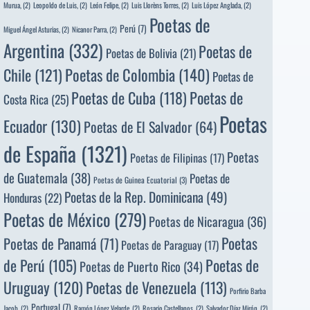
Murua,
(2)
Leopoldo de Luis,
(2)
León Felipe,
(2)
Luis Llorèns Torres,
(2)
Luis López Anglada,
(2)
Poetas de
Perú
(7)
Miguel Ángel Asturias,
(2)
Nicanor Parra,
(2)
Argentina
(332)
Poetas de
Poetas de Bolivia
(21)
Poetas de Colombia
(140)
Chile
(121)
Poetas de
Poetas de
Poetas de Cuba
(118)
Costa Rica
(25)
Poetas
Ecuador
(130)
Poetas de El Salvador
(64)
de España
(1321)
Poetas
Poetas de Filipinas
(17)
de Guatemala
(38)
Poetas de
Poetas de Guinea Ecuatorial
(3)
Poetas de la Rep. Dominicana
(49)
Honduras
(22)
Poetas de México
(279)
Poetas de Nicaragua
(36)
Poetas
Poetas de Panamá
(71)
Poetas de Paraguay
(17)
de Perú
(105)
Poetas de
Poetas de Puerto Rico
(34)
Uruguay
(120)
Poetas de Venezuela
(113)
Porfirio Barba
Portugal
(7)
Jacob,
(2)
Ramón López Velarde,
(2)
Rosario Castellanos,
(2)
Salvador Díaz Mirón,
(2)