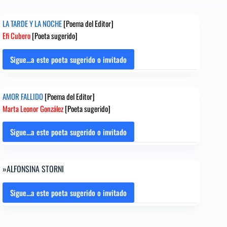
LA TARDE Y LA NOCHE
[Poema del Editor]
Efi Cubero
[Poeta sugerido]
Sigue...a este poeta sugerido o invitado
LA
TARDE
Y
AMOR FALLIDO
[Poema del Editor]
LA
Marta Leonor González
[Poeta sugerido]
NOCHE
[Poema
del
Sigue...a este poeta sugerido o invitado
AMOR
Editor]
FALLIDO
Efi
[Poema
Cubero
»ALFONSINA STORNI
del
[Poeta
Editor]
sugerido]
Marta
Sigue...a este poeta sugerido o invitado
»ALFONSINA
Leonor
STORNI
González
[Poeta