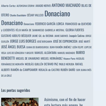
ANTONIO MACHADO
BLAS DE
Alberto Cortez
AMADO NERVO
ALFONSINA STORNI
Donaciano
OTERO
CÉSAR VALLEJO
Charles Baudelaire
Donaciano
FEDERICO GARCÍA LORCA
FRANCISCO de QUEVEDO
Donaciano
y LUCIENTES
GLORIA FUERTES
FÉLIX MARÍA DE SAMANIEGO
GABRIELA MISTRAL
GUSTAVO ADOLFO BÉCQUER
Joaquín Sabina
JAIME GIL de BIEDMA
JAIME SABINES
JORGE
JORGE LUIS BORGES
JOSÉ DE ESPRONCEDA
JOSÉ MARTÍ
GUILLÉN
JOSÉ BERGAMIN
JOSÉ ÁNGEL BUESA
JUAN RAMÓN JIMÉNEZ
JUANA DE IBARBOUROU
LEÓN FELIPE
LOPE DE
MARIO
MANUEL ALCÁNTARA
VEGA
LUIS DE GÓNGORA Y ARGOTE
MANUEL MACHADO
BENEDETTI
MIGUEL DE UNAMUNO
MIGUEL HERNÁNDEZ
Nicanor Parra
NICOLÁS
OCTAVIO PAZ
RAFAEL
NICOLÁS GUILLÉN
PABLO NERUDA
FERNÁNDEZ DE MORATÍN
ALBERTI
RAMÓN de CAMPOAMOR
RUBÉN DARÍO
ROSALÍA de CASTRO
SOR JUANA INÉS
DE LA CRUZ
Los poetas sugeridos
Asimismo, con el fin de hacer
esta lectura más amena, he