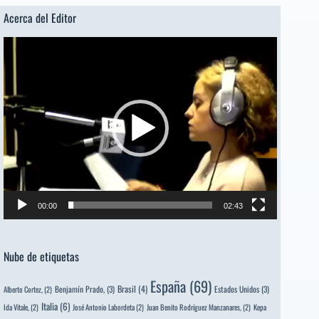
sugerido]
Acerca del Editor
Reproductor
de
vídeo
00:00
02:43
Nube de etiquetas
España
(69)
Brasil
(4)
Benjamín Prado,
(3)
Estados Unidos
(3)
Alberto Cortez,
(2)
Italia
(6)
Ida Vitale,
(2)
José Antonio Labordeta
(2)
Juan Benito Rodríguez Manzanares,
(2)
Kepa