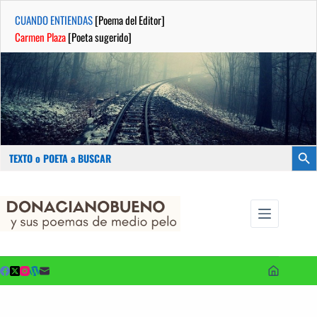
CUANDO ENTIENDAS
[Poema del Editor]
Carmen Plaza
[Poeta sugerido]
Buscar:
Botón
Saltar
...sus
al
poemas de
contenido
medio pelo
y poetas
sugeridos