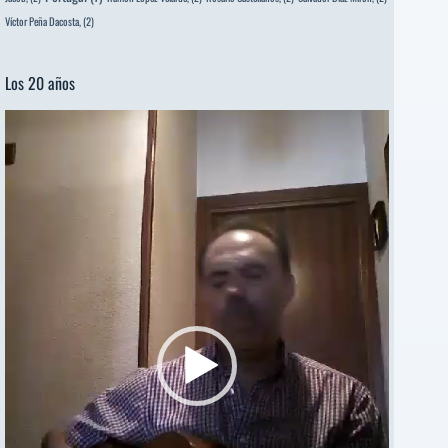
Víctor Peña Dacosta,
(2)
Los 20 años
Reproductor
de
vídeo