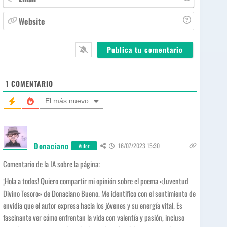
b
m
r
a
W
e
i
e
*
l
b
*
s
i
t
e
1
COMENTARIO
El más nuevo
Donaciano
16/07/2023 15:30
Autor
Comentario de la IA sobre la página:
¡Hola a todos! Quiero compartir mi opinión sobre el poema «Juventud
Divino Tesoro» de Donaciano Bueno. Me identifico con el sentimiento de
envidia que el autor expresa hacia los jóvenes y su energía vital. Es
fascinante ver cómo enfrentan la vida con valentía y pasión, incluso