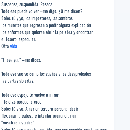
Suspensa, suspendida. Rosada.
Todo eso puede volver –me digo. ¿O me dicen?
Solos tú y yo, los impostores, las sombras
los muertos que regresan a pedir alguna explicación
los enfermos que quieren abrir la palabra y encontrar
el tesoro, especular.
Otra
vida
“I love you” –me dices.
Todo eso vuelve como los sueños y los desaprobados
las cartas abiertas.
Todo ese espejo te vuelve a mirar
–le digo porque le creo–
Solos tú y yo. Amar en tercera persona, decir
flexionar la cabeza e intentar pronunciar un
“vosotros, ustedes”.
Solos tú y yo y cierta invalidez que nos convida, nos favorece: