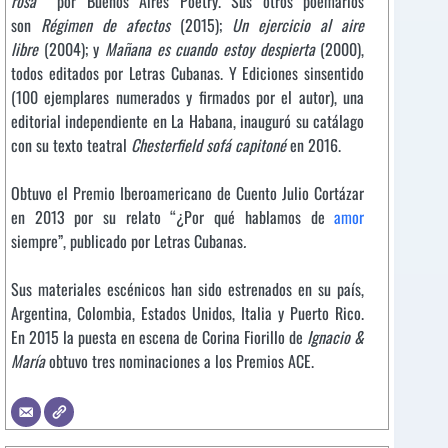
rosa
por Buenos Aires Poetry. Sus otros poemarios
son
Régimen de afectos
(2015);
Un ejercicio al aire
libre
(2004); y
Mañana es cuando estoy despierta
(2000),
todos editados por Letras Cubanas. Y Ediciones sinsentido
(100 ejemplares numerados y firmados por el autor), una
editorial independiente en La Habana, inauguró su catálago
con su texto teatral
Chesterfield sofá capitoné
en 2016.
Obtuvo el Premio Iberoamericano de Cuento Julio Cortázar
en 2013 por su relato “¿Por qué hablamos de
amor
siempre”, publicado por Letras Cubanas
.
Sus materiales escénicos han sido estrenados en su país,
Argentina, Colombia, Estados Unidos, Italia y Puerto Rico.
En 2015 la puesta en escena de Corina Fiorillo de
Ignacio &
María
obtuvo tres nominaciones a los Premios ACE.