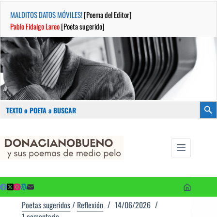
MALDITOS DATOS MÓVILES!
[Poema del Editor]
Pablo Fidalgo Lareo
[Poeta sugerido]
Buscar:
Botón
Saltar
...sus
al
poemas de
contenido
medio pelo
y poetas
sugeridos
Poetas sugeridos
/
Reflexión
14/06/2026
1 comentario