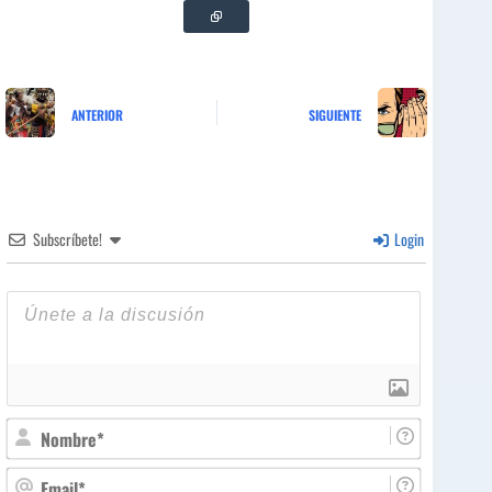
ANTERIOR
SIGUIENTE
Subscríbete!
Login
N
o
m
E