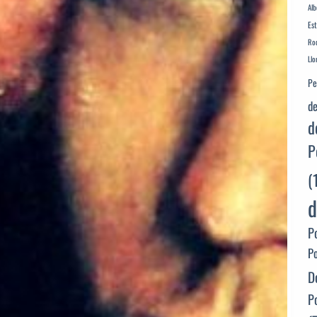
Alb
Es
Rod
Llo
Pe
de
d
P
(
d
P
P
D
P