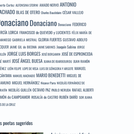
ANTONIO
berto Cortez
AMADO NERVO
ALFONSINA STORNI
ACHADO
BLAS DE OTERO
CÉSAR VALLEJO
Charles Baudelaire
onaciano
Donaciano
FEDERICO
Donaciano
RCÍA LORCA
FRANCISCO de QUEVEDO y LUCIENTES
FÉLIX MARÍA DE
GLORIA FUERTES
GUSTAVO ADOLFO
MANIEGO
GABRIELA MISTRAL
CQUER
Joaquín Sabina
JAIME GIL de BIEDMA
JAIME SABINES
JORGE
JORGE LUIS BORGES
JOSÉ DE ESPRONCEDA
ILLÉN
JOSÉ BERGAMIN
JOSÉ ÁNGEL BUESA
SÉ MARTÍ
JUAN RAMÓN
JUANA DE IBARBOUROU
MANUEL
MÉNEZ
LEÓN FELIPE
LOPE DE VEGA
LUIS DE GÓNGORA Y ARGOTE
MARIO BENEDETTI
CÁNTARA
MIGUEL DE
MANUEL MACHADO
NAMUNO
MIGUEL HERNÁNDEZ
Nicanor Parra
NICOLÁS FERNÁNDEZ DE
OCTAVIO PAZ
RAFAEL ALBERTI
NICOLÁS GUILLÉN
PABLO NERUDA
RATÍN
MÓN de CAMPOAMOR
RUBÉN DARÍO
ROSALÍA de CASTRO
SOR JUANA
S DE LA CRUZ
s poetas sugeridos