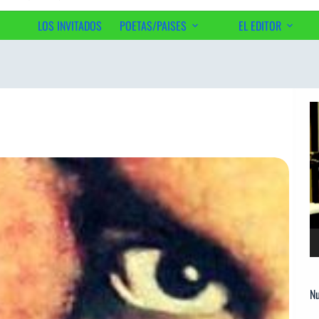
LOS INVITADOS
POETAS/PAISES
EL EDITOR
Ac
Re
d
ví
Nu