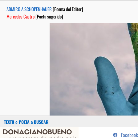
ADMIRO A SCHOPENHAUER
[Poema del Editor]
Mercedes Castro
[Poeta sugerido]
Buscar:
Saltar
...sus poemas de medio pelo y
Facebook