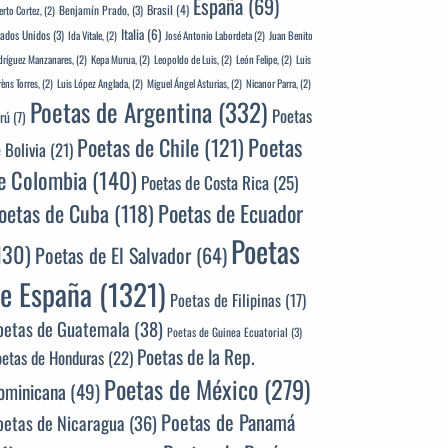
España
(69)
Brasil
(4)
Benjamín Prado,
(3)
erto Cortez,
(2)
Italia
(6)
tados Unidos
(3)
Ida Vitale,
(2)
José Antonio Labordeta
(2)
Juan Benito
ríguez Manzanares,
(2)
Kepa Murua,
(2)
Leopoldo de Luis,
(2)
León Felipe,
(2)
Luis
rèns Torres,
(2)
Luis López Anglada,
(2)
Miguel Ángel Asturias,
(2)
Nicanor Parra,
(2)
Poetas de Argentina
(332)
Poetas
rú
(7)
Poetas
Poetas de Chile
(121)
 Bolivia
(21)
e Colombia
(140)
Poetas de Costa Rica
(25)
Poetas de Ecuador
oetas de Cuba
(118)
Poetas
130)
Poetas de El Salvador
(64)
e España
(1321)
Poetas de Filipinas
(17)
oetas de Guatemala
(38)
Poetas de Guinea Ecuatorial
(3)
Poetas de la Rep.
oetas de Honduras
(22)
Poetas de México
(279)
ominicana
(49)
Poetas de Panamá
oetas de Nicaragua
(36)