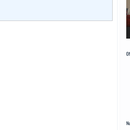
ví
O
Nu