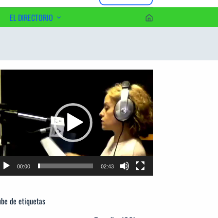
EL DIRECTORIO
erca del Editor
productor
e
deo
00:00
02:43
be de etiquetas