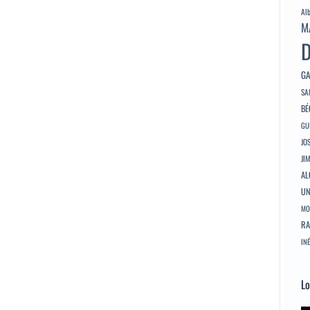
Al
M
D
GA
SA
BÉ
GU
JO
JI
AL
U
MO
RA
INÉ
Lo