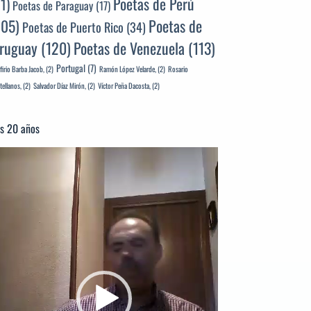
Poetas de Perú
71)
Poetas de Paraguay
(17)
105)
Poetas de
Poetas de Puerto Rico
(34)
ruguay
(120)
Poetas de Venezuela
(113)
Portugal
(7)
firio Barba Jacob,
(2)
Ramón López Velarde,
(2)
Rosario
tellanos,
(2)
Salvador Díaz Mirón,
(2)
Víctor Peña Dacosta,
(2)
s 20 años
productor
e
deo