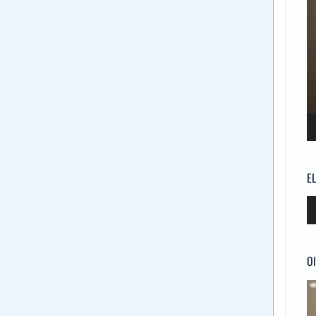
E
Re
d
au
Ol
Re
d