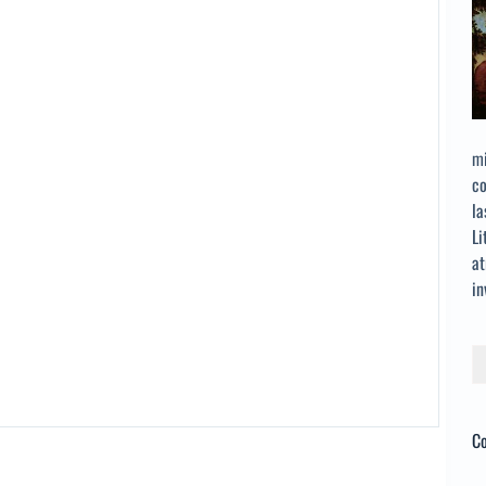
mi
co
la
Li
at
in
Bu
C