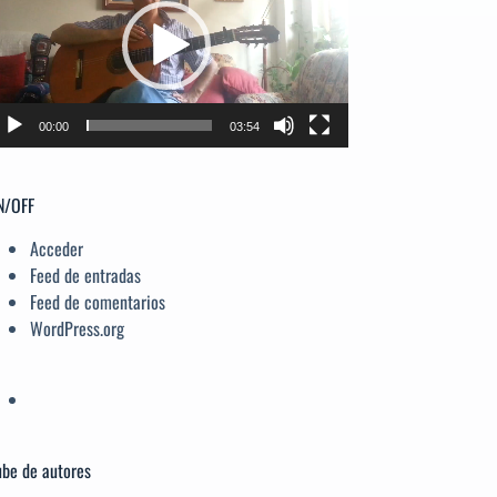
deo
el
volumen.
00:00
03:54
N/OFF
Acceder
Feed de entradas
Feed de comentarios
WordPress.org
be de autores