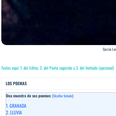
García Lo
Textos aquí: 1. del Editor, 2. del Poeta sugerido y 3. del Invitado (opcional)
LOS POEMAS
Una muestra de sus poemas:
[
Ocultar listado
]
1.
GRANADA
2.
LLUVIA