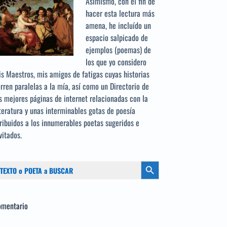
Asimismo, con el fin de
hacer esta lectura más
amena, he incluído un
espacio salpicado de
ejemplos (poemas) de
los que yo considero
s Maestros, mis amigos de fatigas cuyas historias
rren paralelas a la mía, así como un Directorio de
s mejores páginas de internet relacionadas con la
teratura y unas interminables gotas de poesía
ribuidos a los
innumerables poetas sugeridos
e
vitados.
scar:
Botón de búsqueda
omentario