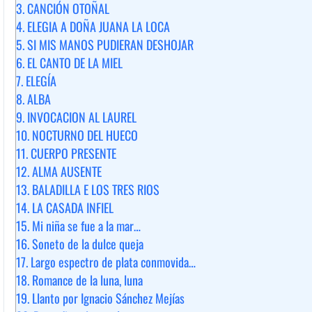
3.
CANCIÓN OTOÑAL
4.
ELEGIA A DOÑA JUANA LA LOCA
5.
SI MIS MANOS PUDIERAN DESHOJAR
6.
EL CANTO DE LA MIEL
7.
ELEGÍA
8.
ALBA
9.
INVOCACION AL LAUREL
10.
NOCTURNO DEL HUECO
11.
CUERPO PRESENTE
12.
ALMA AUSENTE
13.
BALADILLA E LOS TRES RIOS
14.
LA CASADA INFIEL
15.
Mi niña se fue a la mar…
16.
Soneto de la dulce queja
17.
Largo espectro de plata conmovida…
18.
Romance de la luna, luna
19.
Llanto por Ignacio Sánchez Mejías