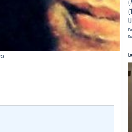
(
(
U
Por
Cas
Lo
rca
Re
d
ví