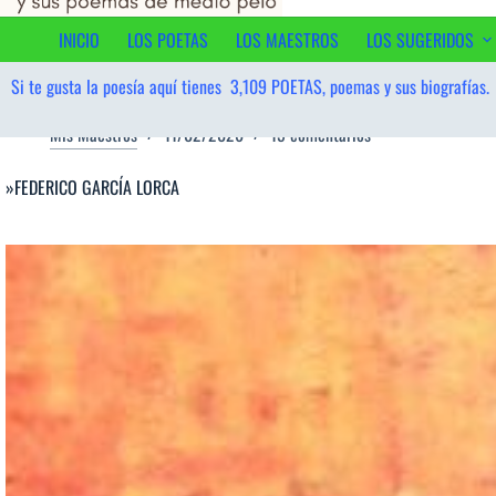
al
contenido
INICIO
LOS POETAS
LOS MAESTROS
LOS SUGERIDOS
Si te gusta la poesía aquí tienes
3,109
POETAS, poemas y sus biografías.
Mis Maestros
11/02/2026
15 comentarios
»FEDERICO GARCÍA LORCA