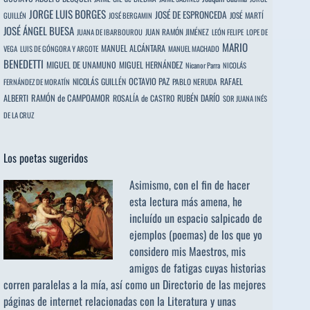
JORGE LUIS BORGES
JOSÉ DE ESPRONCEDA
JOSÉ MARTÍ
GUILLÉN
JOSÉ BERGAMIN
JOSÉ ÁNGEL BUESA
JUAN RAMÓN JIMÉNEZ
JUANA DE IBARBOUROU
LEÓN FELIPE
LOPE DE
MARIO
MANUEL ALCÁNTARA
VEGA
LUIS DE GÓNGORA Y ARGOTE
MANUEL MACHADO
BENEDETTI
MIGUEL DE UNAMUNO
MIGUEL HERNÁNDEZ
Nicanor Parra
NICOLÁS
OCTAVIO PAZ
RAFAEL
NICOLÁS GUILLÉN
PABLO NERUDA
FERNÁNDEZ DE MORATÍN
ALBERTI
RAMÓN de CAMPOAMOR
RUBÉN DARÍO
ROSALÍA de CASTRO
SOR JUANA INÉS
DE LA CRUZ
Los poetas sugeridos
Asimismo, con el fin de hacer
esta lectura más amena, he
incluído un espacio salpicado de
ejemplos (poemas) de los que yo
considero mis Maestros, mis
amigos de fatigas cuyas historias
corren paralelas a la mía, así como un Directorio de las mejores
páginas de internet relacionadas con la Literatura y unas