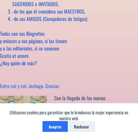
SUGERIDOS e INVITADOS,
-de los que él considera sus MAESTROS,
-de sus AMIGOS (Compañeros de fatigas)
Todos con sus Biografías
y enlaces a sus páginas, si las tienen
y a las editoriales, si se conocen
Gratis et amore
¿Hay quién dé más?
Entre col y col…lechuga. Gracias
Con la llegada de las nuevas
tecnologías la poesía, anteriormente
patrimonio de personas eruditas, se
Utilizamos cookies para garantizar que le brindamos la mejor experiencia en
nuestra web.
ha democratizado y convertido en un
Aceptar
Rechazar
fenómeno de masas al alcance de
cualquiera. Hoy los poemas lo inundan todo. Es cierto, no se