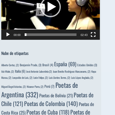
00:00
02:43
Nube de etiquetas
España
(69)
Brasil
(4)
Benjamín Prado,
(3)
Estados Unidos
(3)
Alberto Cortez,
(2)
Italia
(6)
Ida Vitale,
(2)
José Antonio Labordeta
(2)
Juan Benito Rodríguez Manzanares,
(2)
Kepa
Murua,
(2)
Leopoldo de Luis,
(2)
León Felipe,
(2)
Luis Llorèns Torres,
(2)
Luis López Anglada,
(2)
Poetas de
Perú
(7)
Miguel Ángel Asturias,
(2)
Nicanor Parra,
(2)
Argentina
(332)
Poetas de
Poetas de Bolivia
(21)
Poetas de Colombia
(140)
Chile
(121)
Poetas de
Poetas de
Poetas de Cuba
(118)
Costa Rica
(25)