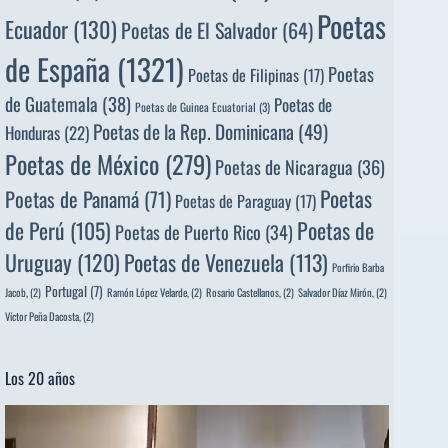
Poetas
Ecuador
(130)
Poetas de El Salvador
(64)
de España
(1321)
Poetas
Poetas de Filipinas
(17)
de Guatemala
(38)
Poetas de
Poetas de Guinea Ecuatorial
(3)
Poetas de la Rep. Dominicana
(49)
Honduras
(22)
Poetas de México
(279)
Poetas de Nicaragua
(36)
Poetas
Poetas de Panamá
(71)
Poetas de Paraguay
(17)
de Perú
(105)
Poetas de
Poetas de Puerto Rico
(34)
Uruguay
(120)
Poetas de Venezuela
(113)
Porfirio Barba
Portugal
(7)
Jacob,
(2)
Ramón López Velarde,
(2)
Rosario Castellanos,
(2)
Salvador Díaz Mirón,
(2)
Víctor Peña Dacosta,
(2)
Los 20 años
Reproductor
de