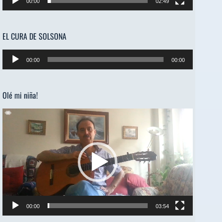
00:00
02:49
EL CURA DE SOLSONA
Reproductor
00:00
00:00
de
audio
Olé mi niña!
Reproductor
de
vídeo
00:00
03:54