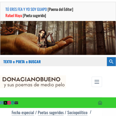
TÚ ERES FEA Y YO SOY GUAPO
[Poema del Editor]
Rafael Maya
[Poeta sugerido]
Buscar:
Botón
Saltar
...sus
al
poemas de
contenido
medio pelo
y poetas
sugeridos
Fecha especial
/
Poetas sugeridos
/
Sociopolítico