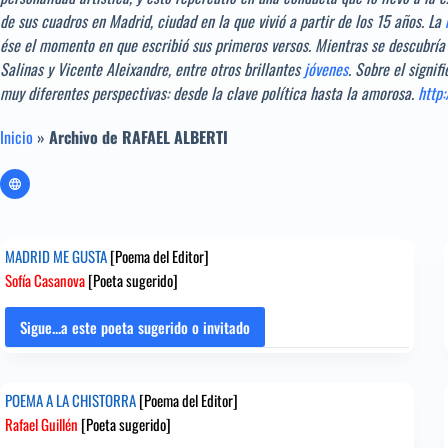
de sus cuadros en Madrid, ciudad en la que vivió a partir de los 15 años. La
ése el momento en que escribió sus primeros versos. Mientras se descubrí
Salinas y Vicente Aleixandre, entre otros brillantes
jóvenes
.
Sobre el signif
muy diferentes perspectivas: desde la clave política hasta la amorosa.
http:
Inicio
»
Archivo de RAFAEL ALBERTI
MADRID ME GUSTA
[Poema del Editor]
Sofía Casanova
[Poeta sugerido]
Sigue...a este poeta sugerido o invitado
MADRID
ME
GUSTA
POEMA A LA CHISTORRA
[Poema del Editor]
[Poema
Rafael Guillén
[Poeta sugerido]
del
Editor]