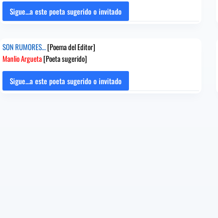
Sofía
Sigue...a este poeta sugerido o invitado
POEMA
Casanova
A
[Poeta
LA
sugerido]
SON RUMORES…
[Poema del Editor]
CHISTORRA
Manlio Argueta
[Poeta sugerido]
[Poema
del
Editor]
Sigue...a este poeta sugerido o invitado
SON
Rafael
RUMORES…
Guillén
[Poema
[Poeta
del
sugerido]
Editor]
Manlio
Argueta
[Poeta
sugerido]