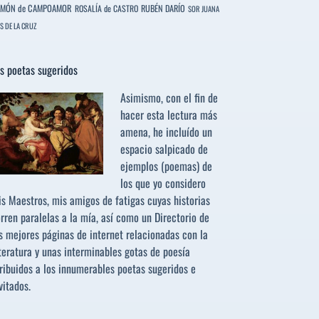
MÓN de CAMPOAMOR
RUBÉN DARÍO
ROSALÍA de CASTRO
SOR JUANA
S DE LA CRUZ
s poetas sugeridos
Asimismo, con el fin de
hacer esta lectura más
amena, he incluído un
espacio salpicado de
ejemplos (poemas) de
los que yo considero
s Maestros, mis amigos de fatigas cuyas historias
rren paralelas a la mía, así como un Directorio de
s mejores páginas de internet relacionadas con la
teratura y unas interminables gotas de poesía
ribuidos a los
innumerables poetas sugeridos
e
vitados.