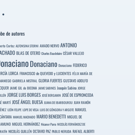
be de autores
ANTONIO
berto Cortez
AMADO NERVO
ALFONSINA STORNI
ACHADO
BLAS DE OTERO
CÉSAR VALLEJO
Charles Baudelaire
onaciano
Donaciano
FEDERICO
Donaciano
RCÍA LORCA
FRANCISCO de QUEVEDO y LUCIENTES
FÉLIX MARÍA DE
GLORIA FUERTES
GUSTAVO ADOLFO
MANIEGO
GABRIELA MISTRAL
CQUER
Joaquín Sabina
JAIME GIL de BIEDMA
JAIME SABINES
JORGE
JORGE LUIS BORGES
JOSÉ DE ESPRONCEDA
ILLÉN
JOSÉ BERGAMIN
JOSÉ ÁNGEL BUESA
SÉ MARTÍ
JUAN RAMÓN
JUANA DE IBARBOUROU
MANUEL
MÉNEZ
LEÓN FELIPE
LOPE DE VEGA
LUIS DE GÓNGORA Y ARGOTE
MARIO BENEDETTI
CÁNTARA
MIGUEL DE
MANUEL MACHADO
NAMUNO
MIGUEL HERNÁNDEZ
Nicanor Parra
NICOLÁS FERNÁNDEZ DE
OCTAVIO PAZ
RAFAEL ALBERTI
NICOLÁS GUILLÉN
PABLO NERUDA
RATÍN