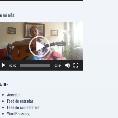
e
teclas
dio
de
flecha
é mi niña!
arriba/abajo
para
productor
aumentar
e
o
disminuir
deo
el
volumen.
00:00
03:54
N/OFF
Acceder
Feed de entradas
Feed de comentarios
WordPress.org