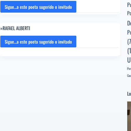
P
Patrocinio
Sigue...a este poeta sugerido o invitado
NAVEGANDO
de
P
POR
Biedma
D
LA
y
»RAFAEL ALBERTI
VIDA…
P
la
[Poema
Moneda
(
del
Sigue...a este poeta sugerido o invitado
»RAFAEL
[Poeta
Editor]
(
ALBERTI
sugerido]
Eduardo
U
Benot
[Poeta
Por
sugerido]
Cas
Lo
Re
d
ví