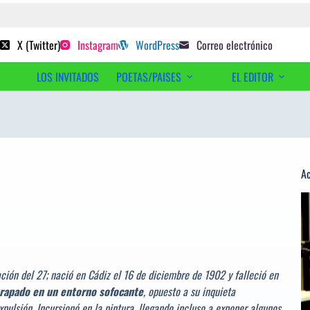
 poetas sugeridos
X (Twitter)
Instagram
WordPress
Correo electrónico
LOS INVITADOS
POETAS/PAISES
EL EDITOR
Ac
Re
d
ví
ión del 27; nació en Cádiz el 16 de diciembre de 1902 y falleció en
rapado en un entorno sofocante
, opuesto a su inquieta
xpulsión. Incursionó en la pintura, llegando incluso a exponer algunos