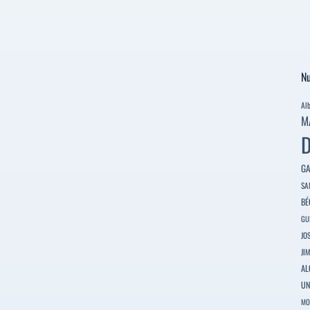
Nu
Al
M
D
GA
SA
BÉ
GU
JO
JI
AL
U
MO