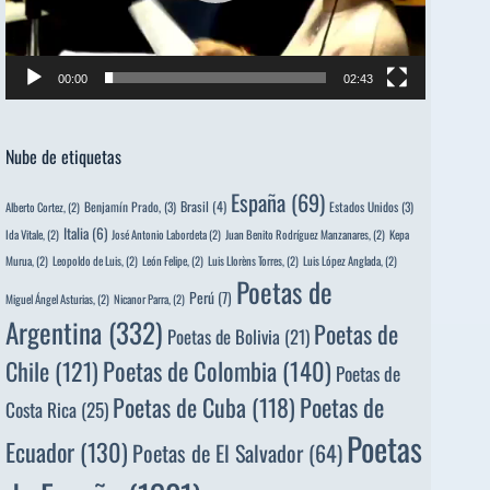
00:00
02:43
Nube de etiquetas
España
(69)
Brasil
(4)
Benjamín Prado,
(3)
Estados Unidos
(3)
Alberto Cortez,
(2)
Italia
(6)
Ida Vitale,
(2)
José Antonio Labordeta
(2)
Juan Benito Rodríguez Manzanares,
(2)
Kepa
Murua,
(2)
Leopoldo de Luis,
(2)
León Felipe,
(2)
Luis Llorèns Torres,
(2)
Luis López Anglada,
(2)
Poetas de
Perú
(7)
Miguel Ángel Asturias,
(2)
Nicanor Parra,
(2)
Argentina
(332)
Poetas de
Poetas de Bolivia
(21)
Poetas de Colombia
(140)
Chile
(121)
Poetas de
Poetas de
Poetas de Cuba
(118)
Costa Rica
(25)
Poetas
Ecuador
(130)
Poetas de El Salvador
(64)