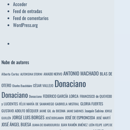
Acceder
Feed de entradas
Feed de comentarios
WordPress.org
Nube de autores
ANTONIO MACHADO
BLAS DE
Alberto Cortez
AMADO NERVO
ALFONSINA STORNI
Donaciano
OTERO
CÉSAR VALLEJO
Charles Baudelaire
Donaciano
FEDERICO GARCÍA LORCA
FRANCISCO de QUEVEDO
Donaciano
y LUCIENTES
GLORIA FUERTES
FÉLIX MARÍA DE SAMANIEGO
GABRIELA MISTRAL
GUSTAVO ADOLFO BÉCQUER
Joaquín Sabina
JAIME GIL de BIEDMA
JAIME SABINES
JORGE
JORGE LUIS BORGES
JOSÉ DE ESPRONCEDA
JOSÉ MARTÍ
GUILLÉN
JOSÉ BERGAMIN
JOSÉ ÁNGEL BUESA
JUAN RAMÓN JIMÉNEZ
JUANA DE IBARBOUROU
LEÓN FELIPE
LOPE DE