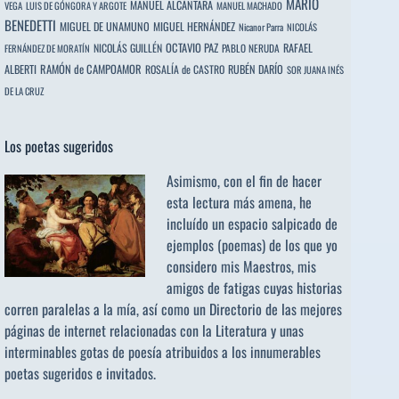
MARIO
MANUEL ALCÁNTARA
VEGA
LUIS DE GÓNGORA Y ARGOTE
MANUEL MACHADO
BENEDETTI
MIGUEL DE UNAMUNO
MIGUEL HERNÁNDEZ
Nicanor Parra
NICOLÁS
OCTAVIO PAZ
RAFAEL
NICOLÁS GUILLÉN
PABLO NERUDA
FERNÁNDEZ DE MORATÍN
ALBERTI
RAMÓN de CAMPOAMOR
RUBÉN DARÍO
ROSALÍA de CASTRO
SOR JUANA INÉS
DE LA CRUZ
Los poetas sugeridos
Asimismo, con el fin de hacer
esta lectura más amena, he
incluído un espacio salpicado de
ejemplos (poemas) de los que yo
considero mis Maestros, mis
amigos de fatigas cuyas historias
corren paralelas a la mía, así como un Directorio de las mejores
páginas de internet relacionadas con la Literatura y unas
interminables gotas de poesía atribuidos a los
innumerables
poetas sugeridos
e invitados.