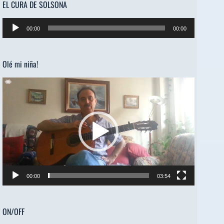
EL CURA DE SOLSONA
Reproductor
00:00
00:00
de
audio
Olé mi niña!
Reproductor
de
vídeo
00:00
03:54
ON/OFF