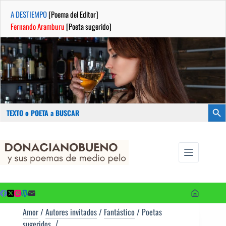
A DESTIEMPO
[Poema del Editor]
Fernando Aramburu
[Poeta sugerido]
Buscar:
Botón
Saltar
...sus
al
poemas de
contenido
medio pelo
y poetas
sugeridos
Amor
/
Autores invitados
/
Fantástico
/
Poetas
sugeridos