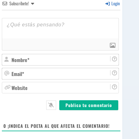
Subscríbete!
Login
N
o
m
E
b
m
r
a
W
e
i
e
*
l
b
*
s
i
t
e
0
¡INDICA EL POETA AL QUE AFECTA EL COMENTARIO!