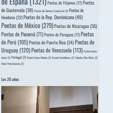
de España
(1321)
Poetas
Poetas de Filipinas
(17)
de Guatemala
(38)
Poetas de
Poetas de Guinea Ecuatorial
(3)
Poetas de la Rep. Dominicana
(49)
Honduras
(22)
Poetas de México
(279)
Poetas de Nicaragua
(36)
Poetas
Poetas de Panamá
(71)
Poetas de Paraguay
(17)
de Perú
(105)
Poetas de
Poetas de Puerto Rico
(34)
Uruguay
(120)
Poetas de Venezuela
(113)
Porfirio Barba
Portugal
(7)
Jacob,
(2)
Ramón López Velarde,
(2)
Rosario Castellanos,
(2)
Salvador Díaz Mirón,
(2)
Víctor Peña Dacosta,
(2)
Los 20 años
Reproductor
de
vídeo