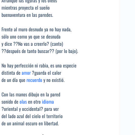
Arranqué las figuras y los óleos
mientras proyecta el sueño
buenaventura en las paredes.
Frente al muro desnudo ya no hay nada,
sólo uno como yo que se desnuda
y dice ??No vas a creerlo? (canto)
??después de tanto buscar?? (por lo bajo).
No hay perfección ni rabia, es una especie
distinta de
amor
?guarda el calor
de un día que
recuerdo
y no existió.
Con las manos dibujo en la pared
sonido de
olas
en otro
idioma
?oriental y occidental? para ver
del lado azul del cielo el territorio
de un animal oscuro en libertad.