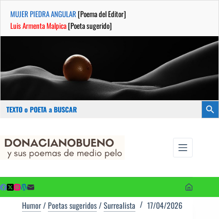
MUJER PIEDRA ANGULAR
[Poema del Editor]
Luis Armenta Malpica
[Poeta sugerido]
Buscar:
Botón
Saltar
...sus
al
poemas de
contenido
medio pelo
y poetas
sugeridos
Humor
/
Poetas sugeridos
/
Surrealista
17/04/2026