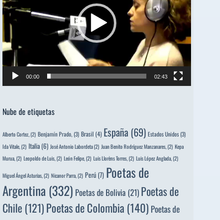
00:00
02:43
Nube de etiquetas
España
(69)
Brasil
(4)
Benjamín Prado,
(3)
Estados Unidos
(3)
Alberto Cortez,
(2)
Italia
(6)
Ida Vitale,
(2)
José Antonio Labordeta
(2)
Juan Benito Rodríguez Manzanares,
(2)
Kepa
Murua,
(2)
Leopoldo de Luis,
(2)
León Felipe,
(2)
Luis Llorèns Torres,
(2)
Luis López Anglada,
(2)
Poetas de
Perú
(7)
Miguel Ángel Asturias,
(2)
Nicanor Parra,
(2)
Argentina
(332)
Poetas de
Poetas de Bolivia
(21)
Poetas de Colombia
(140)
Chile
(121)
Poetas de