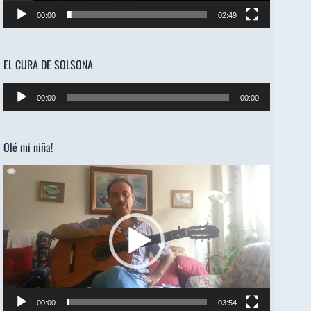
00:00
02:49
EL CURA DE SOLSONA
Reproductor
00:00
00:00
de
audio
Olé mi niña!
Reproductor
de
vídeo
00:00
03:54