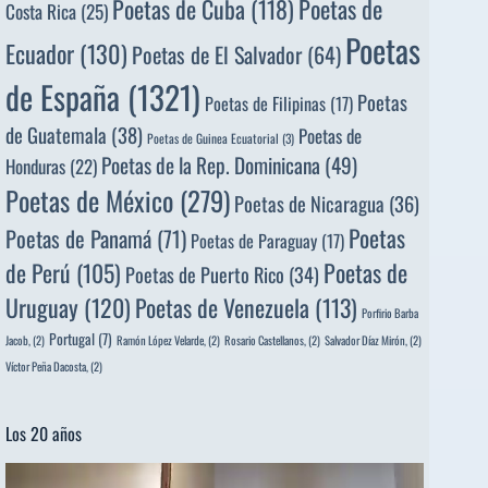
Poetas de
Poetas de Cuba
(118)
Costa Rica
(25)
Poetas
Ecuador
(130)
Poetas de El Salvador
(64)
de España
(1321)
Poetas
Poetas de Filipinas
(17)
de Guatemala
(38)
Poetas de
Poetas de Guinea Ecuatorial
(3)
Poetas de la Rep. Dominicana
(49)
Honduras
(22)
Poetas de México
(279)
Poetas de Nicaragua
(36)
Poetas
Poetas de Panamá
(71)
Poetas de Paraguay
(17)
de Perú
(105)
Poetas de
Poetas de Puerto Rico
(34)
Uruguay
(120)
Poetas de Venezuela
(113)
Porfirio Barba
Portugal
(7)
Jacob,
(2)
Ramón López Velarde,
(2)
Rosario Castellanos,
(2)
Salvador Díaz Mirón,
(2)
Víctor Peña Dacosta,
(2)
Los 20 años
Reproductor