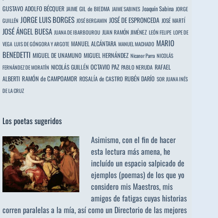
GUSTAVO ADOLFO BÉCQUER
Joaquín Sabina
JAIME GIL de BIEDMA
JAIME SABINES
JORGE
JORGE LUIS BORGES
JOSÉ DE ESPRONCEDA
JOSÉ MARTÍ
GUILLÉN
JOSÉ BERGAMIN
JOSÉ ÁNGEL BUESA
JUAN RAMÓN JIMÉNEZ
JUANA DE IBARBOUROU
LEÓN FELIPE
LOPE DE
MARIO
MANUEL ALCÁNTARA
VEGA
LUIS DE GÓNGORA Y ARGOTE
MANUEL MACHADO
BENEDETTI
MIGUEL DE UNAMUNO
MIGUEL HERNÁNDEZ
Nicanor Parra
NICOLÁS
OCTAVIO PAZ
RAFAEL
NICOLÁS GUILLÉN
PABLO NERUDA
FERNÁNDEZ DE MORATÍN
ALBERTI
RAMÓN de CAMPOAMOR
RUBÉN DARÍO
ROSALÍA de CASTRO
SOR JUANA INÉS
DE LA CRUZ
Los poetas sugeridos
Asimismo, con el fin de hacer
esta lectura más amena, he
incluído un espacio salpicado de
ejemplos (poemas) de los que yo
considero mis Maestros, mis
amigos de fatigas cuyas historias
corren paralelas a la mía, así como un Directorio de las mejores