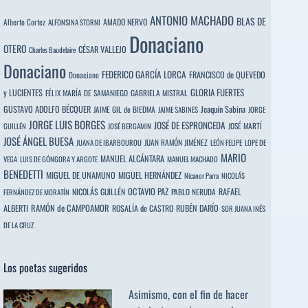
ANTONIO MACHADO
BLAS DE
Alberto Cortez
AMADO NERVO
ALFONSINA STORNI
Donaciano
OTERO
CÉSAR VALLEJO
Charles Baudelaire
Donaciano
FEDERICO GARCÍA LORCA
FRANCISCO de QUEVEDO
Donaciano
y LUCIENTES
GLORIA FUERTES
FÉLIX MARÍA DE SAMANIEGO
GABRIELA MISTRAL
GUSTAVO ADOLFO BÉCQUER
Joaquín Sabina
JAIME GIL de BIEDMA
JAIME SABINES
JORGE
JORGE LUIS BORGES
JOSÉ DE ESPRONCEDA
JOSÉ MARTÍ
GUILLÉN
JOSÉ BERGAMIN
JOSÉ ÁNGEL BUESA
JUAN RAMÓN JIMÉNEZ
JUANA DE IBARBOUROU
LEÓN FELIPE
LOPE DE
MARIO
MANUEL ALCÁNTARA
VEGA
LUIS DE GÓNGORA Y ARGOTE
MANUEL MACHADO
BENEDETTI
MIGUEL DE UNAMUNO
MIGUEL HERNÁNDEZ
Nicanor Parra
NICOLÁS
OCTAVIO PAZ
RAFAEL
NICOLÁS GUILLÉN
PABLO NERUDA
FERNÁNDEZ DE MORATÍN
ALBERTI
RAMÓN de CAMPOAMOR
RUBÉN DARÍO
ROSALÍA de CASTRO
SOR JUANA INÉS
DE LA CRUZ
Los poetas sugeridos
Asimismo, con el fin de hacer