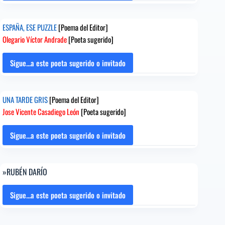
Mansur
IMAGINACIÓN
Cao
[Poema
[Poeta
ESPAÑA, ESE PUZZLE
[Poema del Editor]
del
sugerido]
Olegario Víctor Andrade
[Poeta sugerido]
Editor]
César
Young
Sigue...a este poeta sugerido o invitado
ESPAÑA,
Núñez
ESE
[Poeta
PUZZLE
sugerido]
UNA TARDE GRIS
[Poema del Editor]
[Poema
Jose Vicente Casadiego León
[Poeta sugerido]
del
Editor]
Olegario
Sigue...a este poeta sugerido o invitado
UNA
Víctor
TARDE
Andrade
GRIS
[Poeta
»RUBÉN DARÍO
[Poema
sugerido]
del
Editor]
Sigue...a este poeta sugerido o invitado
»RUBÉN
Jose
DARÍO
Vicente