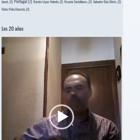
Portugal
(7)
Jacob,
(2)
Ramón López Velarde,
(2)
Rosario Castellanos,
(2)
Salvador Díaz Mirón,
(2)
Víctor Peña Dacosta,
(2)
Los 20 años
Reproductor
de
vídeo