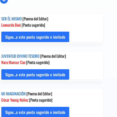
SER ÉL MISMO
[Poema del Editor]
Leonardo Boix
[Poeta sugerido]
Sigue...a este poeta sugerido o invitado
SER
ÉL
MISMO
JUVENTUD DIVINO TESORO
[Poema del Editor]
[Poema
Nara Mansur Cao
[Poeta sugerido]
del
Editor]
Leonardo
Sigue...a este poeta sugerido o invitado
JUVENTUD
Boix
DIVINO
[Poeta
TESORO
sugerido]
MI IMAGINACIÓN
[Poema del Editor]
[Poema
César Young Núñez
[Poeta sugerido]
del
Editor]
Nara
Sigue...a este poeta sugerido o invitado
MI