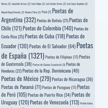
Murua,
(2)
Leopoldo de Luis,
(2)
León Felipe,
(2)
Luis Llorèns Torres,
(2)
Luis López Anglada,
(2)
Poetas de
Perú
(7)
Miguel Ángel Asturias,
(2)
Nicanor Parra,
(2)
Argentina
(332)
Poetas de
Poetas de Bolivia
(21)
Poetas de Colombia
(140)
Chile
(121)
Poetas de
Poetas de
Poetas de Cuba
(118)
Costa Rica
(25)
Poetas
Ecuador
(130)
Poetas de El Salvador
(64)
de España
(1321)
Poetas
Poetas de Filipinas
(17)
de Guatemala
(38)
Poetas de
Poetas de Guinea Ecuatorial
(3)
Poetas de la Rep. Dominicana
(49)
Honduras
(22)
Poetas de México
(279)
Poetas de Nicaragua
(36)
Poetas
Poetas de Panamá
(71)
Poetas de Paraguay
(17)
de Perú
(105)
Poetas de
Poetas de Puerto Rico
(34)
Uruguay
(120)
Poetas de Venezuela
(113)
Porfirio Barba