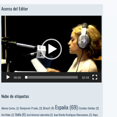
Casadiego
León
Acerca del Editor
[Poeta
Reproductor
sugerido]
de
vídeo
00:00
02:43
Nube de etiquetas
España
(69)
Brasil
(4)
Benjamín Prado,
(3)
Estados Unidos
(3)
Alberto Cortez,
(2)
Italia
(6)
Ida Vitale,
(2)
José Antonio Labordeta
(2)
Juan Benito Rodríguez Manzanares,
(2)
Kepa