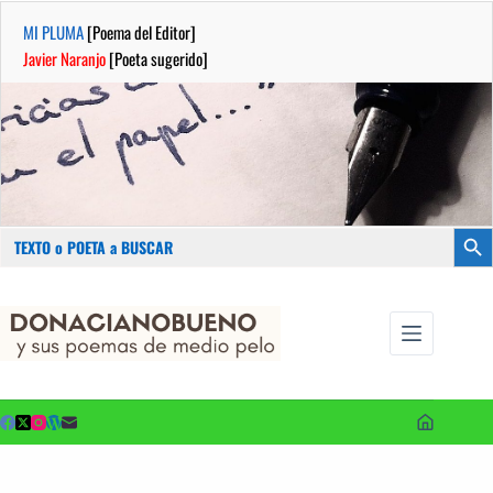
MI PLUMA
[Poema del Editor]
Javier Naranjo
[Poeta sugerido]
Buscar:
Botón
Saltar
...sus
al
poemas de
contenido
medio pelo
y poetas
sugeridos