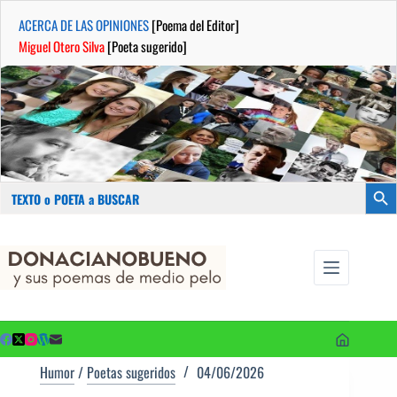
ACERCA DE LAS OPINIONES
[Poema del Editor]
Miguel Otero Silva
[Poeta sugerido]
Buscar:
Botón
Saltar
...sus
al
poemas de
contenido
medio pelo
y poetas
sugeridos
Humor
/
Poetas sugeridos
04/06/2026