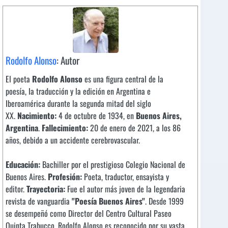
Rodolfo Alonso
: Autor
El poeta
Rodolfo Alonso
es una figura central de la
poesía, la traducción y la edición en Argentina e
Iberoamérica durante la segunda mitad del siglo
XX.
Nacimiento:
4 de octubre de 1934, en
Buenos Aires,
Argentina
.
Fallecimiento:
20 de enero de 2021, a los 86
años, debido a un accidente cerebrovascular.
Educación:
Bachiller por el prestigioso Colegio Nacional de
Buenos Aires.
Profesión:
Poeta, traductor, ensayista y
editor.
Trayectoria:
Fue el autor más joven de la legendaria
revista de vanguardia
"Poesía Buenos Aires"
. Desde 1999
se desempeñó como Director del Centro Cultural Paseo
Quinta Trabucco. Rodolfo Alonso es reconocido por su vasta