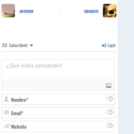
ANTERIOR
SIGUIENTE
Subscríbete!
Login
N
o
m
E
b
m
r
a
W
e
i
e