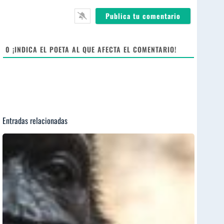
*
l
b
*
s
i
t
e
0
¡INDICA EL POETA AL QUE AFECTA EL COMENTARIO!
Entradas relacionadas