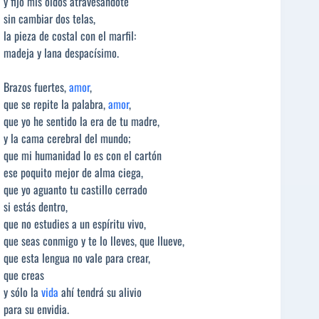
y fijo mis oídos atravesándote
sin cambiar dos telas,
la pieza de costal con el marfil:
madeja y lana despacísimo.
Brazos fuertes,
amor
,
que se repite la palabra,
amor
,
que yo he sentido la era de tu madre,
y la cama cerebral del mundo;
que mi humanidad lo es con el cartón
ese poquito mejor de alma ciega,
que yo aguanto tu castillo cerrado
si estás dentro,
que no estudies a un espíritu vivo,
que seas conmigo y te lo lleves, que llueve,
que esta lengua no vale para crear,
que creas
y sólo la
vida
ahí tendrá su alivio
para su envidia.