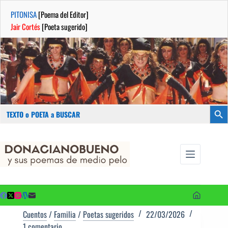
PITONISA
[Poema del Editor]
Jair Cortés
[Poeta sugerido]
Buscar:
Botón
Saltar
...sus
al
poemas de
contenido
medio pelo
y poetas
sugeridos
Cuentos
/
Familia
/
Poetas sugeridos
22/03/2026
1 comentario