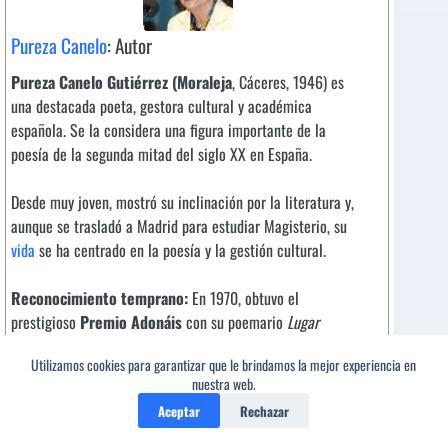
Pureza Canelo
: Autor
Pureza Canelo Gutiérrez (Moraleja
, Cáceres, 1946) es
una destacada poeta, gestora cultural y académica
española. Se la considera una figura importante de la
poesía de la segunda mitad del siglo XX en España.
Desde muy joven, mostró su inclinación por la literatura y,
aunque se trasladó a Madrid para estudiar Magisterio, su
vida
se ha centrado en la poesía y la gestión cultural.
Reconocimiento temprano:
En 1970, obtuvo el
prestigioso
Premio Adonáis
con su poemario
Lugar
común
, un galardón que tradicionalmente había sido
Utilizamos cookies para garantizar que le brindamos la mejor experiencia en
concedido a poetas masculinos, lo que marcó un hito en su
1
nuestra web.
carrera.
Aceptar
Rechazar
Gestión cultural:
A lo largo de los años, ha tenido un rol