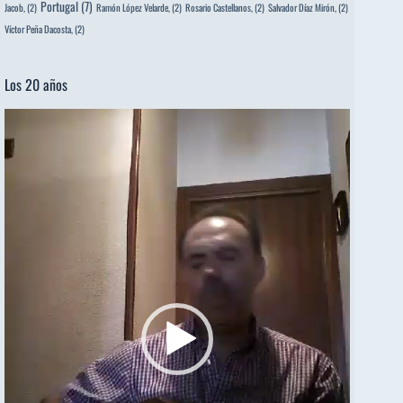
Portugal
(7)
Jacob,
(2)
Ramón López Velarde,
(2)
Rosario Castellanos,
(2)
Salvador Díaz Mirón,
(2)
Víctor Peña Dacosta,
(2)
Los 20 años
Reproductor
de
vídeo