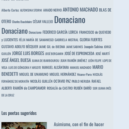
ANTONIO MACHADO
BLAS DE
Alberto Cortez
AMADO NERVO
ALFONSINA STORNI
Donaciano
OTERO
CÉSAR VALLEJO
Charles Baudelaire
Donaciano
FEDERICO GARCÍA LORCA
FRANCISCO de QUEVEDO
Donaciano
y LUCIENTES
GLORIA FUERTES
FÉLIX MARÍA DE SAMANIEGO
GABRIELA MISTRAL
GUSTAVO ADOLFO BÉCQUER
Joaquín Sabina
JAIME GIL de BIEDMA
JAIME SABINES
JORGE
JORGE LUIS BORGES
JOSÉ DE ESPRONCEDA
JOSÉ MARTÍ
GUILLÉN
JOSÉ BERGAMIN
JOSÉ ÁNGEL BUESA
JUAN RAMÓN JIMÉNEZ
JUANA DE IBARBOUROU
LEÓN FELIPE
LOPE DE
MARIO
MANUEL ALCÁNTARA
VEGA
LUIS DE GÓNGORA Y ARGOTE
MANUEL MACHADO
BENEDETTI
MIGUEL DE UNAMUNO
MIGUEL HERNÁNDEZ
Nicanor Parra
NICOLÁS
OCTAVIO PAZ
RAFAEL
NICOLÁS GUILLÉN
PABLO NERUDA
FERNÁNDEZ DE MORATÍN
ALBERTI
RAMÓN de CAMPOAMOR
RUBÉN DARÍO
ROSALÍA de CASTRO
SOR JUANA INÉS
DE LA CRUZ
Los poetas sugeridos
Asimismo, con el fin de hacer