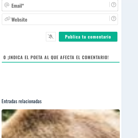
m
E
b
m
r
a
W
e
i
e
*
l
b
*
s
i
t
e
0
¡INDICA EL POETA AL QUE AFECTA EL COMENTARIO!
Entradas relacionadas