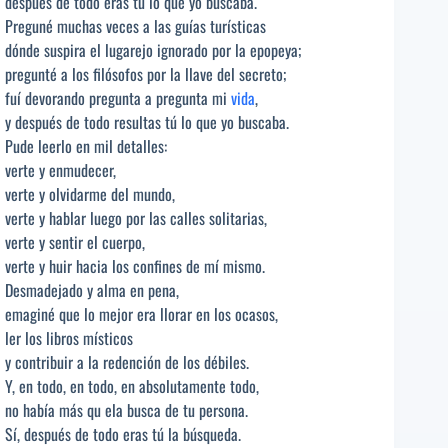
después de todo eras tú lo que yo buscaba.
Preguné muchas veces a las guías turísticas
dónde suspira el lugarejo ignorado por la epopeya;
pregunté a los filósofos por la llave del secreto;
fuí devorando pregunta a pregunta mi
vida
,
y después de todo resultas tú lo que yo buscaba.
Pude leerlo en mil detalles:
verte y enmudecer,
verte y olvidarme del mundo,
verte y hablar luego por las calles solitarias,
verte y sentir el cuerpo,
verte y huir hacia los confines de mí mismo.
Desmadejado y alma en pena,
emaginé que lo mejor era llorar en los ocasos,
ler los libros místicos
y contribuir a la redención de los débiles.
Y, en todo, en todo, en absolutamente todo,
no había más qu ela busca de tu persona.
Sí, después de todo eras tú la búsqueda.