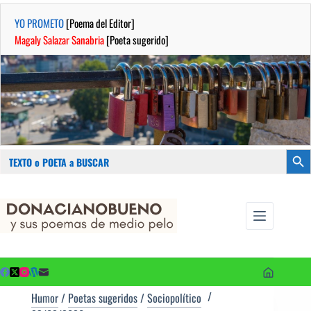
YO PROMETO
[Poema del Editor]
Magaly Salazar Sanabria
[Poeta sugerido]
Buscar:
Botón
Saltar
...sus
al
poemas de
contenido
medio pelo
y poetas
sugeridos
Humor
/
Poetas sugeridos
/
Sociopolítico