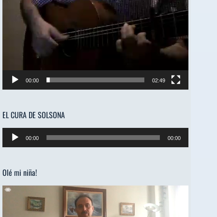
00:00
02:49
EL CURA DE SOLSONA
Reproductor
00:00
00:00
de
audio
Olé mi niña!
Reproductor
de
vídeo