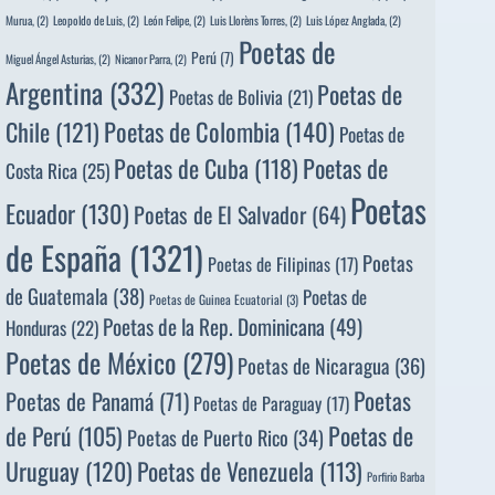
Murua,
(2)
Leopoldo de Luis,
(2)
León Felipe,
(2)
Luis Llorèns Torres,
(2)
Luis López Anglada,
(2)
Poetas de
Perú
(7)
Miguel Ángel Asturias,
(2)
Nicanor Parra,
(2)
Argentina
(332)
Poetas de
Poetas de Bolivia
(21)
Poetas de Colombia
(140)
Chile
(121)
Poetas de
Poetas de
Poetas de Cuba
(118)
Costa Rica
(25)
Poetas
Ecuador
(130)
Poetas de El Salvador
(64)
de España
(1321)
Poetas
Poetas de Filipinas
(17)
de Guatemala
(38)
Poetas de
Poetas de Guinea Ecuatorial
(3)
Poetas de la Rep. Dominicana
(49)
Honduras
(22)
Poetas de México
(279)
Poetas de Nicaragua
(36)
Poetas
Poetas de Panamá
(71)
Poetas de Paraguay
(17)
de Perú
(105)
Poetas de
Poetas de Puerto Rico
(34)
Uruguay
(120)
Poetas de Venezuela
(113)
Porfirio Barba