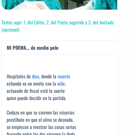
Textos aquí: 1. del Editor, 2. del Poeta sugerido y 3. del Invitado
(opcional)
MI POEMA… de medio pelo
Hospitales de
dios
, donde la
muerte
echando va un envite con la
vida
;
actuando de fiscal está la suerte
quien puede decidir en la partida.
Cedazo en que se ciernen las miserias
prostíbulo en que el alma se desnuda,
se empiezan a mostrar las cosas serias
fisgando entre los dos siempre la duda.