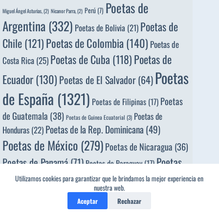
Poetas de
Perú
(7)
Miguel Ángel Asturias,
(2)
Nicanor Parra,
(2)
Argentina
(332)
Poetas de
Poetas de Bolivia
(21)
Poetas de Colombia
(140)
Chile
(121)
Poetas de
Poetas de
Poetas de Cuba
(118)
Costa Rica
(25)
Poetas
Ecuador
(130)
Poetas de El Salvador
(64)
de España
(1321)
Poetas
Poetas de Filipinas
(17)
de Guatemala
(38)
Poetas de
Poetas de Guinea Ecuatorial
(3)
Poetas de la Rep. Dominicana
(49)
Honduras
(22)
Poetas de México
(279)
Poetas de Nicaragua
(36)
Poetas
Poetas de Panamá
(71)
Poetas de Paraguay
(17)
de Perú
(105)
Poetas de
Poetas de Puerto Rico
(34)
Utilizamos cookies para garantizar que le brindamos la mejor experiencia en
nuestra web.
Uruguay
(120)
Poetas de Venezuela
(113)
Porfirio Barba
Aceptar
Rechazar
Portugal
(7)
Jacob,
(2)
Ramón López Velarde,
(2)
Rosario Castellanos,
(2)
Salvador Díaz Mirón,
(2)