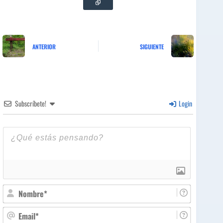
ANTERIOR
SIGUIENTE
Subscríbete!
Login
N
o
m
E
b
m