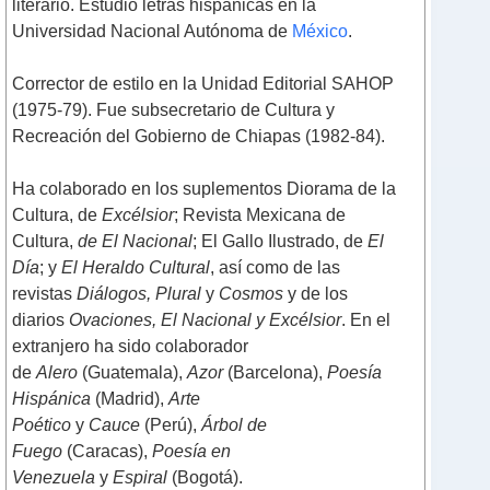
literario. Estudió letras hispánicas en la
Universidad Nacional Autónoma de
México
.
Corrector de estilo en la Unidad Editorial SAHOP
(1975-79). Fue subsecretario de Cultura y
Recreación del Gobierno de Chiapas (1982-84).
Ha colaborado en los suplementos Diorama de la
Cultura, de
Excélsior
; Revista Mexicana de
Cultura,
de El Nacional
; El Gallo Ilustrado, de
El
Día
; y
El Heraldo Cultural
, así como de las
revistas
Diálogos, Plural
y
Cosmos
y de los
diarios
Ovaciones, El Nacional y Excélsior
. En el
extranjero ha sido colaborador
de
Alero
(Guatemala),
Azor
(Barcelona),
Poesía
Hispánica
(Madrid),
Arte
Poético
y
Cauce
(Perú),
Árbol de
Fuego
(Caracas),
Poesía en
Venezuela
y
Espiral
(Bogotá).