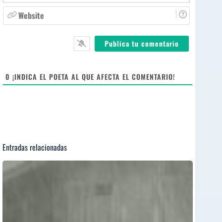
r
a
W
e
i
e
*
l
b
*
s
i
t
e
0
¡INDICA EL POETA AL QUE AFECTA EL COMENTARIO!
Entradas relacionadas