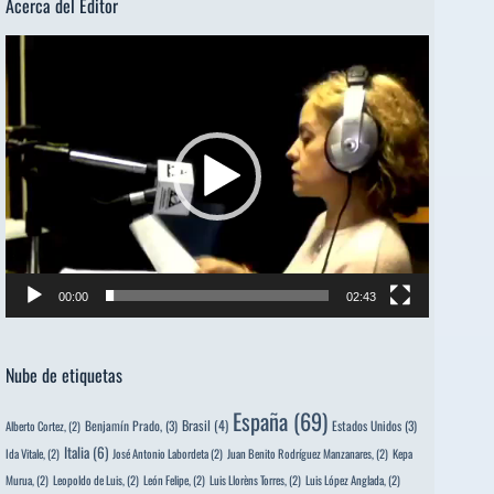
Acerca del Editor
Reproductor
de
vídeo
00:00
02:43
Nube de etiquetas
España
(69)
Brasil
(4)
Benjamín Prado,
(3)
Estados Unidos
(3)
Alberto Cortez,
(2)
Italia
(6)
Ida Vitale,
(2)
José Antonio Labordeta
(2)
Juan Benito Rodríguez Manzanares,
(2)
Kepa
Murua,
(2)
Leopoldo de Luis,
(2)
León Felipe,
(2)
Luis Llorèns Torres,
(2)
Luis López Anglada,
(2)