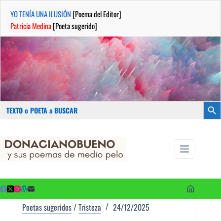
YO TENÍA UNA ILUSIÓN
[Poema del Editor]
Patricia Medina
[Poeta sugerido]
Buscar:
Botón
Saltar
...sus
al
poemas de
contenido
medio pelo
y poetas
sugeridos
Poetas sugeridos
/
Tristeza
24/12/2025