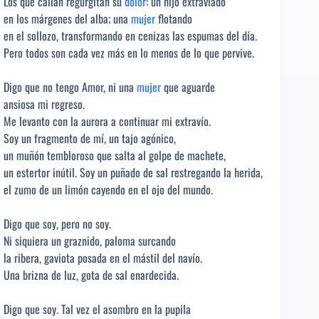
Los que callan regurgitan su
dolor
: un hijo extraviado
en los márgenes del alba; una
mujer
flotando
en el sollozo, transformando en cenizas las espumas del día.
Pero todos son cada vez más en lo menos de lo que pervive.
Digo que no tengo Amor, ni una
mujer
que aguarde
ansiosa mi regreso.
Me levanto con la aurora a continuar mi extravío.
Soy un fragmento de mí, un tajo agónico,
un muñón tembloroso que salta al golpe de machete,
un estertor inútil. Soy un puñado de sal restregando la herida,
el zumo de un limón cayendo en el ojo del mundo.
Digo que soy, pero no soy.
Ni siquiera un graznido, paloma surcando
la ribera, gaviota posada en el mástil del navío.
Una brizna de luz, gota de sal enardecida.
Digo que soy. Tal vez el asombro en la pupila