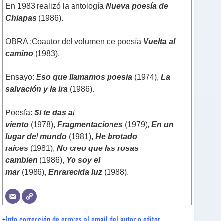
En 1983 realizó la antología
Nueva poesía de
Chiapas
(1986).
OBRA :
Coautor del volumen de poesía
Vuelta al
camino
(1983).
Ensayo:
Eso que llamamos poesía
(1974),
La
salvación y la ira
(1986).
Poesía:
Si te das al
viento
(1978),
Fragmentaciones
(1979),
En un
lugar del mundo
(1981),
He brotado
raíces
(1981),
No creo que las rosas
cambien
(1986),
Yo soy el
mar
(1986),
Enrarecida luz
(1988).
+
Info corrección de errores al email del autor o editor.