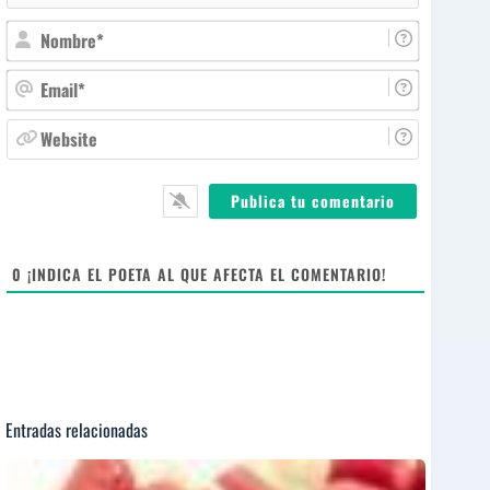
N
o
m
E
b
m
r
a
W
e
i
e
*
l
b
*
s
i
t
e
0
¡INDICA EL POETA AL QUE AFECTA EL COMENTARIO!
Entradas relacionadas