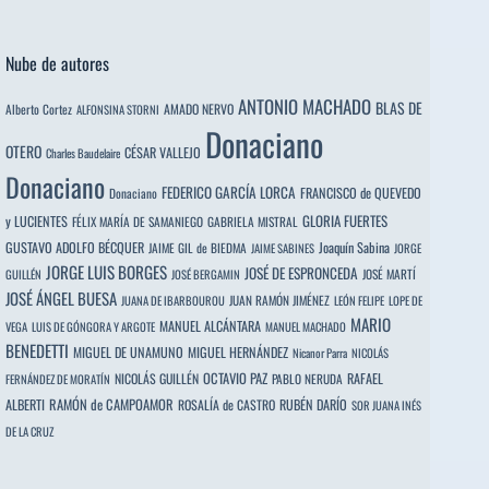
Nube de autores
ANTONIO MACHADO
BLAS DE
Alberto Cortez
AMADO NERVO
ALFONSINA STORNI
Donaciano
OTERO
CÉSAR VALLEJO
Charles Baudelaire
Donaciano
FEDERICO GARCÍA LORCA
FRANCISCO de QUEVEDO
Donaciano
y LUCIENTES
GLORIA FUERTES
FÉLIX MARÍA DE SAMANIEGO
GABRIELA MISTRAL
GUSTAVO ADOLFO BÉCQUER
Joaquín Sabina
JAIME GIL de BIEDMA
JAIME SABINES
JORGE
JORGE LUIS BORGES
JOSÉ DE ESPRONCEDA
JOSÉ MARTÍ
GUILLÉN
JOSÉ BERGAMIN
JOSÉ ÁNGEL BUESA
JUAN RAMÓN JIMÉNEZ
JUANA DE IBARBOUROU
LEÓN FELIPE
LOPE DE
MARIO
MANUEL ALCÁNTARA
VEGA
LUIS DE GÓNGORA Y ARGOTE
MANUEL MACHADO
BENEDETTI
MIGUEL DE UNAMUNO
MIGUEL HERNÁNDEZ
Nicanor Parra
NICOLÁS
OCTAVIO PAZ
RAFAEL
NICOLÁS GUILLÉN
PABLO NERUDA
FERNÁNDEZ DE MORATÍN
ALBERTI
RAMÓN de CAMPOAMOR
RUBÉN DARÍO
ROSALÍA de CASTRO
SOR JUANA INÉS
DE LA CRUZ