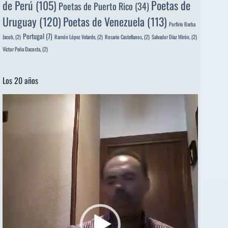
de Perú
(105)
Poetas de
Poetas de Puerto Rico
(34)
Uruguay
(120)
Poetas de Venezuela
(113)
Porfirio Barba
Portugal
(7)
Jacob,
(2)
Ramón López Velarde,
(2)
Rosario Castellanos,
(2)
Salvador Díaz Mirón,
(2)
Víctor Peña Dacosta,
(2)
Los 20 años
Reproductor
de
vídeo