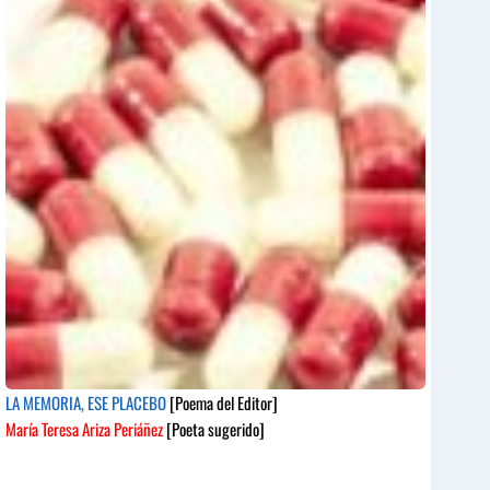
LA MEMORIA, ESE PLACEBO
[Poema del Editor]
María Teresa Ariza Periáñez
[Poeta sugerido]