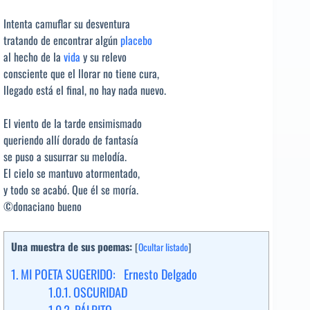
Intenta camuflar su desventura
tratando de encontrar algún
placebo
al hecho de la
vida
y su relevo
consciente que el llorar no tiene cura,
llegado está el final, no hay nada nuevo.
El viento de la tarde ensimismado
queriendo allí dorado de fantasía
se puso a susurrar su melodía.
El cielo se mantuvo atormentado,
y todo se acabó. Que él se moría.
©donaciano bueno
Una muestra de sus poemas:
[
Ocultar listado
]
1.
MI POETA SUGERIDO: Ernesto Delgado
1.0.1.
OSCURIDAD
1.0.2.
PÁLPITO