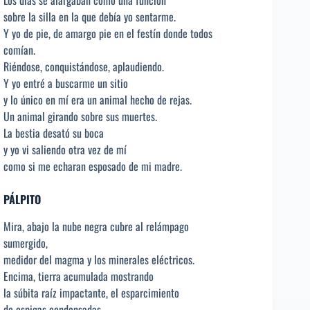
Los días se alargaban como una función
sobre la silla en la que debía yo sentarme.
Y yo de pie, de amargo pie en el festín donde todos
comían.
Riéndose, conquistándose, aplaudiendo.
Y yo entré a buscarme un sitio
y lo único en mí era un animal hecho de rejas.
Un animal girando sobre sus muertes.
La bestia desató su boca
y yo vi saliendo otra vez de mí
como si me echaran esposado de mi madre.
PÁLPITO
Mira, abajo la nube negra cubre al relámpago
sumergido,
medidor del magma y los minerales eléctricos.
Encima, tierra acumulada mostrando
la súbita raíz impactante, el esparcimiento
de espigas condensadas.