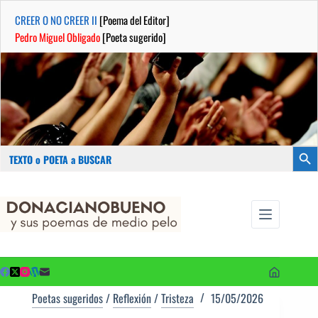
CREER O NO CREER II
[Poema del Editor]
Pedro Miguel Obligado
[Poeta sugerido]
Buscar:
Botón
Saltar
...sus
al
poemas de
contenido
medio pelo
y poetas
sugeridos
Poetas sugeridos
/
Reflexión
/
Tristeza
15/05/2026