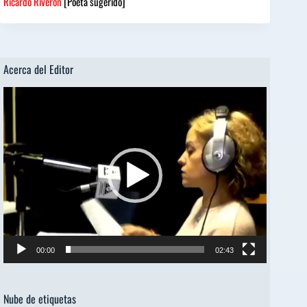
Ricardo Riverón
[Poeta sugerido]
Acerca del Editor
Reproductor
de
vídeo
00:00
02:43
Nube de etiquetas