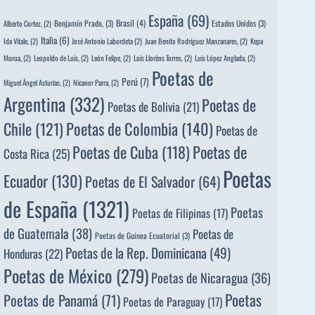
España
(69)
Brasil
(4)
Benjamín Prado,
(3)
Estados Unidos
(3)
Alberto Cortez,
(2)
Italia
(6)
Ida Vitale,
(2)
José Antonio Labordeta
(2)
Juan Benito Rodríguez Manzanares,
(2)
Kepa
Murua,
(2)
Leopoldo de Luis,
(2)
León Felipe,
(2)
Luis Llorèns Torres,
(2)
Luis López Anglada,
(2)
Poetas de
Perú
(7)
Miguel Ángel Asturias,
(2)
Nicanor Parra,
(2)
Argentina
(332)
Poetas de
Poetas de Bolivia
(21)
Poetas de Colombia
(140)
Chile
(121)
Poetas de
Poetas de
Poetas de Cuba
(118)
Costa Rica
(25)
Poetas
Ecuador
(130)
Poetas de El Salvador
(64)
de España
(1321)
Poetas
Poetas de Filipinas
(17)
de Guatemala
(38)
Poetas de
Poetas de Guinea Ecuatorial
(3)
Poetas de la Rep. Dominicana
(49)
Honduras
(22)
Poetas de México
(279)
Poetas de Nicaragua
(36)
Poetas
Poetas de Panamá
(71)
Poetas de Paraguay
(17)