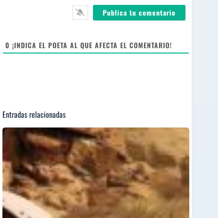
*
l
b
*
s
i
t
e
0
¡INDICA EL POETA AL QUE AFECTA EL COMENTARIO!
Entradas relacionadas