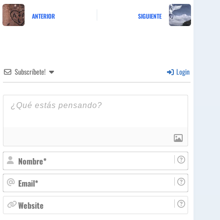
ANTERIOR
SIGUIENTE
Subscríbete!
Login
N
o
m
E
b
m
r
a
W
e
i
e