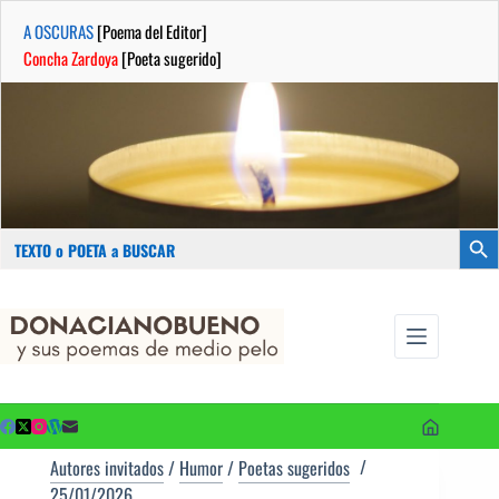
A OSCURAS
[Poema del Editor]
Concha Zardoya
[Poeta sugerido]
Buscar:
Botón
Saltar
...sus
al
poemas de
contenido
medio pelo
y poetas
sugeridos
Autores invitados
/
Humor
/
Poetas sugeridos
25/01/2026