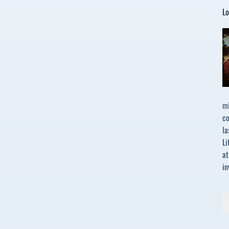
Lo
mi
co
la
Li
at
in
Bu