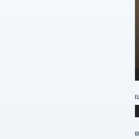
E
Re
d
au
Ol