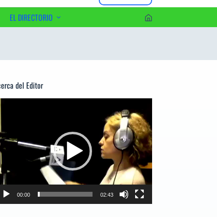
EL DIRECTORIO
erca del Editor
productor
e
deo
00:00
02:43