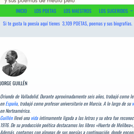
al
contenido
INICIO
LOS POETAS
LOS MAESTROS
LOS SUGERIDOS
Si te gusta la poesía aquí tienes
3,109
POETAS, poemas y sus biografías.
JORGE GUILLÉN
Oriundo de Valladolid. Durante aproximadamente seis años, trabajó como lec
en
España
, trabajó como profesor universitario en Murcia. A lo largo de su
v
en Norteamérica.
Guillén
llevó una
vida
íntimamente ligada a las letras y su obra fue reconoci
1976. De su producción poética destacamos los libros «
Huerto de Melibea
«,
Además, contamos con algunas de sus poesías a continuación, donde encont