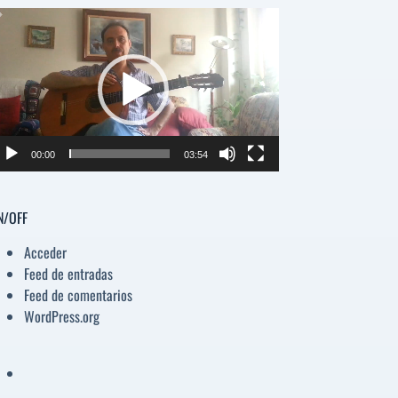
para
productor
aumentar
e
o
disminuir
deo
el
volumen.
00:00
03:54
N/OFF
Acceder
Feed de entradas
Feed de comentarios
WordPress.org