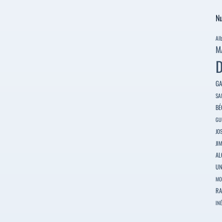
Nu
Al
M
D
GA
SA
BÉ
GU
JO
JI
AL
U
MO
RA
INÉ