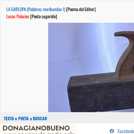
LA GARLOPA (Palabras moribundas I)
[Poema del Editor]
Lucas Palacios
[Poeta sugerido]
Buscar:
Saltar
...sus poemas de medio pelo y
Facebook