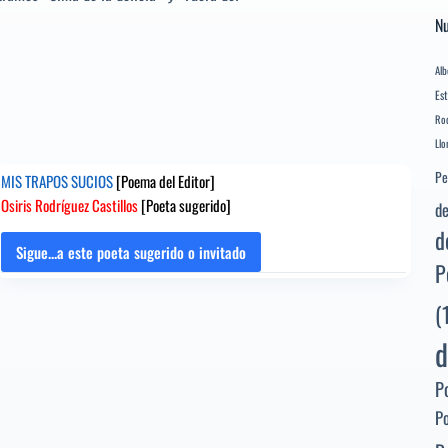
Nu
Alb
Es
Rod
Llo
Pe
MIS TRAPOS SUCIOS
[Poema del Editor]
Osiris Rodríguez Castillos
[Poeta sugerido]
de
d
Sigue...a este poeta sugerido o invitado
MIS
P
TRAPOS
SUCIOS
(
[Poema
d
del
Editor]
P
Osiris
Rodríguez
P
Castillos