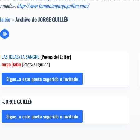
mundo».
http://www.fundacionjorgeguillen.com/
Inicio
»
Archivo de JORGE GUILLÉN
LAS IDEAS/LA SANGRE
[Poema del Editor]
Jorge Galán
[Poeta sugerido]
Sigue...a este poeta sugerido o invitado
LAS
IDEAS/LA
SANGRE
»JORGE GUILLÉN
[Poema
del
Editor]
Sigue...a este poeta sugerido o invitado
»JORGE
Jorge
GUILLÉN
Galán
[Poeta