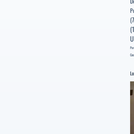
D
[Poeta
P
sugerido]
(
(
U
Por
Cas
Lo
Re
d
ví