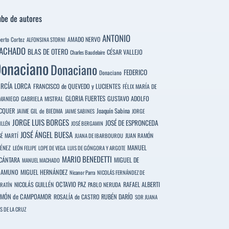
be de autores
ANTONIO
berto Cortez
AMADO NERVO
ALFONSINA STORNI
ACHADO
BLAS DE OTERO
CÉSAR VALLEJO
Charles Baudelaire
onaciano
Donaciano
FEDERICO
Donaciano
RCÍA LORCA
FRANCISCO de QUEVEDO y LUCIENTES
FÉLIX MARÍA DE
GLORIA FUERTES
GUSTAVO ADOLFO
MANIEGO
GABRIELA MISTRAL
CQUER
Joaquín Sabina
JAIME GIL de BIEDMA
JAIME SABINES
JORGE
JORGE LUIS BORGES
JOSÉ DE ESPRONCEDA
ILLÉN
JOSÉ BERGAMIN
JOSÉ ÁNGEL BUESA
SÉ MARTÍ
JUAN RAMÓN
JUANA DE IBARBOUROU
MANUEL
MÉNEZ
LEÓN FELIPE
LOPE DE VEGA
LUIS DE GÓNGORA Y ARGOTE
MARIO BENEDETTI
CÁNTARA
MIGUEL DE
MANUEL MACHADO
NAMUNO
MIGUEL HERNÁNDEZ
Nicanor Parra
NICOLÁS FERNÁNDEZ DE
OCTAVIO PAZ
RAFAEL ALBERTI
NICOLÁS GUILLÉN
PABLO NERUDA
RATÍN
MÓN de CAMPOAMOR
RUBÉN DARÍO
ROSALÍA de CASTRO
SOR JUANA
S DE LA CRUZ