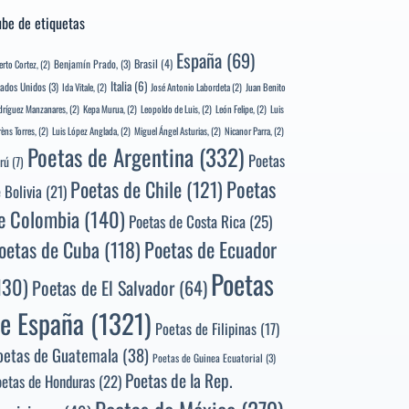
be de etiquetas
España
(69)
Brasil
(4)
Benjamín Prado,
(3)
erto Cortez,
(2)
Italia
(6)
tados Unidos
(3)
Ida Vitale,
(2)
José Antonio Labordeta
(2)
Juan Benito
ríguez Manzanares,
(2)
Kepa Murua,
(2)
Leopoldo de Luis,
(2)
León Felipe,
(2)
Luis
rèns Torres,
(2)
Luis López Anglada,
(2)
Miguel Ángel Asturias,
(2)
Nicanor Parra,
(2)
Poetas de Argentina
(332)
Poetas
rú
(7)
Poetas
Poetas de Chile
(121)
 Bolivia
(21)
e Colombia
(140)
Poetas de Costa Rica
(25)
Poetas de Ecuador
oetas de Cuba
(118)
Poetas
130)
Poetas de El Salvador
(64)
e España
(1321)
Poetas de Filipinas
(17)
oetas de Guatemala
(38)
Poetas de Guinea Ecuatorial
(3)
Poetas de la Rep.
oetas de Honduras
(22)