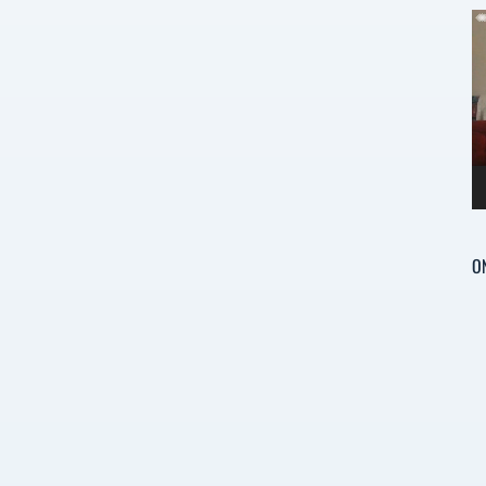
Re
d
ví
O