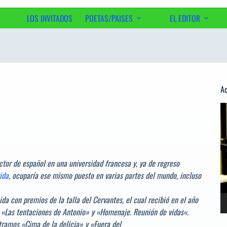
LOS INVITADOS
POETAS/PAISES
EL EDITOR
Ac
Re
d
ví
tor de español en una universidad francesa y, ya de regreso
ida
, ocuparía ese mismo puesto en varias partes del mundo, incluso
da con premios de la talla del Cervantes, el cual recibió en el año
 «
Las tentaciones de Antonio
» y «
Homenaje. Reunión de vidas
«.
ramos «Cima de la delicia» y «Fuera del