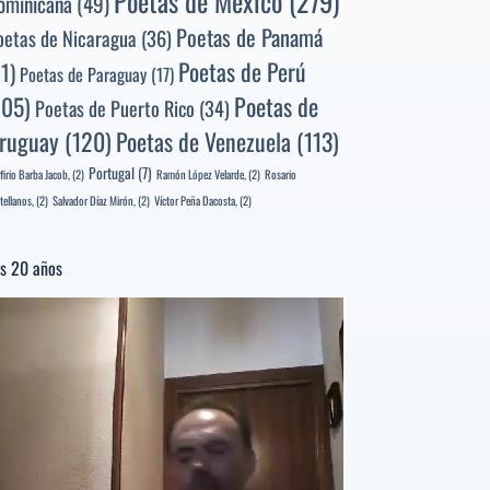
Poetas de México
(279)
ominicana
(49)
Poetas de Panamá
oetas de Nicaragua
(36)
Poetas de Perú
71)
Poetas de Paraguay
(17)
105)
Poetas de
Poetas de Puerto Rico
(34)
ruguay
(120)
Poetas de Venezuela
(113)
Portugal
(7)
firio Barba Jacob,
(2)
Ramón López Velarde,
(2)
Rosario
tellanos,
(2)
Salvador Díaz Mirón,
(2)
Víctor Peña Dacosta,
(2)
s 20 años
productor
e
deo