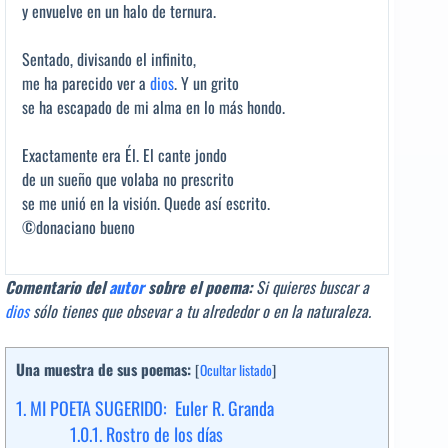
y envuelve en un halo de ternura.
Sentado, divisando el infinito,
me ha parecido ver a
dios
. Y un grito
se ha escapado de mi alma en lo más hondo.
Exactamente era Él. El cante jondo
de un sueño que volaba no prescrito
se me unió en la visión. Quede así escrito.
©donaciano bueno
Comentario del
autor
sobre el poema:
Si quieres buscar a
dios
sólo tienes que obsevar a tu alrededor o en la naturaleza.
Una muestra de sus poemas:
[
Ocultar listado
]
1.
MI POETA SUGERIDO: Euler R. Granda
1.0.1.
Rostro de los días