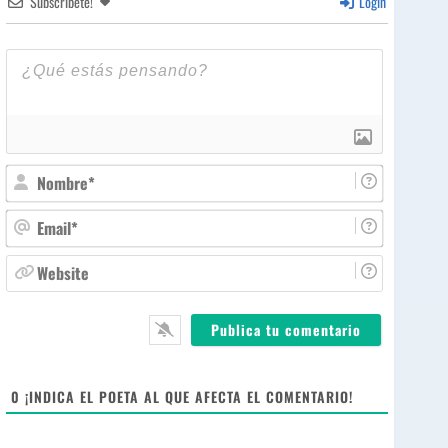
Subscríbete!
Login
N
o
m
E
b
m
r
a
W
e
i
e
*
l
b
*
s
i
t
e
0
¡INDICA EL POETA AL QUE AFECTA EL COMENTARIO!