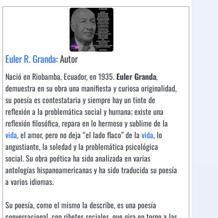
Euler R. Granda
: Autor
Nació en Riobamba, Ecuador, en 1935.
Euler Granda
,
demuestra en su obra una manifiesta y curiosa originalidad,
su poesía es contestataria y siempre hay un tinte de
reflexión a la problemática social y humana; existe una
reflexión filosófica, repara en lo hermoso y sublime de la
vida
, el amor, pero no deja “el lado flaco” de la
vida
, lo
angustiante, la soledad y la problemática psicológica
social. Su obra poética ha sido analizada en varias
antologías hispanoamericanas y ha sido traducida su poesía
a varios idiomas.
Su poesía, como el mismo la describe, es una poesía
conversacional, con ribetes sociales, que gira en torno a las