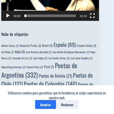
00:00
02:43
Nube de etiquetas
España
(69)
Brasil
(4)
Benjamín Prado,
(3)
Estados Unidos
(3)
Alberto Cortez,
(2)
Italia
(6)
Ida Vitale,
(2)
José Antonio Labordeta
(2)
Juan Benito Rodríguez Manzanares,
(2)
Kepa
Murua,
(2)
Leopoldo de Luis,
(2)
León Felipe,
(2)
Luis Llorèns Torres,
(2)
Luis López Anglada,
(2)
Poetas de
Perú
(7)
Miguel Ángel Asturias,
(2)
Nicanor Parra,
(2)
Argentina
(332)
Poetas de
Poetas de Bolivia
(21)
Poetas de Colombia
(140)
Chile
(121)
Poetas de
Poetas de
Poetas de Cuba
(118)
Costa Rica
(25)
Utilizamos cookies para garantizar que le brindamos la mejor experiencia en
nuestra web.
Poetas
Ecuador
(130)
Poetas de El Salvador
(64)
Aceptar
Rechazar
de España
(1321)
Poetas