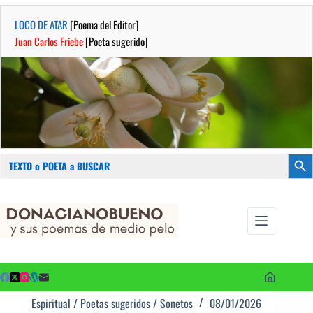
LOCO DE ATAR
[Poema del Editor]
Juan Carlos Friebe
[Poeta sugerido]
Buscar:
Botón
Saltar
...sus
al
poemas de
contenido
medio pelo
y poetas
sugeridos
Espiritual
/
Poetas sugeridos
/
Sonetos
08/01/2026