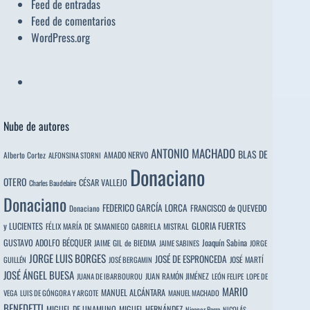
Feed de entradas
Feed de comentarios
WordPress.org
Nube de autores
ANTONIO MACHADO
BLAS DE
Alberto Cortez
AMADO NERVO
ALFONSINA STORNI
Donaciano
OTERO
CÉSAR VALLEJO
Charles Baudelaire
Donaciano
FEDERICO GARCÍA LORCA
FRANCISCO de QUEVEDO
Donaciano
y LUCIENTES
GLORIA FUERTES
FÉLIX MARÍA DE SAMANIEGO
GABRIELA MISTRAL
GUSTAVO ADOLFO BÉCQUER
Joaquín Sabina
JAIME GIL de BIEDMA
JAIME SABINES
JORGE
JORGE LUIS BORGES
JOSÉ DE ESPRONCEDA
JOSÉ MARTÍ
GUILLÉN
JOSÉ BERGAMIN
JOSÉ ÁNGEL BUESA
JUAN RAMÓN JIMÉNEZ
JUANA DE IBARBOUROU
LEÓN FELIPE
LOPE DE
MARIO
MANUEL ALCÁNTARA
VEGA
LUIS DE GÓNGORA Y ARGOTE
MANUEL MACHADO
BENEDETTI
MIGUEL DE UNAMUNO
MIGUEL HERNÁNDEZ
Nicanor Parra
NICOLÁS