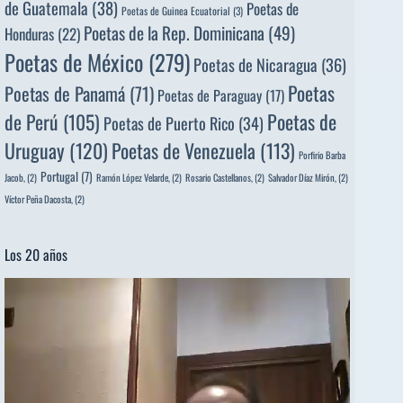
de Guatemala
(38)
Poetas de
Poetas de Guinea Ecuatorial
(3)
Poetas de la Rep. Dominicana
(49)
Honduras
(22)
Poetas de México
(279)
Poetas de Nicaragua
(36)
Poetas
Poetas de Panamá
(71)
Poetas de Paraguay
(17)
de Perú
(105)
Poetas de
Poetas de Puerto Rico
(34)
Uruguay
(120)
Poetas de Venezuela
(113)
Porfirio Barba
Portugal
(7)
Jacob,
(2)
Ramón López Velarde,
(2)
Rosario Castellanos,
(2)
Salvador Díaz Mirón,
(2)
Víctor Peña Dacosta,
(2)
Los 20 años
Reproductor
de
vídeo