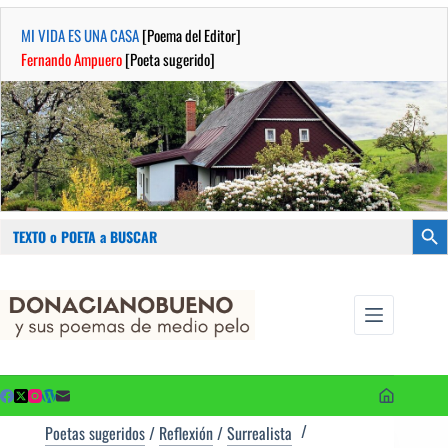
MI VIDA ES UNA CASA
[Poema del Editor]
Fernando Ampuero
[Poeta sugerido]
Buscar:
Botón
Saltar
...sus
al
poemas de
contenido
medio pelo
y poetas
sugeridos
Poetas sugeridos
/
Reflexión
/
Surrealista