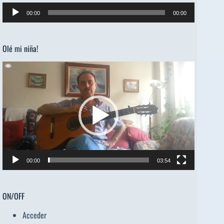
Reproductor
00:00
00:00
de
audio
Olé mi niña!
Reproductor
de
vídeo
00:00
03:54
ON/OFF
Acceder