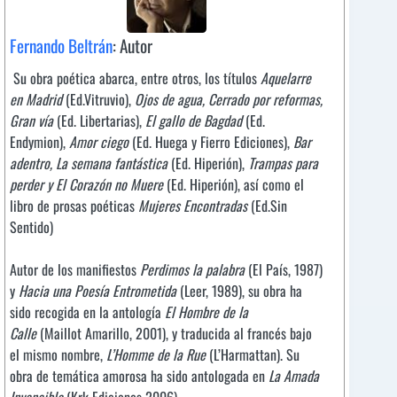
Fernando Beltrán
: Autor
Su obra poética abarca, entre otros, los títulos
Aquelarre
en Madrid
(Ed.Vitruvio),
Ojos de agua, Cerrado por reformas,
Gran vía
(Ed. Libertarias),
El gallo de Bagdad
(Ed.
Endymion),
Amor ciego
(Ed. Huega y Fierro Ediciones),
Bar
adentro, La semana fantástica
(Ed. Hiperión),
Trampas para
perder y El Corazón no Muere
(Ed. Hiperión), así como el
libro de prosas poéticas
Mujeres Encontradas
(Ed.Sin
Sentido)
Autor de los manifiestos
Perdimos la palabra
(El País, 1987)
y
Hacia una Poesía Entrometida
(Leer, 1989), su obra ha
sido recogida en la antología
El Hombre de la
Calle
(Maillot Amarillo, 2001), y traducida al francés bajo
el mismo nombre,
L’Homme de la Rue
(L’Harmattan). Su
obra de temática amorosa ha sido antologada en
La Amada
Invencible
(Krk Ediciones 2006).