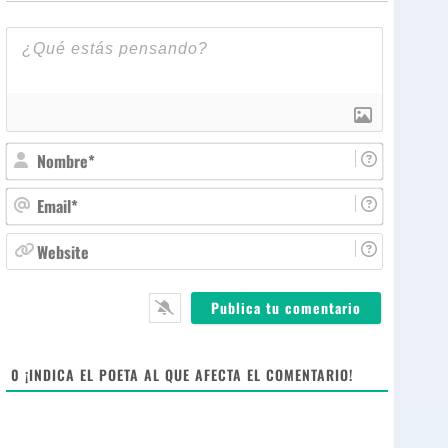
N
o
m
E
b
m
r
a
W
e
i
e
*
l
b
*
s
i
t
e
0
¡INDICA EL POETA AL QUE AFECTA EL COMENTARIO!