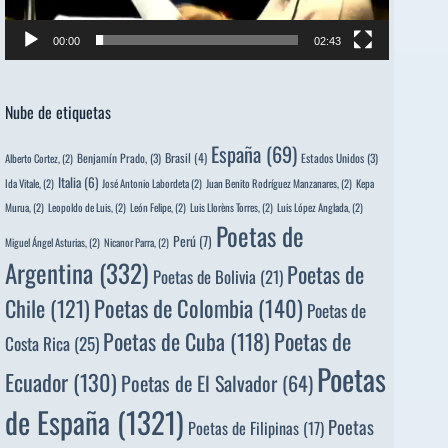
00:00
02:43
Nube de etiquetas
España
(69)
Brasil
(4)
Benjamín Prado,
(3)
Estados Unidos
(3)
Alberto Cortez,
(2)
Italia
(6)
Ida Vitale,
(2)
José Antonio Labordeta
(2)
Juan Benito Rodríguez Manzanares,
(2)
Kepa
Murua,
(2)
Leopoldo de Luis,
(2)
León Felipe,
(2)
Luis Llorèns Torres,
(2)
Luis López Anglada,
(2)
Poetas de
Perú
(7)
Miguel Ángel Asturias,
(2)
Nicanor Parra,
(2)
Argentina
(332)
Poetas de
Poetas de Bolivia
(21)
Poetas de Colombia
(140)
Chile
(121)
Poetas de
Poetas de
Poetas de Cuba
(118)
Costa Rica
(25)
Poetas
Ecuador
(130)
Poetas de El Salvador
(64)
de España
(1321)
Poetas
Poetas de Filipinas
(17)