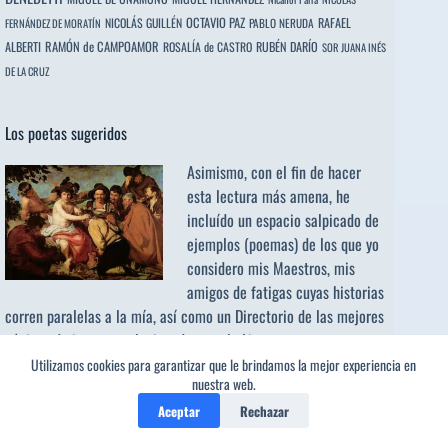
OCTAVIO PAZ
RAFAEL
NICOLÁS GUILLÉN
PABLO NERUDA
FERNÁNDEZ DE MORATÍN
ALBERTI
RAMÓN de CAMPOAMOR
RUBÉN DARÍO
ROSALÍA de CASTRO
SOR JUANA INÉS
DE LA CRUZ
Los poetas sugeridos
Asimismo, con el fin de hacer
esta lectura más amena, he
incluído un espacio salpicado de
ejemplos (poemas) de los que yo
considero mis Maestros, mis
amigos de fatigas cuyas historias
corren paralelas a la mía, así como un Directorio de las mejores
páginas de internet relacionadas con la Literatura y unas
interminables gotas de poesía atribuidos a los
innumerables
Utilizamos cookies para garantizar que le brindamos la mejor experiencia en
nuestra web.
poetas sugeridos
e invitados.
Aceptar
Rechazar
Buscar: