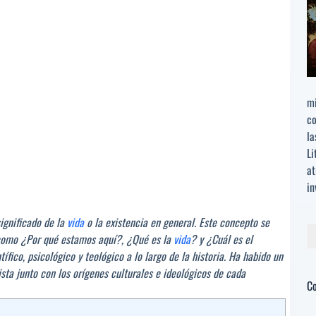
mi
co
la
Li
at
in
significado de la
vida
o la existencia en general. Este concepto se
Bu
 como ¿Por qué estamos aquí?, ¿Qué es la
vida
? y ¿Cuál es el
tífico, psicológico y teológico a lo largo de la historia. Ha habido un
sta junto con los orígenes culturales e ideológicos de cada
C