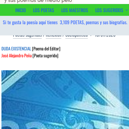
contenido
INICIO
LOS POETAS
LOS MAESTROS
LOS SUGERIDOS
Si te gusta la poesía aquí tienes
3,109
POETAS, poemas y sus biografías.
Poetas sugeridos
/
Reflexión
/
Sociopolítico
16/01/2026
DUDA EXISTENCIAL
[Poema del Editor]
José Alejandro Peña
[Poeta sugerido]