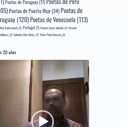
Poetas de Perú
71)
Poetas de Paraguay
(17)
105)
Poetas de
Poetas de Puerto Rico
(34)
ruguay
(120)
Poetas de Venezuela
(113)
Portugal
(7)
firio Barba Jacob,
(2)
Ramón López Velarde,
(2)
Rosario
tellanos,
(2)
Salvador Díaz Mirón,
(2)
Víctor Peña Dacosta,
(2)
s 20 años
productor
e
deo