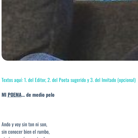
Textos aquí: 1. del Editor, 2. del Poeta sugerido y 3. del Invitado (opcional)
MI
POEMA
… de medio pelo
Ando y voy sin ton ni son,
sin conocer bien el rumbo,