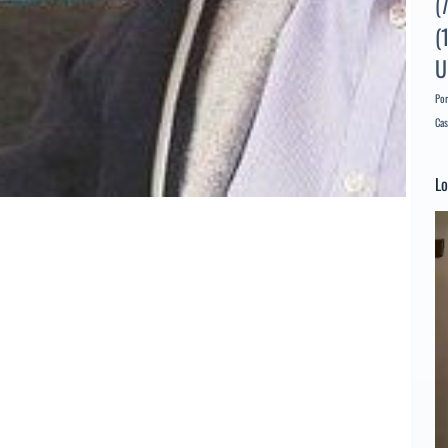
(
(
U
Por
Cas
Lo
Re
d
ví