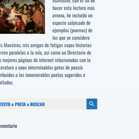
Asimismo, con el fin de
hacer esta lectura más
amena, he incluído un
espacio salpicado de
ejemplos (poemas) de
los que yo considero
s Maestros, mis amigos de fatigas cuyas historias
rren paralelas a la mía, así como un Directorio de
s mejores páginas de internet relacionadas con la
teratura y unas interminables gotas de poesía
ribuidos a los
innumerables poetas sugeridos
e
vitados.
scar:
Botón de búsqueda
omentario