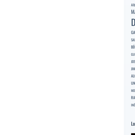
Al
M
D
GA
SA
BÉ
GU
JO
JI
AL
U
MO
RA
INÉ
Lo