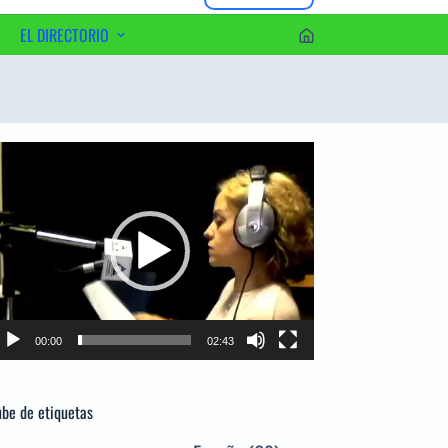
EL DIRECTORIO
erca del Editor
productor
e
deo
00:00
02:43
be de etiquetas