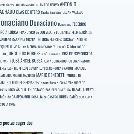
ANTONIO
berto Cortez
AMADO NERVO
ALFONSINA STORNI
ACHADO
BLAS DE OTERO
CÉSAR VALLEJO
Charles Baudelaire
onaciano
Donaciano
FEDERICO
Donaciano
RCÍA LORCA
FRANCISCO de QUEVEDO y LUCIENTES
FÉLIX MARÍA DE
GLORIA FUERTES
GUSTAVO ADOLFO
MANIEGO
GABRIELA MISTRAL
CQUER
Joaquín Sabina
JAIME GIL de BIEDMA
JAIME SABINES
JORGE
JORGE LUIS BORGES
JOSÉ DE ESPRONCEDA
ILLÉN
JOSÉ BERGAMIN
JOSÉ ÁNGEL BUESA
SÉ MARTÍ
JUAN RAMÓN
JUANA DE IBARBOUROU
MANUEL
MÉNEZ
LEÓN FELIPE
LOPE DE VEGA
LUIS DE GÓNGORA Y ARGOTE
MARIO BENEDETTI
CÁNTARA
MIGUEL DE
MANUEL MACHADO
NAMUNO
MIGUEL HERNÁNDEZ
Nicanor Parra
NICOLÁS FERNÁNDEZ DE
OCTAVIO PAZ
RAFAEL ALBERTI
NICOLÁS GUILLÉN
PABLO NERUDA
RATÍN
MÓN de CAMPOAMOR
RUBÉN DARÍO
ROSALÍA de CASTRO
SOR JUANA
S DE LA CRUZ
s poetas sugeridos