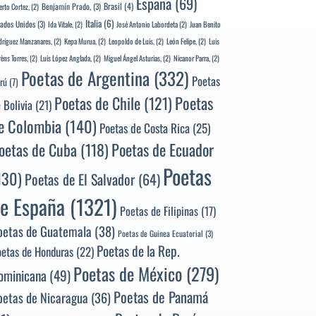
España
(69)
Brasil
(4)
Benjamín Prado,
(3)
erto Cortez,
(2)
Italia
(6)
tados Unidos
(3)
Ida Vitale,
(2)
José Antonio Labordeta
(2)
Juan Benito
ríguez Manzanares,
(2)
Kepa Murua,
(2)
Leopoldo de Luis,
(2)
León Felipe,
(2)
Luis
rèns Torres,
(2)
Luis López Anglada,
(2)
Miguel Ángel Asturias,
(2)
Nicanor Parra,
(2)
Poetas de Argentina
(332)
Poetas
rú
(7)
Poetas
Poetas de Chile
(121)
 Bolivia
(21)
e Colombia
(140)
Poetas de Costa Rica
(25)
Poetas de Ecuador
oetas de Cuba
(118)
Poetas
130)
Poetas de El Salvador
(64)
e España
(1321)
Poetas de Filipinas
(17)
oetas de Guatemala
(38)
Poetas de Guinea Ecuatorial
(3)
Poetas de la Rep.
oetas de Honduras
(22)
Poetas de México
(279)
ominicana
(49)
Poetas de Panamá
oetas de Nicaragua
(36)