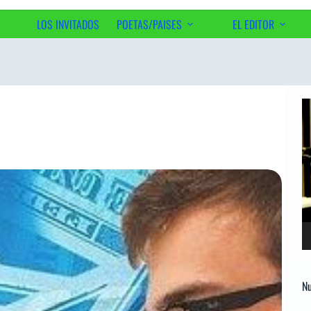
LOS INVITADOS
POETAS/PAISES
EL EDITOR
Ac
Re
d
ví
Nu