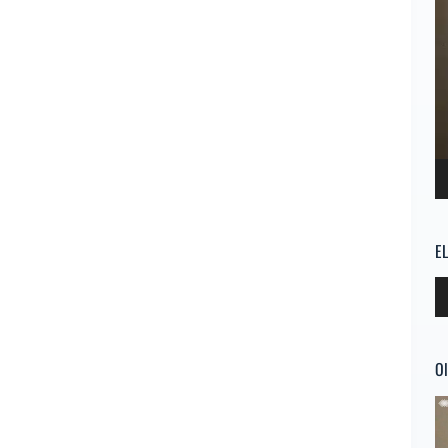
E
Re
d
au
Ol
Re
d