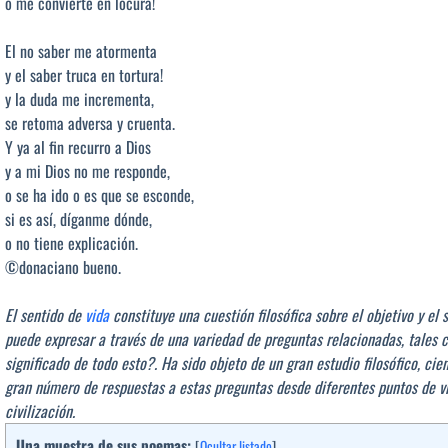
o me convierte en locura!
El no saber me atormenta
y el saber truca en tortura!
y la duda me incrementa,
se retoma adversa y cruenta.
Y ya al fin recurro a Dios
y a mi Dios no me responde,
o se ha ido o es que se esconde,
si es así, díganme dónde,
o no tiene explicación.
©donaciano bueno.
El sentido de
vida
constituye una cuestión filosófica sobre el objetivo y el 
puede expresar a través de una variedad de preguntas relacionadas, tales
significado de todo esto?. Ha sido objeto de un gran estudio filosófico, cien
gran número de respuestas a estas preguntas desde diferentes puntos de vi
civilización.
Una muestra de sus poemas:
[
Ocultar listado
]