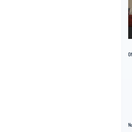
ví
O
Nu