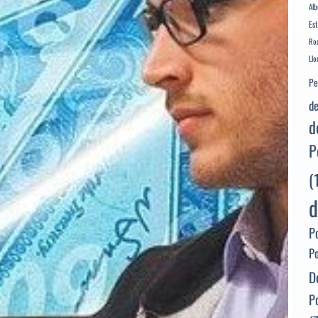
Alb
Es
Rod
Llo
Pe
de
d
P
(
d
P
P
D
P