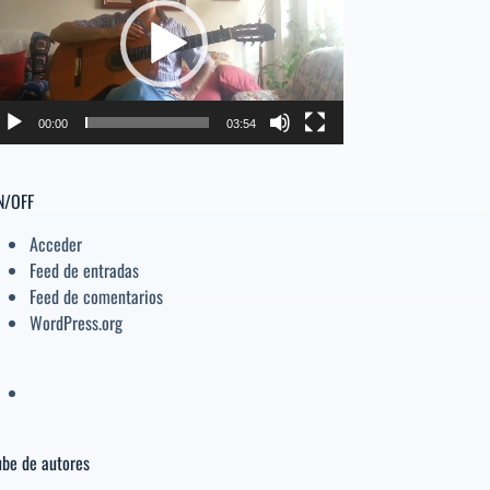
deo
el
volumen.
00:00
03:54
N/OFF
Acceder
Feed de entradas
Feed de comentarios
WordPress.org
be de autores