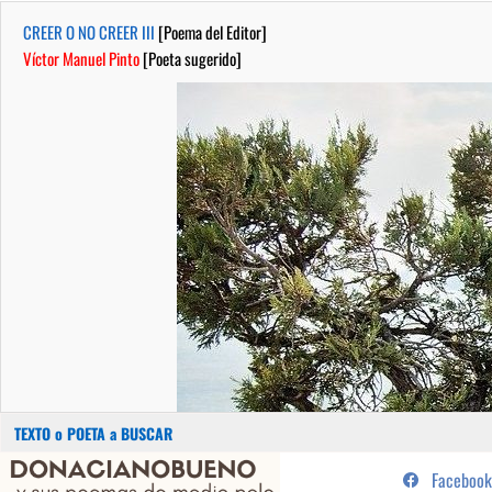
CREER O NO CREER III
[Poema del Editor]
Víctor Manuel Pinto
[Poeta sugerido]
Buscar:
Saltar
...sus poemas de medio pelo y
Facebook
al