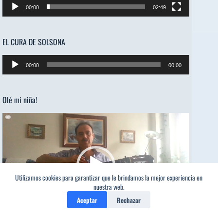
00:00
02:49
EL CURA DE SOLSONA
Reproductor
00:00
00:00
de
audio
Olé mi niña!
Reproductor
de
vídeo
Utilizamos cookies para garantizar que le brindamos la mejor experiencia en
nuestra web.
Aceptar
Rechazar
00:00
03:54