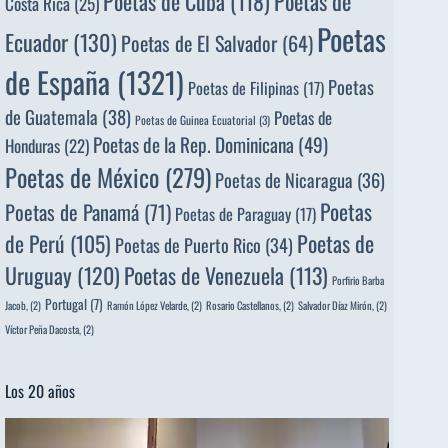
Poetas de
Poetas de Cuba
(118)
Costa Rica
(25)
Poetas
Ecuador
(130)
Poetas de El Salvador
(64)
de España
(1321)
Poetas
Poetas de Filipinas
(17)
de Guatemala
(38)
Poetas de
Poetas de Guinea Ecuatorial
(3)
Poetas de la Rep. Dominicana
(49)
Honduras
(22)
Poetas de México
(279)
Poetas de Nicaragua
(36)
Poetas
Poetas de Panamá
(71)
Poetas de Paraguay
(17)
de Perú
(105)
Poetas de
Poetas de Puerto Rico
(34)
Uruguay
(120)
Poetas de Venezuela
(113)
Porfirio Barba
Portugal
(7)
Jacob,
(2)
Ramón López Velarde,
(2)
Rosario Castellanos,
(2)
Salvador Díaz Mirón,
(2)
Víctor Peña Dacosta,
(2)
Los 20 años
Reproductor