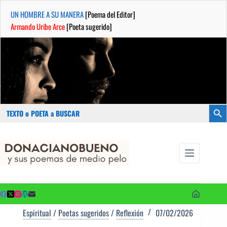
UN HOMBRE A SU MANERA
[Poema del Editor]
Armando Uribe Arce
[Poeta sugerido]
Buscar:
Botón
Saltar
...sus
al
poemas de
contenido
medio pelo
y poetas
sugeridos
Espiritual
/
Poetas sugeridos
/
Reflexión
07/02/2026