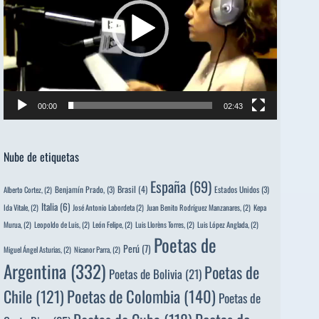
00:00
02:43
Nube de etiquetas
España
(69)
Brasil
(4)
Benjamín Prado,
(3)
Estados Unidos
(3)
Alberto Cortez,
(2)
Italia
(6)
Ida Vitale,
(2)
José Antonio Labordeta
(2)
Juan Benito Rodríguez Manzanares,
(2)
Kepa
Murua,
(2)
Leopoldo de Luis,
(2)
León Felipe,
(2)
Luis Llorèns Torres,
(2)
Luis López Anglada,
(2)
Poetas de
Perú
(7)
Miguel Ángel Asturias,
(2)
Nicanor Parra,
(2)
Argentina
(332)
Poetas de
Poetas de Bolivia
(21)
Poetas de Colombia
(140)
Chile
(121)
Poetas de