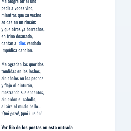
Me alegra oír al uno
pedir a voces vino,
mientras que su vecino
se cae en un rincón;
y que otros ya borrachos,
en trino desusado,
cantan al
dios
vendado
impúdica canción.
Me agradan las queridas
tendidas en los lechos,
sin chales en los pechos
y flojo el cinturón,
mostrando sus encantos,
sin orden el cabello,
al aire el muslo bello…
¡Qué gozo!, ¡qué ilusión!
Ver Bio de los poetas en esta entrada