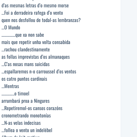
d’as mesmas letras d’o mesmo morse
…Foi a derradeira rafega d’o vento
quen nos desfollou de todal-as lembranzas?
…O Mundo
……………que xa non sabe
mais que repetir unha volta consabida
…rachou clandestinamente
as follas imprevistas d’os almanaques
…C’as nosas mans suicidas
…espallaremos n-o carroussel d’os ventos
os catro puntos cardinais
…Mentras
…………..o timoel
arrumbará proa a Ningures
…Repetiremol-os cansos corazóns
cronometrando monotonías
…N-as velas indecisas
…follea o vento un indelébel