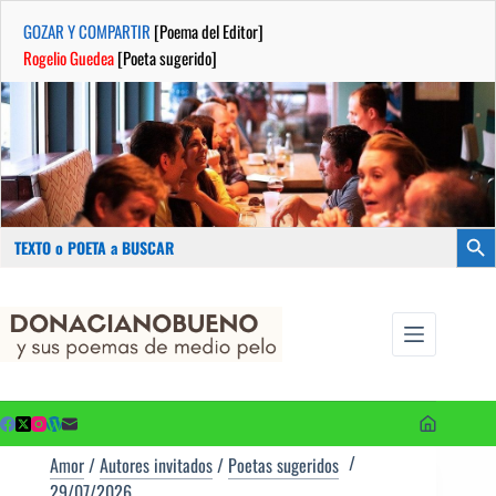
GOZAR Y COMPARTIR
[Poema del Editor]
Rogelio Guedea
[Poeta sugerido]
Buscar:
Botón
Saltar
...sus
al
poemas de
contenido
medio pelo
y poetas
sugeridos
Amor
/
Autores invitados
/
Poetas sugeridos
29/07/2026