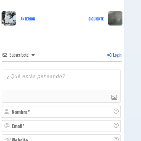
ANTERIOR
SIGUIENTE
Subscríbete!
Login
N
o
m
E
b
m
r
a
W