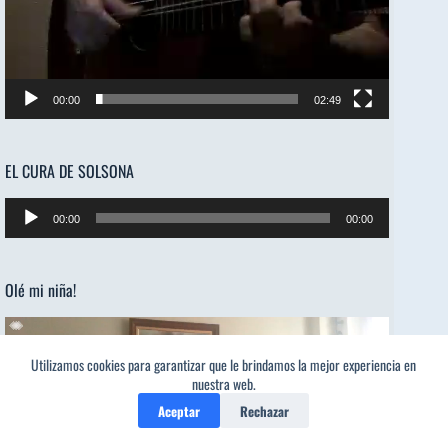
00:00
02:49
EL CURA DE SOLSONA
Reproductor
00:00
00:00
de
audio
Olé mi niña!
Reproductor
de
Utilizamos cookies para garantizar que le brindamos la mejor experiencia en
vídeo
nuestra web.
Aceptar
Rechazar