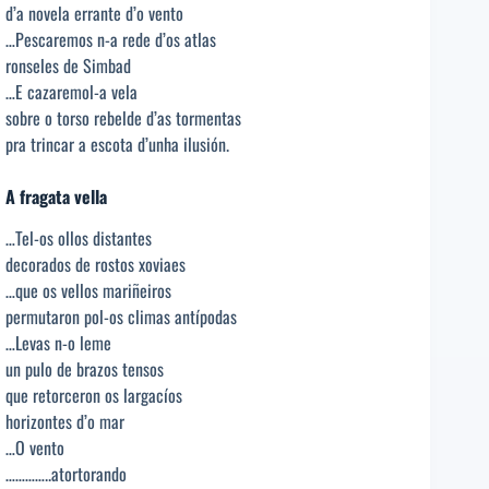
d’a novela errante d’o vento
…Pescaremos n-a rede d’os atlas
ronseles de Simbad
…E cazaremol-a vela
sobre o torso rebelde d’as tormentas
pra trincar a escota d’unha ilusión.
A fragata vella
…Tel-os ollos distantes
decorados de rostos xoviaes
…que os vellos mariñeiros
permutaron pol-os climas antípodas
…Levas n-o leme
un pulo de brazos tensos
que retorceron os largacíos
horizontes d’o mar
…O vento
…………..atortorando