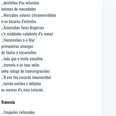
…desfollou d’os velamios
outonos de mocedades
…Mercabas colares circunmeridiáns
n-os bazares d’estrelas
…Amarrabas faros dispersos
c’o simblador calabrote d’o ronsel
…Floreceches n-o Mar
primaveiras amargas
de foulas e escamallos
…Inda que o vento encalme
…tremela n-as tuas velas
unha rafega de transmigracións
…N-ese teu corazón innumerábel
…tamén enchen e debalan
as mareas d’o meu corazón.
Travesía
…Troqueles reiterados