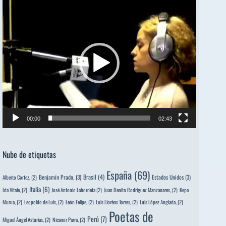
Reproductor
de
vídeo
00:00
02:43
Nube de etiquetas
España
(69)
Brasil
(4)
Benjamín Prado,
(3)
Estados Unidos
(3)
Alberto Cortez,
(2)
Italia
(6)
Ida Vitale,
(2)
José Antonio Labordeta
(2)
Juan Benito Rodríguez Manzanares,
(2)
Kepa
Murua,
(2)
Leopoldo de Luis,
(2)
León Felipe,
(2)
Luis Llorèns Torres,
(2)
Luis López Anglada,
(2)
Poetas de
Perú
(7)
Miguel Ángel Asturias,
(2)
Nicanor Parra,
(2)