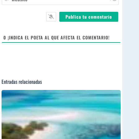
e
i
e
*
l
b
*
s
i
t
e
0
¡INDICA EL POETA AL QUE AFECTA EL COMENTARIO!
Entradas relacionadas