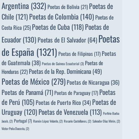
Argentina
(332)
Poetas de
Poetas de Bolivia
(21)
Poetas de Colombia
(140)
Chile
(121)
Poetas de
Poetas de
Poetas de Cuba
(118)
Costa Rica
(25)
Poetas
Ecuador
(130)
Poetas de El Salvador
(64)
de España
(1321)
Poetas
Poetas de Filipinas
(17)
de Guatemala
(38)
Poetas de
Poetas de Guinea Ecuatorial
(3)
Poetas de la Rep. Dominicana
(49)
Honduras
(22)
Poetas de México
(279)
Poetas de Nicaragua
(36)
Poetas
Poetas de Panamá
(71)
Poetas de Paraguay
(17)
de Perú
(105)
Poetas de
Poetas de Puerto Rico
(34)
Uruguay
(120)
Poetas de Venezuela
(113)
Porfirio Barba
Portugal
(7)
Jacob,
(2)
Ramón López Velarde,
(2)
Rosario Castellanos,
(2)
Salvador Díaz Mirón,
(2)
Víctor Peña Dacosta,
(2)