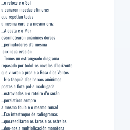
…o reloxe e o Sol
alcuñaron moedas efímeras
que repetían todas
a mesma cara e a mesma cruz
…A costa e o Mar
escamotearon unánimes dorsos
…permutadores d’a mesma
lonxincua evasión
…Temos un estrangoado diagrama
repasado por todol-os novelos d’horizonte
que viraron a proa e a Rosa d´os Ventos
…N-a fasquía d’os barcos anónimos
postos a flote pol-a madrugada
…estraviados n-o roteiro d’o serán
…persistiron sempre
a mesma foula e o mesmo ronsel
…Ese intertroque de radiogramas
…que.reeditaron os faros e as estrelas
…dou-nos a multiplicación monótona