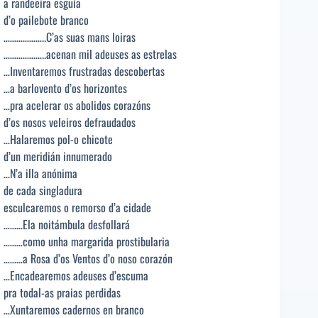
a randeeira esguía
d’o pailebote branco
………………..C’as suas mans loiras
………………..acenan mil adeuses as estrelas
…Inventaremos frustradas descobertas
…a barlovento d’os horizontes
…pra acelerar os abolidos corazóns
d’os nosos veleiros defraudados
…Halaremos pol-o chicote
d’un meridián innumerado
…N’a illa anónima
de cada singladura
esculcaremos o remorso d’a cidade
………Ela noitámbula desfollará
………como unha margarida prostibularia
………a Rosa d’os Ventos d’o noso corazón
…Encadearemos adeuses d’escuma
pra todal-as praias perdidas
…Xuntaremos cadernos en branco