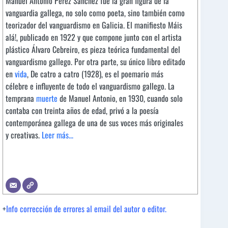
Manuel Antonio Pérez Sánchez fue la gran figura de la
vanguardia gallega, no solo como poeta, sino también como
teorizador del vanguardismo en Galicia. El manifiesto Máis
alá!, publicado en 1922 y que compone junto con el artista
plástico Álvaro Cebreiro, es pieza teórica fundamental del
vanguardismo gallego. Por otra parte, su único libro editado
en
vida
, De catro a catro (1928), es el poemario más
célebre e influyente de todo el vanguardismo gallego. La
temprana
muerte
de Manuel Antonio, en 1930, cuando solo
contaba con treinta años de edad, privó a la poesía
contemporánea gallega de una de sus voces más originales
y creativas.
Leer más...
+
Info corrección de errores al email del autor o editor.