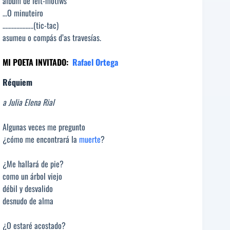
álbum de leit-motiws
…O minuteiro
………………..(tic-tac)
asumeu o compás d’as travesías.
MI POETA INVITADO:
Rafael Ortega
Réquiem
a Julia Elena Rial
Algunas veces me pregunto
¿cómo me encontrará la
muerte
?
¿Me hallará de pie?
como un árbol viejo
débil y desvalido
desnudo de alma
¿O estaré acostado?