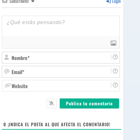
Subscríbete!
Login
N
o
m
E
b
m
r
a
W
e
i
e
*
l
b
*
s
i
t
e
0
¡INDICA EL POETA AL QUE AFECTA EL COMENTARIO!