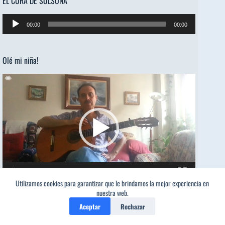
EL CURA DE SOLSONA
Reproductor
00:00
00:00
de
audio
Olé mi niña!
Reproductor
de
vídeo
00:00
03:54
Utilizamos cookies para garantizar que le brindamos la mejor experiencia en
nuestra web.
Aceptar
Rechazar
ON/OFF