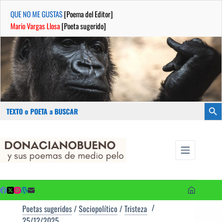
QUE NO ME GUSTAS
[Poema del Editor]
Mario Vargas Llosa
[Poeta sugerido]
Buscar:
Botón
Saltar
...sus
al
poemas de
contenido
medio pelo
y poetas
sugeridos
Poetas sugeridos
/
Sociopolítico
/
Tristeza
25/12/2025