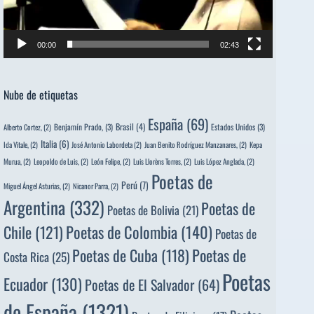
00:00
02:43
Nube de etiquetas
España
(69)
Brasil
(4)
Benjamín Prado,
(3)
Estados Unidos
(3)
Alberto Cortez,
(2)
Italia
(6)
Ida Vitale,
(2)
José Antonio Labordeta
(2)
Juan Benito Rodríguez Manzanares,
(2)
Kepa
Murua,
(2)
Leopoldo de Luis,
(2)
León Felipe,
(2)
Luis Llorèns Torres,
(2)
Luis López Anglada,
(2)
Poetas de
Perú
(7)
Miguel Ángel Asturias,
(2)
Nicanor Parra,
(2)
Argentina
(332)
Poetas de
Poetas de Bolivia
(21)
Poetas de Colombia
(140)
Chile
(121)
Poetas de
Poetas de
Poetas de Cuba
(118)
Costa Rica
(25)
Poetas
Ecuador
(130)
Poetas de El Salvador
(64)
de España
(1321)