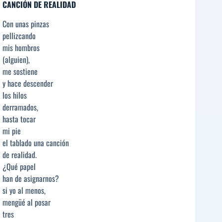
CANCIÓN DE REALIDAD
Con unas pinzas
pellizcando
mis hombros
(alguien),
me sostiene
y hace descender
los hilos
derramados,
hasta tocar
mi pie
el tablado una canción
de realidad.
¿Qué papel
han de asignarnos?
si yo al menos,
mengüé al posar
tres