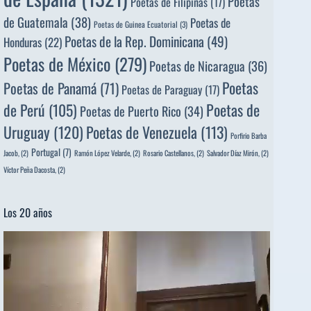
Poetas
Poetas de Filipinas
(17)
de Guatemala
(38)
Poetas de
Poetas de Guinea Ecuatorial
(3)
Poetas de la Rep. Dominicana
(49)
Honduras
(22)
Poetas de México
(279)
Poetas de Nicaragua
(36)
Poetas
Poetas de Panamá
(71)
Poetas de Paraguay
(17)
de Perú
(105)
Poetas de
Poetas de Puerto Rico
(34)
Uruguay
(120)
Poetas de Venezuela
(113)
Porfirio Barba
Portugal
(7)
Jacob,
(2)
Ramón López Velarde,
(2)
Rosario Castellanos,
(2)
Salvador Díaz Mirón,
(2)
Víctor Peña Dacosta,
(2)
Los 20 años
Reproductor
de
vídeo