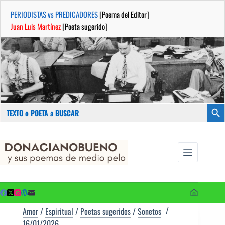
PERIODISTAS vs PREDICADORES
[Poema del Editor]
Juan Luis Martínez
[Poeta sugerido]
Buscar:
Botón
Saltar
...sus
al
poemas de
contenido
medio pelo
y poetas
sugeridos
Amor
/
Espiritual
/
Poetas sugeridos
/
Sonetos
16/01/2026