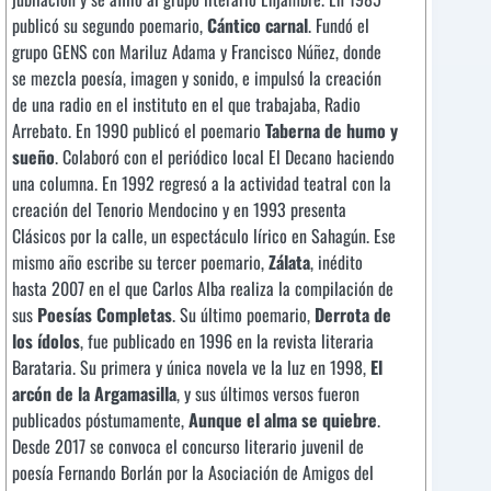
publicó su segundo poemario,
Cántico carnal
. Fundó el
grupo GENS con Mariluz Adama y Francisco Núñez, donde
se mezcla poesía, imagen y sonido, e impulsó la creación
de una radio en el instituto en el que trabajaba, Radio
Arrebato. En 1990 publicó el poemario
Taberna de humo y
sueño
. Colaboró con el periódico local El Decano haciendo
una columna. En 1992 regresó a la actividad teatral con la
creación del Tenorio Mendocino y en 1993 presenta
Clásicos por la calle, un espectáculo lírico en Sahagún. Ese
mismo año escribe su tercer poemario,
Zálata
, inédito
hasta 2007 en el que Carlos Alba realiza la compilación de
sus
Poesías Completas
. Su último poemario,
Derrota de
los ídolos
, fue publicado en 1996 en la revista literaria
Barataria. Su primera y única novela ve la luz en 1998,
El
arcón de la Argamasilla
, y sus últimos versos fueron
publicados póstumamente,
Aunque el alma se quiebre
.
Desde 2017 se convoca el concurso literario juvenil de
poesía Fernando Borlán por la Asociación de Amigos del