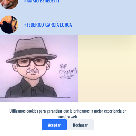
»MARIO BENEDETTI
»FEDERICO GARCÍA LORCA
Los versos de este poeta
Utilizamos cookies para garantizar que le brindamos la mejor experiencia en
sin ti, lector, no son nada,
nuestra web.
son como el agua encharcada
Aceptar
Rechazar
que se queda mustia y quieta,
son como una bicicleta