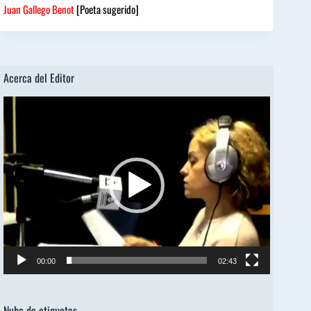
Juan Gallego Benot
[Poeta sugerido]
Acerca del Editor
Reproductor
de
vídeo
00:00
02:43
Nube de etiquetas