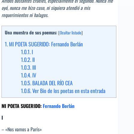
Ambos bastantes crueles, especialmente el segundo. Nunca me
oyó, nunca me hizo caso, ni siquiera atendió a mis
requerimientos ni halagos.
Una muestra de sus poemas:
[
Ocultar listado
]
1.
MI POETA SUGERIDO: Fernando Borlán
1.0.1.
I
1.0.2.
II
1.0.3.
III
1.0.4.
IV
1.0.5.
BALADA DEL RÍO CEA
1.0.6.
Ver Bio de los poetas en esta entrada
MI POETA SUGERIDO:
Fernando Borlán
I
– «Nos vamos a París»