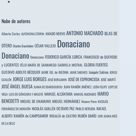
Nube de autores
ANTONIO MACHADO
BLAS DE
Alberto Cortez
AMADO NERVO
ALFONSINA STORNI
Donaciano
OTERO
CÉSAR VALLEJO
Charles Baudelaire
Donaciano
FEDERICO GARCÍA LORCA
FRANCISCO de QUEVEDO
Donaciano
y LUCIENTES
GLORIA FUERTES
FÉLIX MARÍA DE SAMANIEGO
GABRIELA MISTRAL
GUSTAVO ADOLFO BÉCQUER
Joaquín Sabina
JAIME GIL de BIEDMA
JAIME SABINES
JORGE
JORGE LUIS BORGES
JOSÉ DE ESPRONCEDA
JOSÉ MARTÍ
GUILLÉN
JOSÉ BERGAMIN
JOSÉ ÁNGEL BUESA
JUAN RAMÓN JIMÉNEZ
JUANA DE IBARBOUROU
LEÓN FELIPE
LOPE DE
MARIO
MANUEL ALCÁNTARA
VEGA
LUIS DE GÓNGORA Y ARGOTE
MANUEL MACHADO
BENEDETTI
MIGUEL DE UNAMUNO
MIGUEL HERNÁNDEZ
Nicanor Parra
NICOLÁS
OCTAVIO PAZ
RAFAEL
NICOLÁS GUILLÉN
PABLO NERUDA
FERNÁNDEZ DE MORATÍN
ALBERTI
RAMÓN de CAMPOAMOR
RUBÉN DARÍO
ROSALÍA de CASTRO
SOR JUANA INÉS
DE LA CRUZ