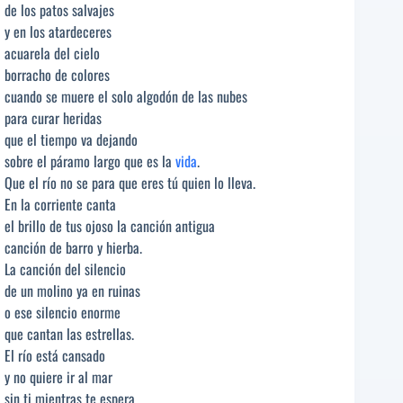
de los patos salvajes
y en los atardeceres
acuarela del cielo
borracho de colores
cuando se muere el solo algodón de las nubes
para curar heridas
que el tiempo va dejando
sobre el páramo largo que es la
vida
.
Que el río no se para que eres tú quien lo lleva.
En la corriente canta
el brillo de tus ojoso la canción antigua
canción de barro y hierba.
La canción del silencio
de un molino ya en ruinas
o ese silencio enorme
que cantan las estrellas.
El río está cansado
y no quiere ir al mar
sin ti mientras te espera.