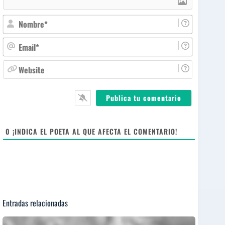
N
o
m
E
b
m
r
a
W
e
i
e
*
l
b
*
s
i
t
e
0
¡INDICA EL POETA AL QUE AFECTA EL COMENTARIO!
Entradas relacionadas