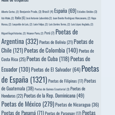
España
(69)
Brasil
(4)
Benjamín Prado,
(3)
Estados Unidos
(3)
Alberto Cortez,
(2)
Italia
(6)
Ida Vitale,
(2)
José Antonio Labordeta
(2)
Juan Benito Rodríguez Manzanares,
(2)
Kepa
Murua,
(2)
Leopoldo de Luis,
(2)
León Felipe,
(2)
Luis Llorèns Torres,
(2)
Luis López Anglada,
(2)
Poetas de
Perú
(7)
Miguel Ángel Asturias,
(2)
Nicanor Parra,
(2)
Argentina
(332)
Poetas de
Poetas de Bolivia
(21)
Poetas de Colombia
(140)
Chile
(121)
Poetas de
Poetas de
Poetas de Cuba
(118)
Costa Rica
(25)
Poetas
Ecuador
(130)
Poetas de El Salvador
(64)
de España
(1321)
Poetas
Poetas de Filipinas
(17)
de Guatemala
(38)
Poetas de
Poetas de Guinea Ecuatorial
(3)
Poetas de la Rep. Dominicana
(49)
Honduras
(22)
Poetas de México
(279)
Poetas de Nicaragua
(36)
Poetas
Poetas de Panamá
(71)
Poetas de Paraguay
(17)