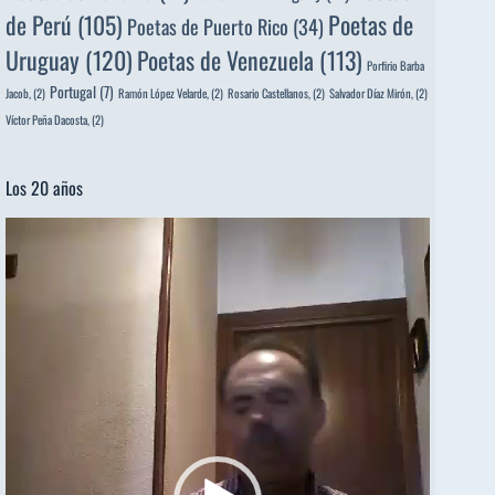
de Perú
(105)
Poetas de
Poetas de Puerto Rico
(34)
Uruguay
(120)
Poetas de Venezuela
(113)
Porfirio Barba
Portugal
(7)
Jacob,
(2)
Ramón López Velarde,
(2)
Rosario Castellanos,
(2)
Salvador Díaz Mirón,
(2)
Víctor Peña Dacosta,
(2)
Los 20 años
Reproductor
de
vídeo