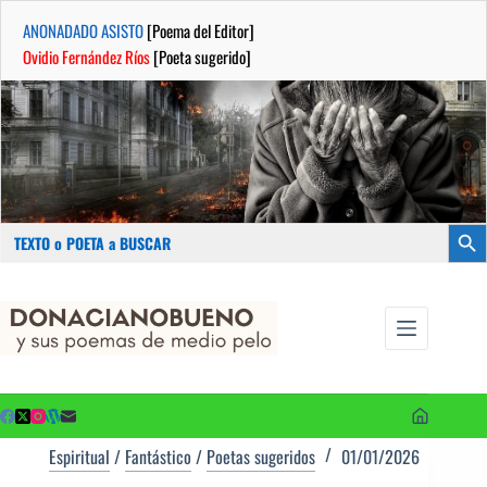
ANONADADO ASISTO
[Poema del Editor]
Ovidio Fernández Ríos
[Poeta sugerido]
Buscar:
Botón
Saltar
...sus
al
poemas de
contenido
medio pelo
y poetas
sugeridos
Espiritual
/
Fantástico
/
Poetas sugeridos
01/01/2026