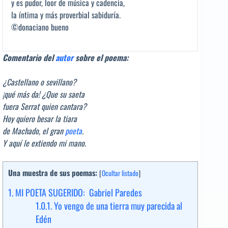
y es pudor, loor de música y cadencia,
la íntima y más proverbial sabiduría.
©donaciano bueno
Comentario del
autor
sobre el poema:
¿Castellano o sevillano?
¡qué más da! ¿Que su saeta
fuera Serrat quien cantara?
Hoy quiero besar la tiara
de Machado, el gran
poeta
.
Y aquí le extiendo mi mano.
Una muestra de sus poemas:
[
Ocultar listado
]
1.
MI POETA SUGERIDO: Gabriel Paredes
1.0.1.
Yo vengo de una tierra muy parecida al
Edén