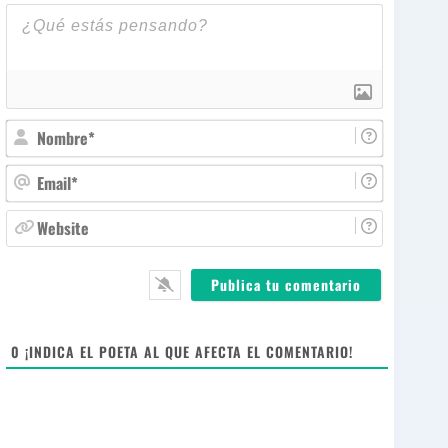
N
o
m
E
b
m
r
a
W
e
i
e
*
l
b
*
s
i
t
e
0
¡INDICA EL POETA AL QUE AFECTA EL COMENTARIO!