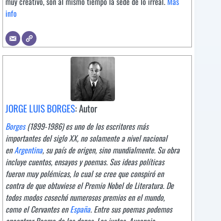
muy creativo, son al mismo tiempo la sede de lo irreal.
Más
info
JORGE LUIS BORGES
: Autor
Borges
(1899-1986) es uno de los escritores más
importantes del siglo XX, no solamente a nivel nacional
en
Argentina
, su país de origen, sino mundialmente. Su obra
incluye cuentos, ensayos y poemas. Sus ideas políticas
fueron muy polémicas, lo cual se cree que conspiró en
contra de que obtuviese el Premio Nobel de Literatura. De
todos modos cosechó numerosos premios en el mundo,
como el Cervantes en
España
. Entre sus poemas podemos