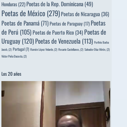
Poetas de la Rep. Dominicana
(49)
Honduras
(22)
Poetas de México
(279)
Poetas de Nicaragua
(36)
Poetas
Poetas de Panamá
(71)
Poetas de Paraguay
(17)
de Perú
(105)
Poetas de
Poetas de Puerto Rico
(34)
Uruguay
(120)
Poetas de Venezuela
(113)
Porfirio Barba
Portugal
(7)
Jacob,
(2)
Ramón López Velarde,
(2)
Rosario Castellanos,
(2)
Salvador Díaz Mirón,
(2)
Víctor Peña Dacosta,
(2)
Los 20 años
Reproductor
de
vídeo