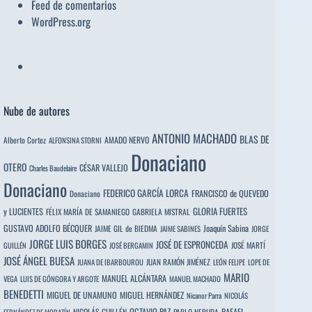
Feed de comentarios
WordPress.org
Nube de autores
ANTONIO MACHADO
BLAS DE
Alberto Cortez
AMADO NERVO
ALFONSINA STORNI
Donaciano
OTERO
CÉSAR VALLEJO
Charles Baudelaire
Donaciano
FEDERICO GARCÍA LORCA
FRANCISCO de QUEVEDO
Donaciano
y LUCIENTES
GLORIA FUERTES
FÉLIX MARÍA DE SAMANIEGO
GABRIELA MISTRAL
GUSTAVO ADOLFO BÉCQUER
Joaquín Sabina
JAIME GIL de BIEDMA
JAIME SABINES
JORGE
JORGE LUIS BORGES
JOSÉ DE ESPRONCEDA
JOSÉ MARTÍ
GUILLÉN
JOSÉ BERGAMIN
JOSÉ ÁNGEL BUESA
JUAN RAMÓN JIMÉNEZ
JUANA DE IBARBOUROU
LEÓN FELIPE
LOPE DE
MARIO
MANUEL ALCÁNTARA
VEGA
LUIS DE GÓNGORA Y ARGOTE
MANUEL MACHADO
BENEDETTI
MIGUEL DE UNAMUNO
MIGUEL HERNÁNDEZ
Nicanor Parra
NICOLÁS
OCTAVIO PAZ
RAFAEL
NICOLÁS GUILLÉN
PABLO NERUDA
FERNÁNDEZ DE MORATÍN