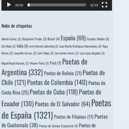
00:00
02:43
Nube de etiquetas
España
(69)
Brasil
(4)
Benjamín Prado,
(3)
Estados Unidos
(3)
Alberto Cortez,
(2)
Italia
(6)
Ida Vitale,
(2)
José Antonio Labordeta
(2)
Juan Benito Rodríguez Manzanares,
(2)
Kepa
Murua,
(2)
Leopoldo de Luis,
(2)
León Felipe,
(2)
Luis Llorèns Torres,
(2)
Luis López Anglada,
(2)
Poetas de
Perú
(7)
Miguel Ángel Asturias,
(2)
Nicanor Parra,
(2)
Argentina
(332)
Poetas de
Poetas de Bolivia
(21)
Poetas de Colombia
(140)
Chile
(121)
Poetas de
Poetas de
Poetas de Cuba
(118)
Costa Rica
(25)
Poetas
Ecuador
(130)
Poetas de El Salvador
(64)
de España
(1321)
Poetas
Poetas de Filipinas
(17)
de Guatemala
(38)
Poetas de
Poetas de Guinea Ecuatorial
(3)