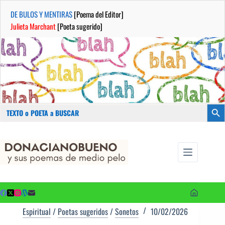
DE BULOS Y MENTIRAS
[Poema del Editor]
Julieta Marchant
[Poeta sugerido]
Buscar:
Botón
Saltar
...sus
al
poemas de
contenido
medio pelo
y poetas
sugeridos
Espiritual
/
Poetas sugeridos
/
Sonetos
10/02/2026