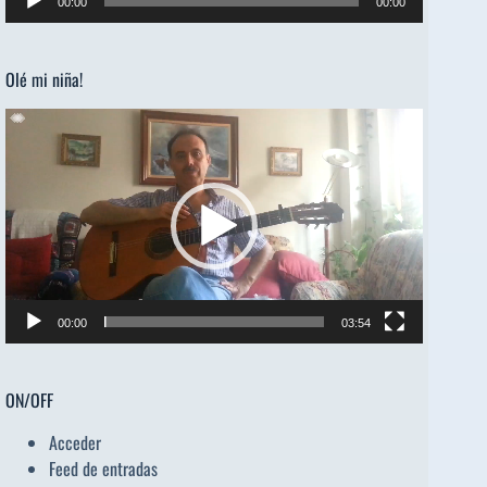
00:00
00:00
de
audio
Olé mi niña!
Reproductor
de
vídeo
00:00
03:54
ON/OFF
Acceder
Feed de entradas