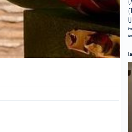
(
(
U
Por
Cas
Lo
Re
d
ví