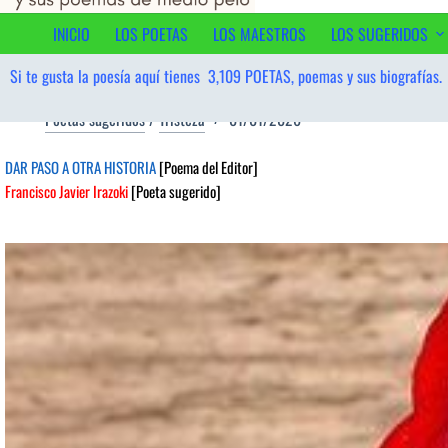
contenido
INICIO
LOS POETAS
LOS MAESTROS
LOS SUGERIDOS
Si te gusta la poesía aquí tienes
3,109
POETAS, poemas y sus biografías.
Poetas sugeridos
/
Tristeza
01/01/2026
DAR PASO A OTRA HISTORIA
[Poema del Editor]
Francisco Javier Irazoki
[Poeta sugerido]