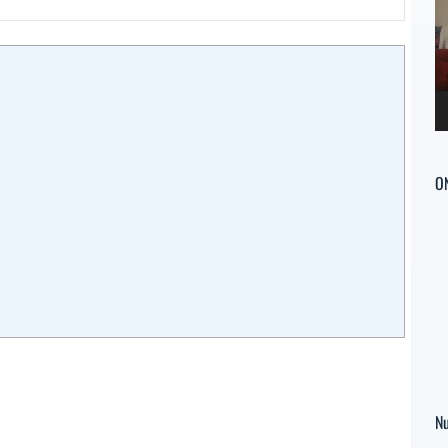
ví
O
Nu