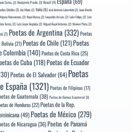
España
(69)
Brasil
(4)
Benjamín Prado,
(3)
erto Cortez,
(2)
Italia
(6)
tados Unidos
(3)
Ida Vitale,
(2)
José Antonio Labordeta
(2)
Juan Benito
ríguez Manzanares,
(2)
Kepa Murua,
(2)
Leopoldo de Luis,
(2)
León Felipe,
(2)
Luis
rèns Torres,
(2)
Luis López Anglada,
(2)
Miguel Ángel Asturias,
(2)
Nicanor Parra,
(2)
Poetas de Argentina
(332)
Poetas
rú
(7)
Poetas
Poetas de Chile
(121)
 Bolivia
(21)
e Colombia
(140)
Poetas de Costa Rica
(25)
Poetas de Ecuador
oetas de Cuba
(118)
Poetas
130)
Poetas de El Salvador
(64)
e España
(1321)
Poetas de Filipinas
(17)
oetas de Guatemala
(38)
Poetas de Guinea Ecuatorial
(3)
Poetas de la Rep.
oetas de Honduras
(22)
Poetas de México
(279)
ominicana
(49)
Poetas de Panamá
oetas de Nicaragua
(36)