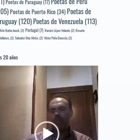
Poetas de Perú
71)
Poetas de Paraguay
(17)
105)
Poetas de
Poetas de Puerto Rico
(34)
ruguay
(120)
Poetas de Venezuela
(113)
Portugal
(7)
firio Barba Jacob,
(2)
Ramón López Velarde,
(2)
Rosario
tellanos,
(2)
Salvador Díaz Mirón,
(2)
Víctor Peña Dacosta,
(2)
s 20 años
productor
e
deo