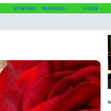
LOS INVITADOS
POETAS/PAISES
EL EDITOR
Ac
Re
d
ví
Nu