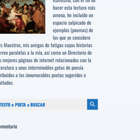
Asimismo, con el fin de
hacer esta lectura más
amena, he incluído un
espacio salpicado de
ejemplos (poemas) de
los que yo considero
s Maestros, mis amigos de fatigas cuyas historias
rren paralelas a la mía, así como un Directorio de
s mejores páginas de internet relacionadas con la
teratura y unas interminables gotas de poesía
ribuidos a los
innumerables poetas sugeridos
e
vitados.
scar:
Botón de búsqueda
omentario