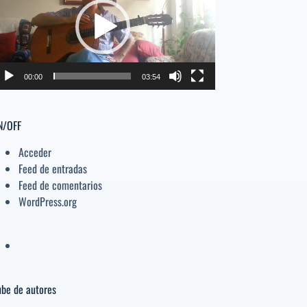
deo
el
volumen.
00:00
03:54
N/OFF
Acceder
Feed de entradas
Feed de comentarios
WordPress.org
be de autores