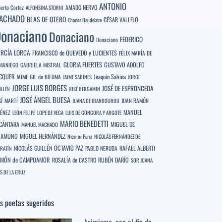
ANTONIO
berto Cortez
AMADO NERVO
ALFONSINA STORNI
ACHADO
BLAS DE OTERO
CÉSAR VALLEJO
Charles Baudelaire
onaciano
Donaciano
FEDERICO
Donaciano
RCÍA LORCA
FRANCISCO de QUEVEDO y LUCIENTES
FÉLIX MARÍA DE
GLORIA FUERTES
GUSTAVO ADOLFO
MANIEGO
GABRIELA MISTRAL
CQUER
Joaquín Sabina
JAIME GIL de BIEDMA
JAIME SABINES
JORGE
JORGE LUIS BORGES
JOSÉ DE ESPRONCEDA
ILLÉN
JOSÉ BERGAMIN
JOSÉ ÁNGEL BUESA
SÉ MARTÍ
JUAN RAMÓN
JUANA DE IBARBOUROU
MANUEL
MÉNEZ
LEÓN FELIPE
LOPE DE VEGA
LUIS DE GÓNGORA Y ARGOTE
MARIO BENEDETTI
CÁNTARA
MIGUEL DE
MANUEL MACHADO
NAMUNO
MIGUEL HERNÁNDEZ
Nicanor Parra
NICOLÁS FERNÁNDEZ DE
OCTAVIO PAZ
RAFAEL ALBERTI
NICOLÁS GUILLÉN
PABLO NERUDA
RATÍN
MÓN de CAMPOAMOR
RUBÉN DARÍO
ROSALÍA de CASTRO
SOR JUANA
S DE LA CRUZ
s poetas sugeridos