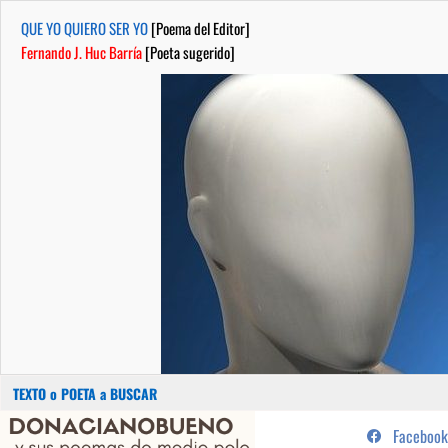
QUE YO QUIERO SER YO
[Poema del Editor]
Fernando J. Huc Barría
[Poeta sugerido]
Buscar:
Saltar
...sus poemas de medio pelo y
Facebook
al