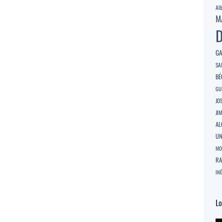
Al
M
D
GA
SA
BÉ
GU
JO
JI
AL
U
MO
RA
INÉ
Lo