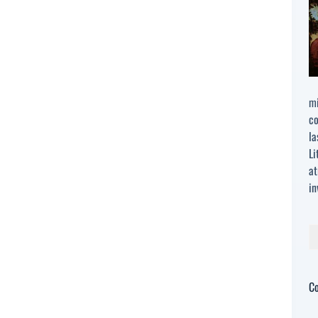
mi
co
la
Li
at
in
Bu
C