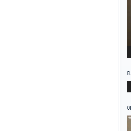
E
Re
d
au
Ol
Re
d