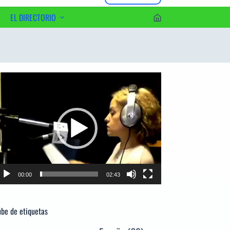
EL DIRECTORIO
erca del Editor
productor
e
deo
00:00
02:43
be de etiquetas