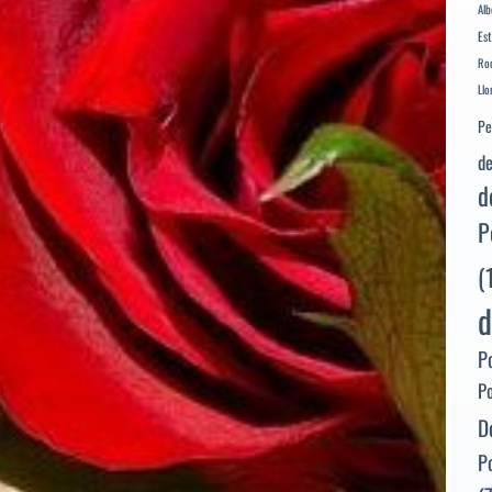
Alb
Es
Rod
Llo
Pe
de
d
P
(
d
P
P
D
P