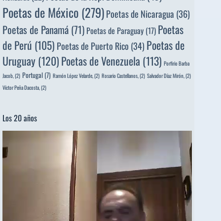
Poetas de México
(279)
Poetas de Nicaragua
(36)
Poetas
Poetas de Panamá
(71)
Poetas de Paraguay
(17)
de Perú
(105)
Poetas de
Poetas de Puerto Rico
(34)
Uruguay
(120)
Poetas de Venezuela
(113)
Porfirio Barba
Portugal
(7)
Jacob,
(2)
Ramón López Velarde,
(2)
Rosario Castellanos,
(2)
Salvador Díaz Mirón,
(2)
Víctor Peña Dacosta,
(2)
Los 20 años
Reproductor
de
vídeo