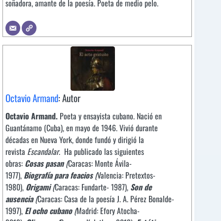
soñadora, amante de la poesía. Poeta de medio pelo.
Octavio Armand
: Autor
Octavio Armand.
Poeta y ensayista cubano. Nació en
Guantánamo (Cuba), en mayo de 1946. Vivió durante
décadas en Nueva York, donde fundó y dirigió la
revista
Escandalar
. Ha publicado las siguientes
obras:
Cosas pasan
(
Caracas: Monte Ávila-
1977),
Biografía para feacios
(
Valencia: Pretextos-
1980),
Origami
(
Caracas: Fundarte- 1987),
Son de
ausencia
(
Caracas: Casa de la poesía J. A. Pérez Bonalde-
1997),
El ocho cubano
(
Madrid: Efory Atocha-