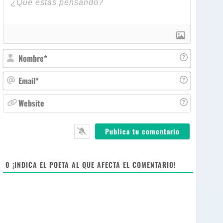
N
o
m
E
b
m
r
a
W
e
i
e
*
l
b
*
s
i
t
e
0
¡INDICA EL POETA AL QUE AFECTA EL COMENTARIO!