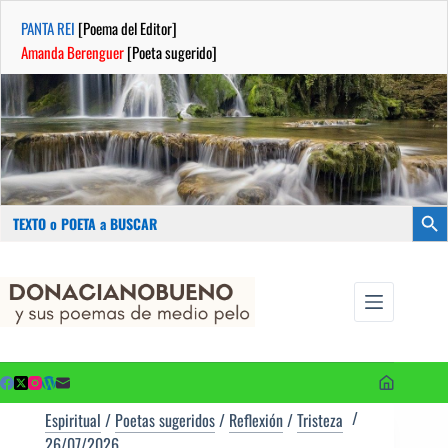
PANTA REI
[Poema del Editor]
Amanda Berenguer
[Poeta sugerido]
Buscar:
Botón
Saltar
...sus
al
poemas de
contenido
medio pelo
y poetas
sugeridos
Espiritual
/
Poetas sugeridos
/
Reflexión
/
Tristeza
26/07/2026