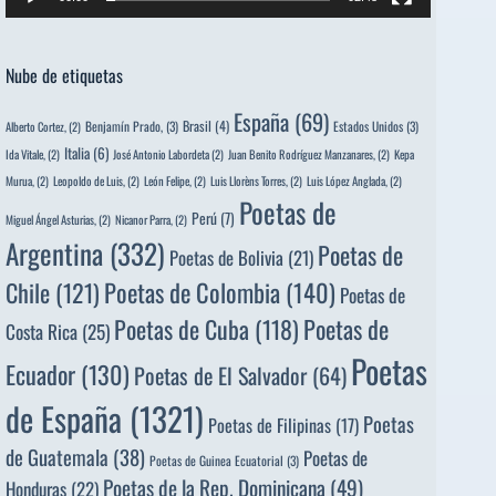
Nube de etiquetas
España
(69)
Brasil
(4)
Benjamín Prado,
(3)
Estados Unidos
(3)
Alberto Cortez,
(2)
Italia
(6)
Ida Vitale,
(2)
José Antonio Labordeta
(2)
Juan Benito Rodríguez Manzanares,
(2)
Kepa
Murua,
(2)
Leopoldo de Luis,
(2)
León Felipe,
(2)
Luis Llorèns Torres,
(2)
Luis López Anglada,
(2)
Poetas de
Perú
(7)
Miguel Ángel Asturias,
(2)
Nicanor Parra,
(2)
Argentina
(332)
Poetas de
Poetas de Bolivia
(21)
Poetas de Colombia
(140)
Chile
(121)
Poetas de
Poetas de
Poetas de Cuba
(118)
Costa Rica
(25)
Poetas
Ecuador
(130)
Poetas de El Salvador
(64)
de España
(1321)
Poetas
Poetas de Filipinas
(17)
de Guatemala
(38)
Poetas de
Poetas de Guinea Ecuatorial
(3)
Poetas de la Rep. Dominicana
(49)
Honduras
(22)