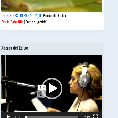
UN NIÑO ES UN RENACUAJO
[Poema del Editor]
Emilio Bobadilla
[Poeta sugerido]
Acerca del Editor
Reproductor
de
vídeo
00:00
02:43