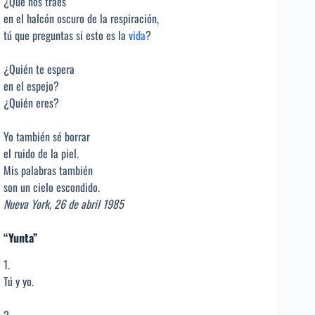
¿Qué nos traes
en el halcón oscuro de la respiración,
tú que preguntas si esto es la
vida
?
¿Quién te espera
en el espejo?
¿Quién eres?
Yo también sé borrar
el ruido de la piel.
Mis palabras también
son un cielo escondido.
Nueva York, 26 de abril 1985
“
Yunta
”
1.
Tú y yo.