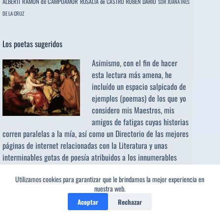
ALBERTI
RAMÓN de CAMPOAMOR
RUBÉN DARÍO
ROSALÍA de CASTRO
SOR JUANA INÉS
DE LA CRUZ
Los poetas sugeridos
Asimismo, con el fin de hacer
esta lectura más amena, he
incluído un espacio salpicado de
ejemplos (poemas) de los que yo
considero mis Maestros, mis
amigos de fatigas cuyas historias
corren paralelas a la mía, así como un Directorio de las mejores
páginas de internet relacionadas con la Literatura y unas
interminables gotas de poesía atribuidos a los
innumerables
poetas sugeridos
e invitados.
Utilizamos cookies para garantizar que le brindamos la mejor experiencia en
nuestra web.
Buscar:
Aceptar
Rechazar
Botón de búsqueda