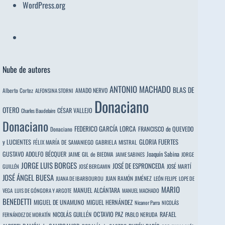
WordPress.org
Nube de autores
ANTONIO MACHADO
BLAS DE
Alberto Cortez
AMADO NERVO
ALFONSINA STORNI
Donaciano
OTERO
CÉSAR VALLEJO
Charles Baudelaire
Donaciano
FEDERICO GARCÍA LORCA
FRANCISCO de QUEVEDO
Donaciano
y LUCIENTES
GLORIA FUERTES
FÉLIX MARÍA DE SAMANIEGO
GABRIELA MISTRAL
GUSTAVO ADOLFO BÉCQUER
Joaquín Sabina
JAIME GIL de BIEDMA
JAIME SABINES
JORGE
JORGE LUIS BORGES
JOSÉ DE ESPRONCEDA
JOSÉ MARTÍ
GUILLÉN
JOSÉ BERGAMIN
JOSÉ ÁNGEL BUESA
JUAN RAMÓN JIMÉNEZ
JUANA DE IBARBOUROU
LEÓN FELIPE
LOPE DE
MARIO
MANUEL ALCÁNTARA
VEGA
LUIS DE GÓNGORA Y ARGOTE
MANUEL MACHADO
BENEDETTI
MIGUEL DE UNAMUNO
MIGUEL HERNÁNDEZ
Nicanor Parra
NICOLÁS
OCTAVIO PAZ
RAFAEL
NICOLÁS GUILLÉN
PABLO NERUDA
FERNÁNDEZ DE MORATÍN