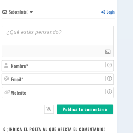
Subscríbete!
Login
N
o
m
E
b
m
r
a
W
e
i
e
*
l
b
*
s
i
t
e
0
¡INDICA EL POETA AL QUE AFECTA EL COMENTARIO!