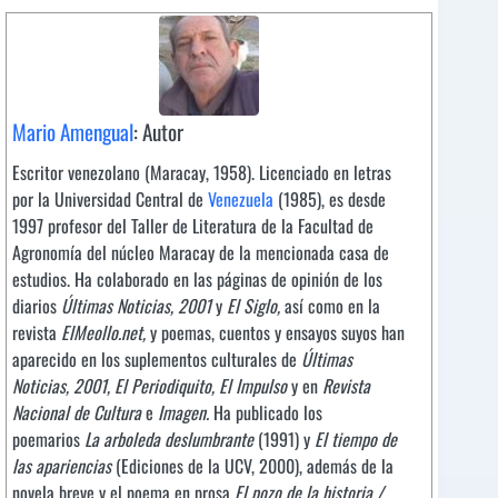
Mario Amengual
: Autor
Escritor venezolano (Maracay, 1958). Licenciado en letras
por la Universidad Central de
Venezuela
(1985), es desde
1997 profesor del Taller de Literatura de la Facultad de
Agronomía del núcleo Maracay de la mencionada casa de
estudios. Ha colaborado en las páginas de opinión de los
diarios
Últimas Noticias, 2001
y
El Siglo,
así como en la
revista
ElMeollo.net,
y poemas, cuentos y ensayos suyos han
aparecido en los suplementos culturales de
Últimas
Noticias, 2001, El Periodiquito, El Impulso
y en
Revista
Nacional de Cultura
e
Imagen.
Ha publicado los
poemarios
La arboleda deslumbrante
(1991) y
El tiempo de
las apariencias
(Ediciones de la UCV, 2000), además de la
novela breve y el poema en prosa
El pozo de la historia /