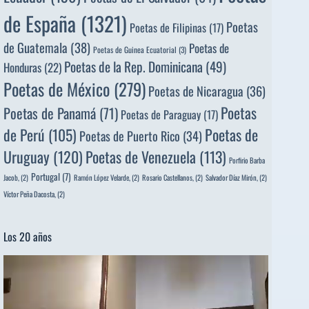
de España
(1321)
Poetas
Poetas de Filipinas
(17)
de Guatemala
(38)
Poetas de
Poetas de Guinea Ecuatorial
(3)
Poetas de la Rep. Dominicana
(49)
Honduras
(22)
Poetas de México
(279)
Poetas de Nicaragua
(36)
Poetas
Poetas de Panamá
(71)
Poetas de Paraguay
(17)
de Perú
(105)
Poetas de
Poetas de Puerto Rico
(34)
Uruguay
(120)
Poetas de Venezuela
(113)
Porfirio Barba
Portugal
(7)
Jacob,
(2)
Ramón López Velarde,
(2)
Rosario Castellanos,
(2)
Salvador Díaz Mirón,
(2)
Víctor Peña Dacosta,
(2)
Los 20 años
Reproductor
de
vídeo