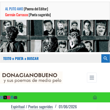
AL PUTO AMO
[Poema del Editor]
Germán Carrasco
[Poeta sugerido]
Buscar:
Botón
Saltar
...sus
al
poemas de
contenido
medio pelo
y poetas
sugeridos
Espiritual
/
Poetas sugeridos
01/06/2026