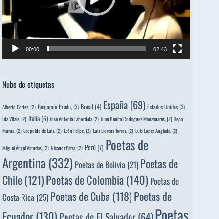
00:00
02:43
Nube de etiquetas
España
(69)
Brasil
(4)
Benjamín Prado,
(3)
Estados Unidos
(3)
Alberto Cortez,
(2)
Italia
(6)
Ida Vitale,
(2)
José Antonio Labordeta
(2)
Juan Benito Rodríguez Manzanares,
(2)
Kepa
Murua,
(2)
Leopoldo de Luis,
(2)
León Felipe,
(2)
Luis Llorèns Torres,
(2)
Luis López Anglada,
(2)
Poetas de
Perú
(7)
Miguel Ángel Asturias,
(2)
Nicanor Parra,
(2)
Argentina
(332)
Poetas de
Poetas de Bolivia
(21)
Poetas de Colombia
(140)
Chile
(121)
Poetas de
Poetas de
Poetas de Cuba
(118)
Costa Rica
(25)
Poetas
Ecuador
(130)
Poetas de El Salvador
(64)