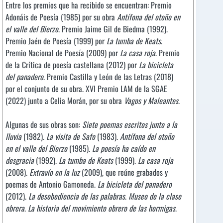
Entre los premios que ha recibido se encuentran: Premio
Adonáis de Poesía (1985) por su obra
Antífona del otoño en
el valle del Bierzo
. Premio Jaime Gil de Biedma (1992).
Premio Jaén de Poesía (1999) por
La tumba de Keats
.
Premio Nacional de Poesía (2009) por
La casa roja
. Premio
de la Crítica de poesía castellana (2012) por
La bicicleta
del panadero
. Premio Castilla y León de las Letras (2018)
por el conjunto de su obra. XVI Premio LAM de la SGAE
(2022) junto a Celia Morán, por su obra
Vagos y Maleantes
.
Algunas de sus obras son:
Siete poemas escritos junto a la
lluvia
(1982).
La visita de Safo
(1983).
Antífona del otoño
en el valle del Bierzo
(1985).
La poesía ha caído en
desgracia
(1992).
La tumba de Keats
(1999).
La casa roja
(2008).
Extravío en la luz
(2009), que reúne grabados y
poemas de Antonio Gamoneda.
La bicicleta del panadero
(2012).
La desobediencia de las palabras
.
Museo de la clase
obrera
.
La historia del movimiento obrero de las hormigas
.