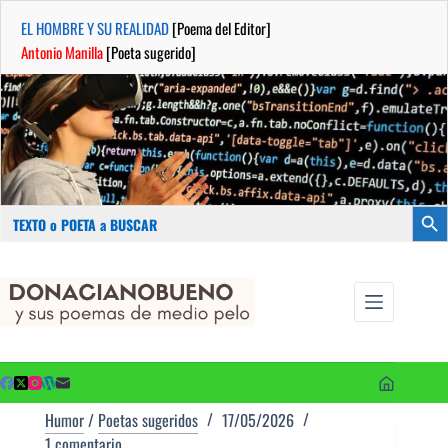
EL HOMBRE Y SU REALIDAD
[Poema del Editor]
Antonio Manilla
[Poeta sugerido]
Buscar:
Botón
Saltar
...sus
al
poemas de
contenido
medio pelo
y poetas
sugeridos
Humor
/
Poetas sugeridos
17/05/2026
1 comentario