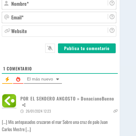
N
o
m
E
b
m
r
a
W
e
i
e
*
l
b
*
s
i
t
e
1
COMENTARIO
El más nuevo
POR EL SENDERO ANGOSTO » DonacianoBueno
26/01/2024 12:23
[…] Mis antepasados cruzaron el mar Sobre una cruz de palo Juan
Carlos Mestre […]