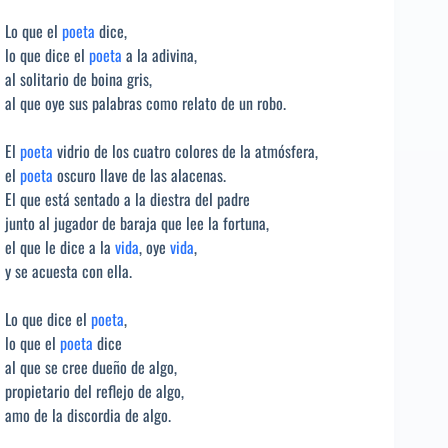
Lo que el
poeta
dice,
lo que dice el
poeta
a la adivina,
al solitario de boina gris,
al que oye sus palabras como relato de un robo.
El
poeta
vidrio de los cuatro colores de la atmósfera,
el
poeta
oscuro llave de las alacenas.
El que está sentado a la diestra del padre
junto al jugador de baraja que lee la fortuna,
el que le dice a la
vida
, oye
vida
,
y se acuesta con ella.
Lo que dice el
poeta
,
lo que el
poeta
dice
al que se cree dueño de algo,
propietario del reflejo de algo,
amo de la discordia de algo.