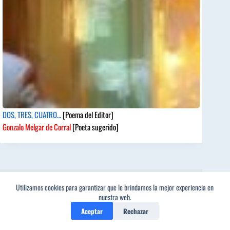
DOS, TRES, CUATRO…
[Poema del Editor]
Gonzalo Melgar de Corral
[Poeta sugerido]
Acerca del Editor
Utilizamos cookies para garantizar que le brindamos la mejor experiencia en
1
Reproductor
nuestra web.
de
Aceptar
Rechazar
vídeo