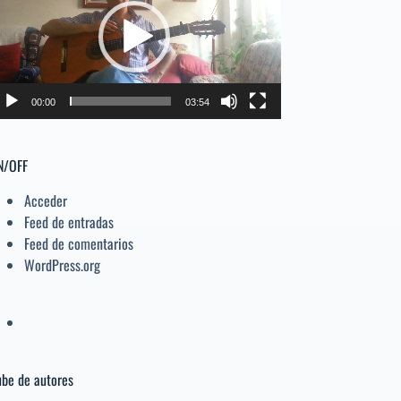
deo
el
volumen.
00:00
03:54
N/OFF
Acceder
Feed de entradas
Feed de comentarios
WordPress.org
be de autores