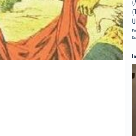
(
(
U
Por
Cas
Lo
Re
d
ví