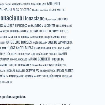
ANTONIO
berto Cortez
AMADO NERVO
ALFONSINA STORNI
ACHADO
BLAS DE OTERO
CÉSAR VALLEJO
Charles Baudelaire
onaciano
Donaciano
FEDERICO
Donaciano
RCÍA LORCA
FRANCISCO de QUEVEDO y LUCIENTES
FÉLIX MARÍA DE
GLORIA FUERTES
GUSTAVO ADOLFO
MANIEGO
GABRIELA MISTRAL
CQUER
Joaquín Sabina
JAIME GIL de BIEDMA
JAIME SABINES
JORGE
JORGE LUIS BORGES
JOSÉ DE ESPRONCEDA
ILLÉN
JOSÉ BERGAMIN
JOSÉ ÁNGEL BUESA
SÉ MARTÍ
JUAN RAMÓN
JUANA DE IBARBOUROU
MANUEL
MÉNEZ
LEÓN FELIPE
LOPE DE VEGA
LUIS DE GÓNGORA Y ARGOTE
MARIO BENEDETTI
CÁNTARA
MIGUEL DE
MANUEL MACHADO
NAMUNO
MIGUEL HERNÁNDEZ
Nicanor Parra
NICOLÁS FERNÁNDEZ DE
OCTAVIO PAZ
RAFAEL ALBERTI
NICOLÁS GUILLÉN
PABLO NERUDA
RATÍN
MÓN de CAMPOAMOR
RUBÉN DARÍO
ROSALÍA de CASTRO
SOR JUANA
S DE LA CRUZ
s poetas sugeridos