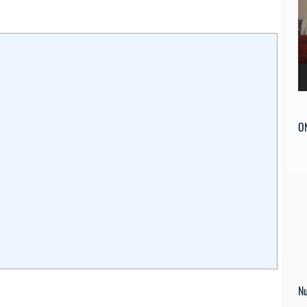
ví
O
Nu