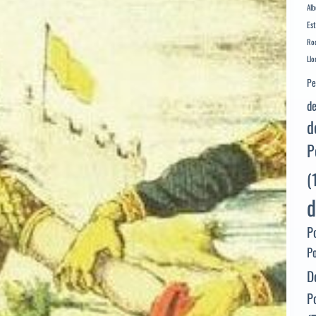
Alb
Es
Rod
Llo
Pe
de
d
P
(
d
P
P
D
P