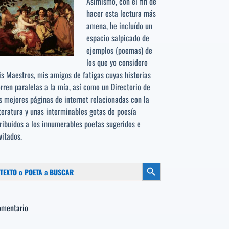
Asimismo, con el fin de
hacer esta lectura más
amena, he incluído un
espacio salpicado de
ejemplos (poemas) de
los que yo considero
s Maestros, mis amigos de fatigas cuyas historias
rren paralelas a la mía, así como un Directorio de
s mejores páginas de internet relacionadas con la
teratura y unas interminables gotas de poesía
ribuidos a los
innumerables poetas sugeridos
e
vitados.
scar:
Botón de búsqueda
omentario