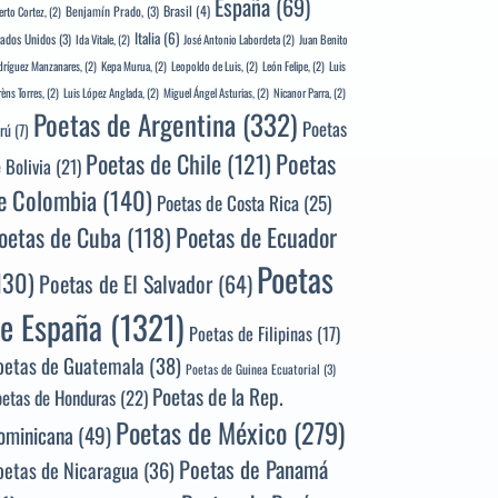
España
(69)
Brasil
(4)
Benjamín Prado,
(3)
erto Cortez,
(2)
Italia
(6)
tados Unidos
(3)
Ida Vitale,
(2)
José Antonio Labordeta
(2)
Juan Benito
ríguez Manzanares,
(2)
Kepa Murua,
(2)
Leopoldo de Luis,
(2)
León Felipe,
(2)
Luis
rèns Torres,
(2)
Luis López Anglada,
(2)
Miguel Ángel Asturias,
(2)
Nicanor Parra,
(2)
Poetas de Argentina
(332)
Poetas
rú
(7)
Poetas
Poetas de Chile
(121)
 Bolivia
(21)
e Colombia
(140)
Poetas de Costa Rica
(25)
Poetas de Ecuador
oetas de Cuba
(118)
Poetas
130)
Poetas de El Salvador
(64)
e España
(1321)
Poetas de Filipinas
(17)
oetas de Guatemala
(38)
Poetas de Guinea Ecuatorial
(3)
Poetas de la Rep.
oetas de Honduras
(22)
Poetas de México
(279)
ominicana
(49)
Poetas de Panamá
oetas de Nicaragua
(36)