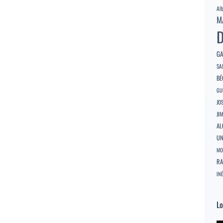
Al
M
D
GA
SA
BÉ
GU
JO
JI
AL
U
MO
RA
INÉ
Lo