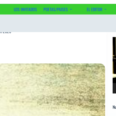
LOS INVITADOS
POETAS/PAISES
EL EDITOR
Ac
1/2026
Re
d
ví
Nu