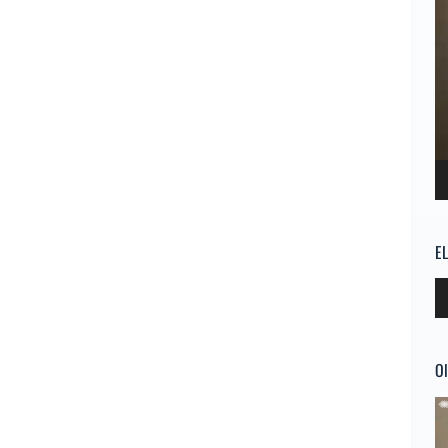
E
Re
d
au
Ol
Re
d