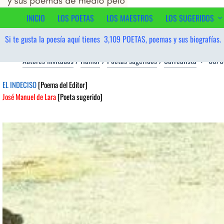
al
contenido
INICIO
LOS POETAS
LOS MAESTROS
LOS SUGERIDOS
Si te gusta la poesía aquí tienes
3,109
POETAS, poemas y sus biografías.
Autores invitados
/
Humor
/
Poetas sugeridos
/
Surrealista
08/0
EL INDECISO
[Poema del Editor]
José Manuel de Lara
[Poeta sugerido]