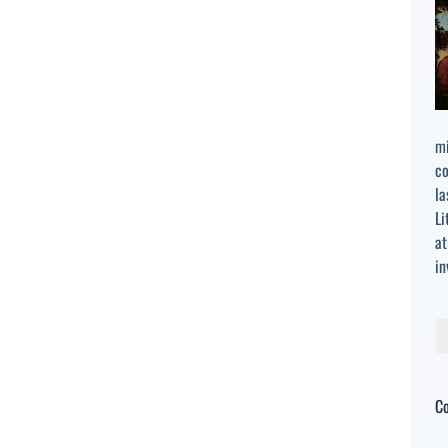
mi
co
la
Li
at
in
Bu
C