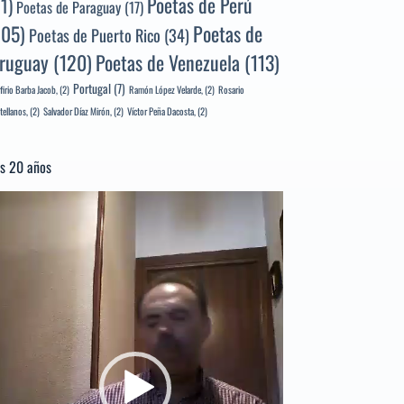
Poetas de Perú
71)
Poetas de Paraguay
(17)
105)
Poetas de
Poetas de Puerto Rico
(34)
ruguay
(120)
Poetas de Venezuela
(113)
Portugal
(7)
firio Barba Jacob,
(2)
Ramón López Velarde,
(2)
Rosario
tellanos,
(2)
Salvador Díaz Mirón,
(2)
Víctor Peña Dacosta,
(2)
s 20 años
productor
e
deo