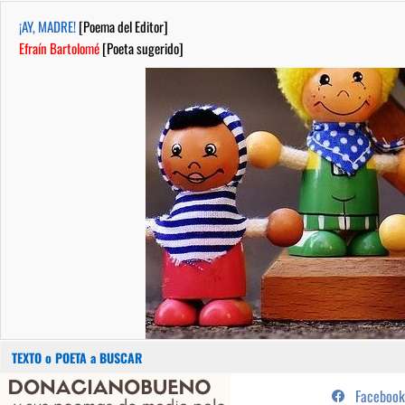
¡AY, MADRE!
[Poema del Editor]
Efraín Bartolomé
[Poeta sugerido]
Buscar:
Saltar
...sus poemas de medio pelo y
Facebook