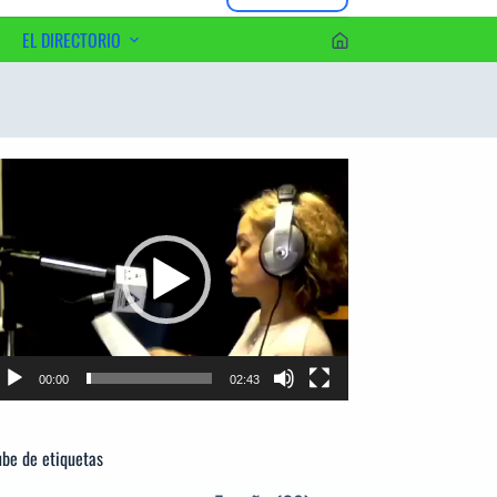
EL DIRECTORIO
erca del Editor
productor
e
deo
00:00
02:43
be de etiquetas