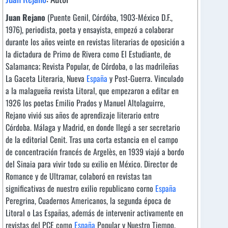
Juan Rejano
(Puente Genil, Córdóba, 1903-México D.F.,
1976), periodista, poeta y ensayista, empezó a colaborar
durante los años veinte en revistas literarias de oposición a
la dictadura de Primo de Rivera como El Estudiante, de
Salamanca; Revista Popular, de Córdoba, o las madrileñas
La Gaceta Literaria, Nueva
España
y Post-Guerra. Vinculado
a la malagueña revista Litoral, que empezaron a editar en
1926 los poetas Emilio Prados y Manuel Altolaguirre,
Rejano vivió sus años de aprendizaje literario entre
Córdoba. Málaga y Madrid, en donde llegó a ser secretario
de la editorial Cenit. Tras una corta estancia en el campo
de concentración francés de Argelès, en 1939 viajó a bordo
del Sinaia para vivir todo su exilio en México. Director de
Romance y de Ultramar, colaboró en revistas tan
significativas de nuestro exilio republicano corno
España
Peregrina, Cuadernos Americanos, la segunda época de
Litoral o Las Españas, además de intervenir activamente en
revistas del PCE como
España
Popular y Nuestro Tiempo.