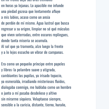
en horas ya lejanas. Lo apacible me infunde
una piedad gozosa que lentamente afluye
a mis labios, acaso como un ansia
de perdón de mí mismo. Agua lustral que busca
regresar a su origen, limpiar no sé qué máculas
que viven soterradas, entre oscuros repliegues,
donde tanta miseria se acumula.
Al sol que ya tramonta, alzo luego la frente
y a lo lejos escucho un vibrar de campanas.
Era como un pequeño príncipe entre papeles
y libros: la pelambre suave y atigrada,
cambiantes las pupilas, ya irisado topacio,
ya esmeralda, irradiando misteriosos fluidos,
dialogaba conmigo, me hablaba como un hombre
o junto a mí pasaba desdeñoso y altivo
sin mirarme siquiera. Voluptuoso siempre,
sensible a la caricia, distante, tierno, huraño,