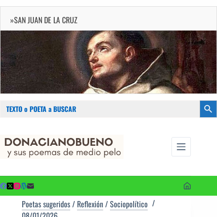
»SAN JUAN DE LA CRUZ
Buscar:
Botón
Saltar
...sus
al
poemas de
contenido
medio pelo
y poetas
sugeridos
Poetas sugeridos
/
Reflexión
/
Sociopolítico
08/01/2026