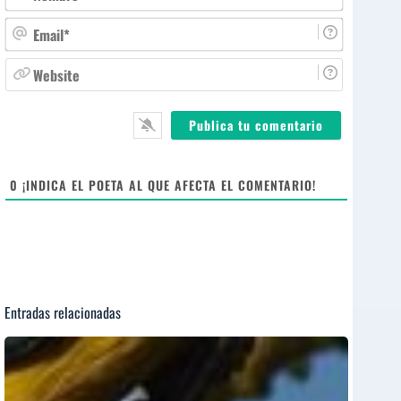
o
m
E
b
m
r
a
W
e
i
e
*
l
b
*
s
i
t
e
0
¡INDICA EL POETA AL QUE AFECTA EL COMENTARIO!
Entradas relacionadas