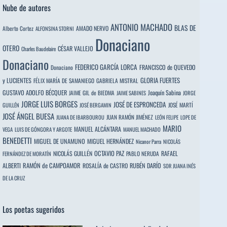
Nube de autores
ANTONIO MACHADO
BLAS DE
Alberto Cortez
AMADO NERVO
ALFONSINA STORNI
Donaciano
OTERO
CÉSAR VALLEJO
Charles Baudelaire
Donaciano
FEDERICO GARCÍA LORCA
FRANCISCO de QUEVEDO
Donaciano
y LUCIENTES
GLORIA FUERTES
FÉLIX MARÍA DE SAMANIEGO
GABRIELA MISTRAL
GUSTAVO ADOLFO BÉCQUER
Joaquín Sabina
JAIME GIL de BIEDMA
JAIME SABINES
JORGE
JORGE LUIS BORGES
JOSÉ DE ESPRONCEDA
JOSÉ MARTÍ
GUILLÉN
JOSÉ BERGAMIN
JOSÉ ÁNGEL BUESA
JUAN RAMÓN JIMÉNEZ
JUANA DE IBARBOUROU
LEÓN FELIPE
LOPE DE
MARIO
MANUEL ALCÁNTARA
VEGA
LUIS DE GÓNGORA Y ARGOTE
MANUEL MACHADO
BENEDETTI
MIGUEL DE UNAMUNO
MIGUEL HERNÁNDEZ
Nicanor Parra
NICOLÁS
OCTAVIO PAZ
RAFAEL
NICOLÁS GUILLÉN
PABLO NERUDA
FERNÁNDEZ DE MORATÍN
ALBERTI
RAMÓN de CAMPOAMOR
RUBÉN DARÍO
ROSALÍA de CASTRO
SOR JUANA INÉS
DE LA CRUZ
Los poetas sugeridos