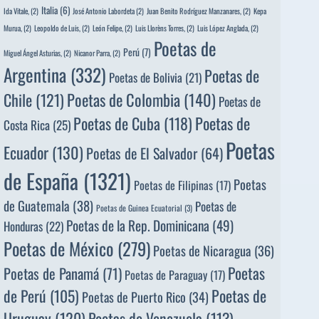
Italia
(6)
Ida Vitale,
(2)
José Antonio Labordeta
(2)
Juan Benito Rodríguez Manzanares,
(2)
Kepa
Murua,
(2)
Leopoldo de Luis,
(2)
León Felipe,
(2)
Luis Llorèns Torres,
(2)
Luis López Anglada,
(2)
Poetas de
Perú
(7)
Miguel Ángel Asturias,
(2)
Nicanor Parra,
(2)
Argentina
(332)
Poetas de
Poetas de Bolivia
(21)
Poetas de Colombia
(140)
Chile
(121)
Poetas de
Poetas de
Poetas de Cuba
(118)
Costa Rica
(25)
Poetas
Ecuador
(130)
Poetas de El Salvador
(64)
de España
(1321)
Poetas
Poetas de Filipinas
(17)
de Guatemala
(38)
Poetas de
Poetas de Guinea Ecuatorial
(3)
Poetas de la Rep. Dominicana
(49)
Honduras
(22)
Poetas de México
(279)
Poetas de Nicaragua
(36)
Poetas
Poetas de Panamá
(71)
Poetas de Paraguay
(17)
de Perú
(105)
Poetas de
Poetas de Puerto Rico
(34)
Uruguay
(120)
Poetas de Venezuela
(113)