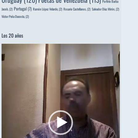
Porfirio Barba
Portugal
(7)
Jacob,
(2)
Ramón López Velarde,
(2)
Rosario Castellanos,
(2)
Salvador Díaz Mirón,
(2)
Víctor Peña Dacosta,
(2)
Los 20 años
Reproductor
de
vídeo