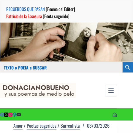
RECUERDOS QUE PASAN
[Poema del Editor]
Patricio de la Escosura
[Poeta sugerido]
Buscar:
Botón
Saltar
...sus
al
poemas de
contenido
medio pelo
y poetas
sugeridos
Amor
/
Poetas sugeridos
/
Surrealista
03/03/2026