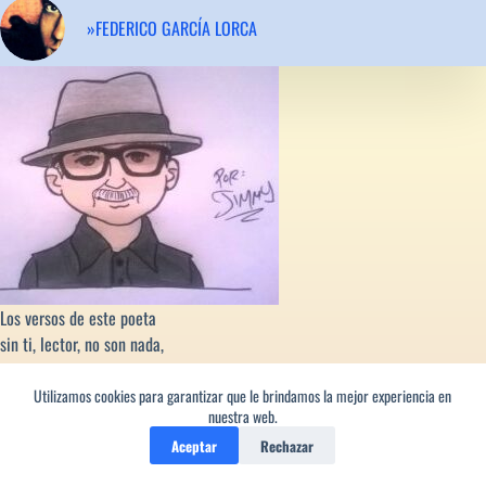
»FEDERICO GARCÍA LORCA
Los versos de este poeta
sin ti, lector, no son nada,
son como el agua encharcada
que se queda mustia y quieta,
Utilizamos cookies para garantizar que le brindamos la mejor experiencia en
nuestra web.
son como una bicicleta
Aceptar
Rechazar
al que le faltan pedales,
lo inútil de unos dedales...