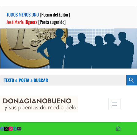
TODOS MENOS UNO
[Poema del Editor]
José María Higuera
[Poeta sugerido]
Buscar:
Botón
Saltar
...sus
al
poemas de
contenido
medio pelo
y poetas
sugeridos