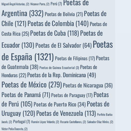
Poetas de
Perú
(7)
Miguel Ángel Asturias,
(2)
Nicanor Parra,
(2)
Argentina
(332)
Poetas de
Poetas de Bolivia
(21)
Poetas de Colombia
(140)
Chile
(121)
Poetas de
Poetas de
Poetas de Cuba
(118)
Costa Rica
(25)
Poetas
Ecuador
(130)
Poetas de El Salvador
(64)
de España
(1321)
Poetas
Poetas de Filipinas
(17)
de Guatemala
(38)
Poetas de
Poetas de Guinea Ecuatorial
(3)
Poetas de la Rep. Dominicana
(49)
Honduras
(22)
Poetas de México
(279)
Poetas de Nicaragua
(36)
Poetas
Poetas de Panamá
(71)
Poetas de Paraguay
(17)
de Perú
(105)
Poetas de
Poetas de Puerto Rico
(34)
Uruguay
(120)
Poetas de Venezuela
(113)
Porfirio Barba
Portugal
(7)
Jacob,
(2)
Ramón López Velarde,
(2)
Rosario Castellanos,
(2)
Salvador Díaz Mirón,
(2)
Víctor Peña Dacosta,
(2)