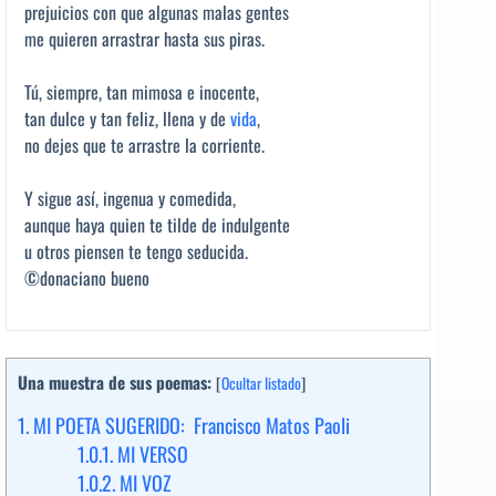
prejuicios con que algunas malas gentes
me quieren arrastrar hasta sus piras.
Tú, siempre, tan mimosa e inocente,
tan dulce y tan feliz, llena y de
vida
,
no dejes que te arrastre la corriente.
Y sigue así, ingenua y comedida,
aunque haya quien te tilde de indulgente
u otros piensen te tengo seducida.
©donaciano bueno
Una muestra de sus poemas:
[
Ocultar listado
]
1.
MI POETA SUGERIDO: Francisco Matos Paoli
1.0.1.
MI VERSO
1.0.2.
MI VOZ