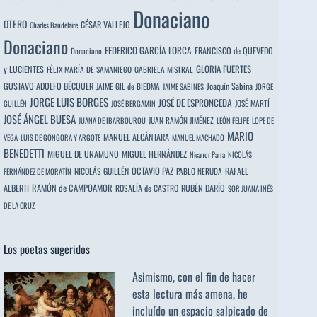
Donaciano
OTERO
CÉSAR VALLEJO
Charles Baudelaire
Donaciano
FEDERICO GARCÍA LORCA
FRANCISCO de QUEVEDO
Donaciano
y LUCIENTES
GLORIA FUERTES
FÉLIX MARÍA DE SAMANIEGO
GABRIELA MISTRAL
GUSTAVO ADOLFO BÉCQUER
Joaquín Sabina
JAIME GIL de BIEDMA
JAIME SABINES
JORGE
JORGE LUIS BORGES
JOSÉ DE ESPRONCEDA
JOSÉ MARTÍ
GUILLÉN
JOSÉ BERGAMIN
JOSÉ ÁNGEL BUESA
JUAN RAMÓN JIMÉNEZ
JUANA DE IBARBOUROU
LEÓN FELIPE
LOPE DE
MARIO
MANUEL ALCÁNTARA
VEGA
LUIS DE GÓNGORA Y ARGOTE
MANUEL MACHADO
BENEDETTI
MIGUEL DE UNAMUNO
MIGUEL HERNÁNDEZ
Nicanor Parra
NICOLÁS
OCTAVIO PAZ
RAFAEL
NICOLÁS GUILLÉN
PABLO NERUDA
FERNÁNDEZ DE MORATÍN
ALBERTI
RAMÓN de CAMPOAMOR
RUBÉN DARÍO
ROSALÍA de CASTRO
SOR JUANA INÉS
DE LA CRUZ
Los poetas sugeridos
Asimismo, con el fin de hacer
esta lectura más amena, he
incluído un espacio salpicado de