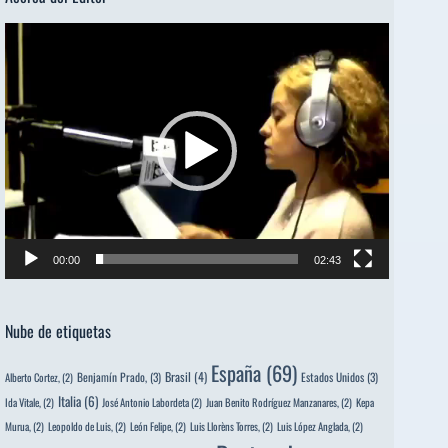
Reproductor
de
vídeo
00:00
02:43
Nube de etiquetas
España
(69)
Brasil
(4)
Benjamín Prado,
(3)
Estados Unidos
(3)
Alberto Cortez,
(2)
Italia
(6)
Ida Vitale,
(2)
José Antonio Labordeta
(2)
Juan Benito Rodríguez Manzanares,
(2)
Kepa
Murua,
(2)
Leopoldo de Luis,
(2)
León Felipe,
(2)
Luis Llorèns Torres,
(2)
Luis López Anglada,
(2)