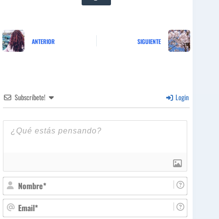
ANTERIOR
SIGUIENTE
Subscríbete!
Login
N
o
m
E
b
m