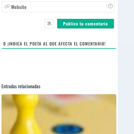
r
a
W
e
i
e
*
l
b
*
s
i
t
e
0
¡INDICA EL POETA AL QUE AFECTA EL COMENTARIO!
Entradas relacionadas