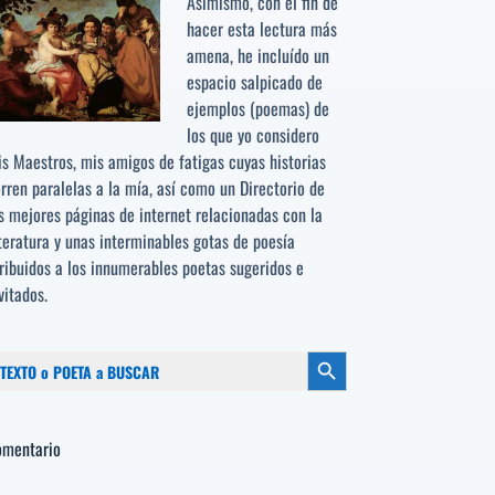
Asimismo, con el fin de
hacer esta lectura más
amena, he incluído un
espacio salpicado de
ejemplos (poemas) de
los que yo considero
s Maestros, mis amigos de fatigas cuyas historias
rren paralelas a la mía, así como un Directorio de
s mejores páginas de internet relacionadas con la
teratura y unas interminables gotas de poesía
ribuidos a los
innumerables poetas sugeridos
e
vitados.
scar:
Botón de búsqueda
omentario