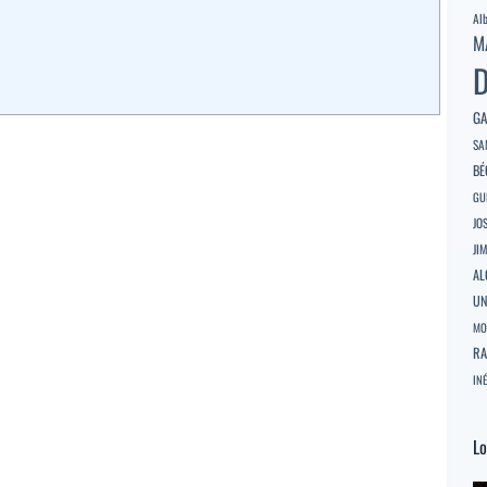
Al
M
D
GA
SA
BÉ
GU
JO
JI
AL
U
MO
RA
INÉ
Lo