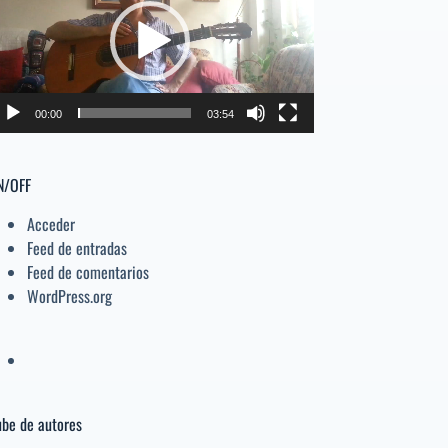
deo
el
volumen.
00:00
03:54
N/OFF
Acceder
Feed de entradas
Feed de comentarios
WordPress.org
be de autores