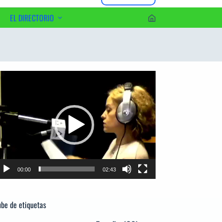
EL DIRECTORIO
erca del Editor
productor
e
deo
00:00
02:43
be de etiquetas