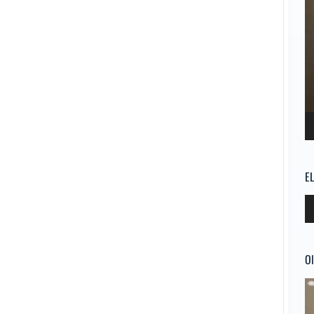
E
Re
d
au
Ol
Re
d