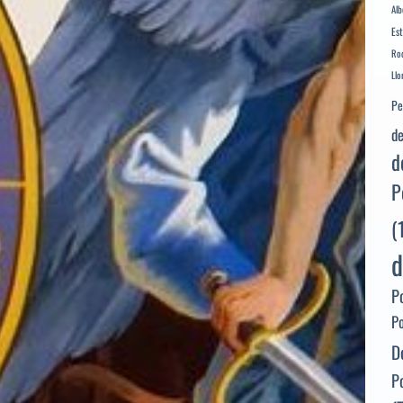
Alb
Es
Rod
Llo
Pe
de
d
P
(
d
P
P
D
P