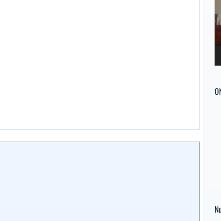
ví
O
Nu