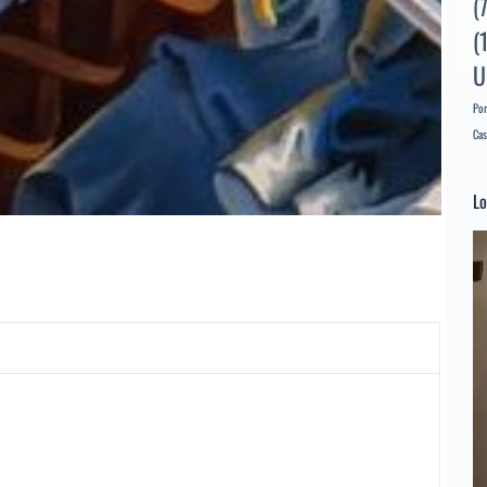
(
(
U
Por
Cas
Lo
Re
d
ví