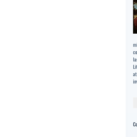
mi
co
la
Li
at
in
Bu
C