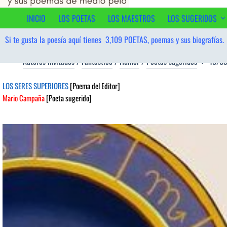
al
contenido
INICIO
LOS POETAS
LOS MAESTROS
LOS SUGERIDOS
Si te gusta la poesía aquí tienes
3,109
POETAS, poemas y sus biografías.
Autores invitados
/
Fantástico
/
Humor
/
Poetas sugeridos
18/0
LOS SERES SUPERIORES
[Poema del Editor]
Mario Campaña
[Poeta sugerido]