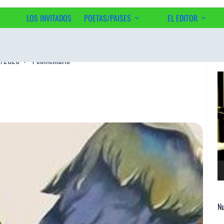
LOS INVITADOS
POETAS/PAISES
EL EDITOR
Ac
5/2026
1 comentario
Re
d
ví
Nu