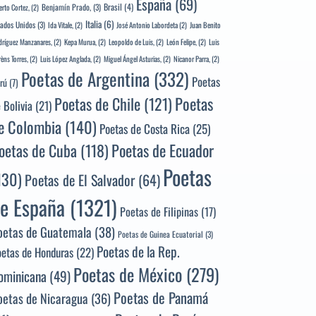
España
(69)
Brasil
(4)
Benjamín Prado,
(3)
erto Cortez,
(2)
Italia
(6)
tados Unidos
(3)
Ida Vitale,
(2)
José Antonio Labordeta
(2)
Juan Benito
ríguez Manzanares,
(2)
Kepa Murua,
(2)
Leopoldo de Luis,
(2)
León Felipe,
(2)
Luis
rèns Torres,
(2)
Luis López Anglada,
(2)
Miguel Ángel Asturias,
(2)
Nicanor Parra,
(2)
Poetas de Argentina
(332)
Poetas
rú
(7)
Poetas
Poetas de Chile
(121)
 Bolivia
(21)
e Colombia
(140)
Poetas de Costa Rica
(25)
Poetas de Ecuador
oetas de Cuba
(118)
Poetas
130)
Poetas de El Salvador
(64)
e España
(1321)
Poetas de Filipinas
(17)
oetas de Guatemala
(38)
Poetas de Guinea Ecuatorial
(3)
Poetas de la Rep.
oetas de Honduras
(22)
Poetas de México
(279)
ominicana
(49)
Poetas de Panamá
oetas de Nicaragua
(36)