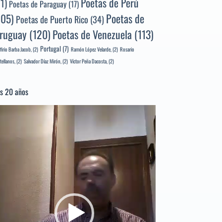
Poetas de Perú
71)
Poetas de Paraguay
(17)
105)
Poetas de
Poetas de Puerto Rico
(34)
ruguay
(120)
Poetas de Venezuela
(113)
Portugal
(7)
firio Barba Jacob,
(2)
Ramón López Velarde,
(2)
Rosario
tellanos,
(2)
Salvador Díaz Mirón,
(2)
Víctor Peña Dacosta,
(2)
s 20 años
productor
e
deo