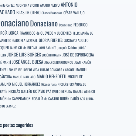
ANTONIO
berto Cortez
AMADO NERVO
ALFONSINA STORNI
ACHADO
BLAS DE OTERO
CÉSAR VALLEJO
Charles Baudelaire
onaciano
Donaciano
FEDERICO
Donaciano
RCÍA LORCA
FRANCISCO de QUEVEDO y LUCIENTES
FÉLIX MARÍA DE
GLORIA FUERTES
GUSTAVO ADOLFO
MANIEGO
GABRIELA MISTRAL
CQUER
Joaquín Sabina
JAIME GIL de BIEDMA
JAIME SABINES
JORGE
JORGE LUIS BORGES
JOSÉ DE ESPRONCEDA
ILLÉN
JOSÉ BERGAMIN
JOSÉ ÁNGEL BUESA
SÉ MARTÍ
JUAN RAMÓN
JUANA DE IBARBOUROU
MANUEL
MÉNEZ
LEÓN FELIPE
LOPE DE VEGA
LUIS DE GÓNGORA Y ARGOTE
MARIO BENEDETTI
CÁNTARA
MIGUEL DE
MANUEL MACHADO
NAMUNO
MIGUEL HERNÁNDEZ
Nicanor Parra
NICOLÁS FERNÁNDEZ DE
OCTAVIO PAZ
RAFAEL ALBERTI
NICOLÁS GUILLÉN
PABLO NERUDA
RATÍN
MÓN de CAMPOAMOR
RUBÉN DARÍO
ROSALÍA de CASTRO
SOR JUANA
S DE LA CRUZ
s poetas sugeridos