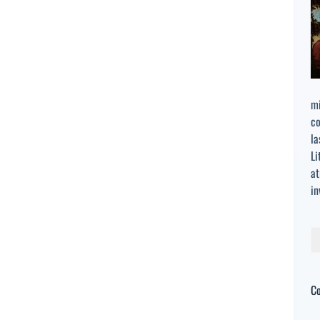
mi
co
la
Li
at
in
Bu
C