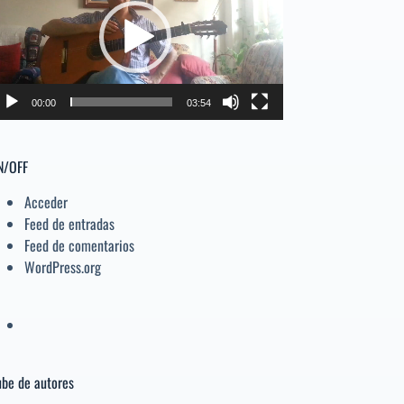
deo
el
volumen.
00:00
03:54
N/OFF
Acceder
Feed de entradas
Feed de comentarios
WordPress.org
be de autores