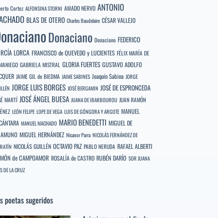
ANTONIO
berto Cortez
AMADO NERVO
ALFONSINA STORNI
ACHADO
BLAS DE OTERO
CÉSAR VALLEJO
Charles Baudelaire
onaciano
Donaciano
FEDERICO
Donaciano
RCÍA LORCA
FRANCISCO de QUEVEDO y LUCIENTES
FÉLIX MARÍA DE
GLORIA FUERTES
GUSTAVO ADOLFO
MANIEGO
GABRIELA MISTRAL
CQUER
Joaquín Sabina
JAIME GIL de BIEDMA
JAIME SABINES
JORGE
JORGE LUIS BORGES
JOSÉ DE ESPRONCEDA
ILLÉN
JOSÉ BERGAMIN
JOSÉ ÁNGEL BUESA
SÉ MARTÍ
JUAN RAMÓN
JUANA DE IBARBOUROU
MANUEL
MÉNEZ
LEÓN FELIPE
LOPE DE VEGA
LUIS DE GÓNGORA Y ARGOTE
MARIO BENEDETTI
CÁNTARA
MIGUEL DE
MANUEL MACHADO
NAMUNO
MIGUEL HERNÁNDEZ
Nicanor Parra
NICOLÁS FERNÁNDEZ DE
OCTAVIO PAZ
RAFAEL ALBERTI
NICOLÁS GUILLÉN
PABLO NERUDA
RATÍN
MÓN de CAMPOAMOR
RUBÉN DARÍO
ROSALÍA de CASTRO
SOR JUANA
S DE LA CRUZ
s poetas sugeridos