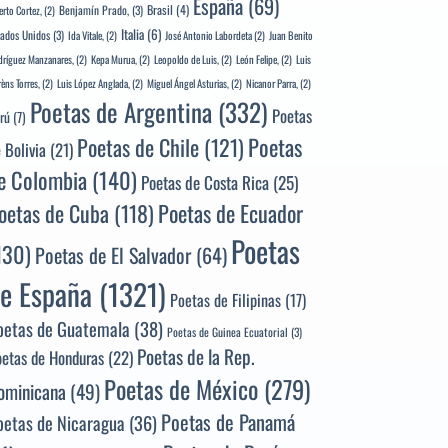
España
(69)
Brasil
(4)
Benjamín Prado,
(3)
erto Cortez,
(2)
Italia
(6)
tados Unidos
(3)
Ida Vitale,
(2)
José Antonio Labordeta
(2)
Juan Benito
ríguez Manzanares,
(2)
Kepa Murua,
(2)
Leopoldo de Luis,
(2)
León Felipe,
(2)
Luis
rèns Torres,
(2)
Luis López Anglada,
(2)
Miguel Ángel Asturias,
(2)
Nicanor Parra,
(2)
Poetas de Argentina
(332)
Poetas
rú
(7)
Poetas
Poetas de Chile
(121)
 Bolivia
(21)
e Colombia
(140)
Poetas de Costa Rica
(25)
Poetas de Ecuador
oetas de Cuba
(118)
Poetas
130)
Poetas de El Salvador
(64)
e España
(1321)
Poetas de Filipinas
(17)
oetas de Guatemala
(38)
Poetas de Guinea Ecuatorial
(3)
Poetas de la Rep.
oetas de Honduras
(22)
Poetas de México
(279)
ominicana
(49)
Poetas de Panamá
oetas de Nicaragua
(36)