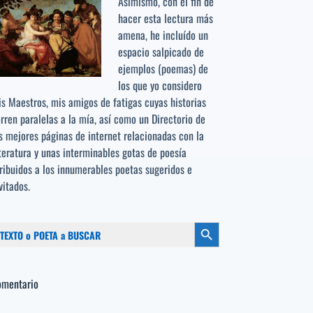
Asimismo, con el fin de
hacer esta lectura más
amena, he incluído un
espacio salpicado de
ejemplos (poemas) de
los que yo considero
s Maestros, mis amigos de fatigas cuyas historias
rren paralelas a la mía, así como un Directorio de
s mejores páginas de internet relacionadas con la
teratura y unas interminables gotas de poesía
ribuidos a los
innumerables poetas sugeridos
e
vitados.
scar:
Botón de búsqueda
omentario