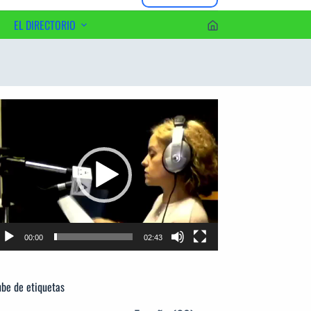
EL DIRECTORIO
erca del Editor
productor
e
deo
00:00
02:43
be de etiquetas