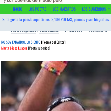
al
contenido
INICIO
LOS POETAS
LOS MAESTROS
LOS SUGERIDOS
Si te gusta la poesía aquí tienes
3,109
POETAS, poemas y sus biografías.
Poetas sugeridos
/
Sociopolítico
11/06/2026
1 comentario
NO SOY FANÁTICO, LO SIENTO
[Poema del Editor]
Marta López Luaces
[Poeta sugerido]