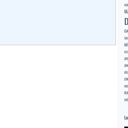
Al
M
D
GA
SA
BÉ
GU
JO
JI
AL
U
MO
RA
INÉ
Lo