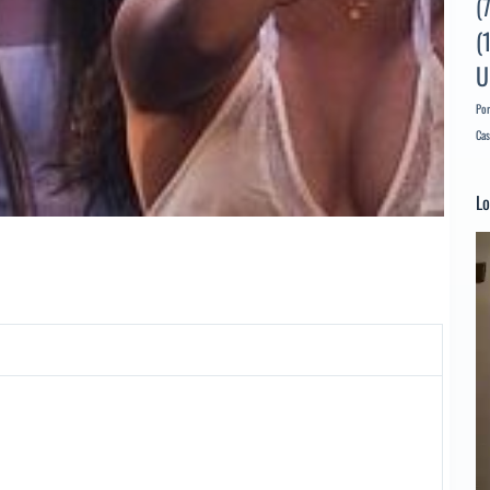
(
(
U
Por
Cas
Lo
Re
d
ví