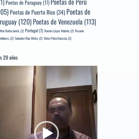
Poetas de Perú
71)
Poetas de Paraguay
(17)
105)
Poetas de
Poetas de Puerto Rico
(34)
ruguay
(120)
Poetas de Venezuela
(113)
Portugal
(7)
firio Barba Jacob,
(2)
Ramón López Velarde,
(2)
Rosario
tellanos,
(2)
Salvador Díaz Mirón,
(2)
Víctor Peña Dacosta,
(2)
s 20 años
productor
e
deo