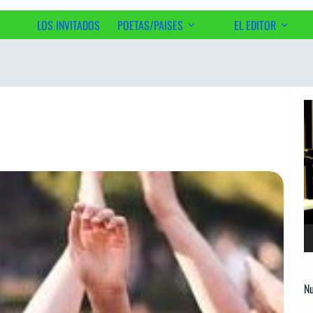
LOS INVITADOS
POETAS/PAISES
EL EDITOR
Ac
Re
d
ví
Nu