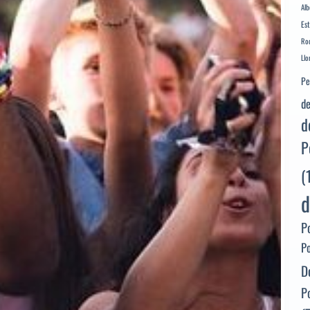
Alb
Es
Rod
Llo
Pe
de
d
P
(
d
P
P
D
P