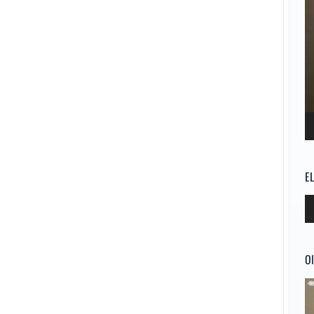
E
Re
d
au
Ol
Re
d