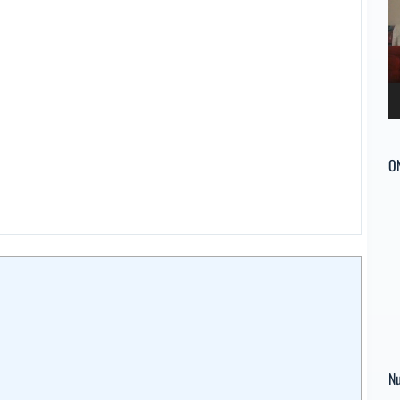
ví
O
Nu