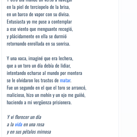
en la piel de terciopelo de la brisa,
en un barco de vapor con su divisa.
Entusiasta yo me puse a contemplar
a ese viento que menguante recogió,
y plácidamente en ella se durmió
retornando enrollada en su sonrisa.
Y una vaca, imaginé que era lechera,
que a un toro un día debía de lidiar,
intentando echarse al mundo por montera
se le olvidaron los trastos de
matar
.
Fue un segundo en el que el toro se arrancó,
malicioso, hizo un mohín y un ojo me guiñó,
haciendo a mi vergüenza prisionera.
Y vi florecer un día
a la
vida
en una rosa
y en sus pétalos mimosa