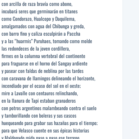
con arcilla de raza bravía como abono,
incubará seres que germinarán en titanes
como Condorazo, Hualcopo y Daquilema,
amalgamados con agua del Chibunga y greda,
con barro fino y caliza esculpirán a Paccha
y a las “huarmis” Puruhaes, tomando como molde
las redondeces de la joven cordillera,
firmes en la columna vertebral del continente
para fraguarse en el horno del Sangay ardiente
y pasear con faldas de neblina por las tardes
con caravana de llamingos delineando el horizonte,
incendiado por el ocaso del sol en el oeste;
mire a Lavalle con centauros relinchando,
en la llanura de Tapi estaban granaderos
con potros argentinos malambeando contra el suelo
y tamborillando con boleras y sus cascos
huequeando para grabar sus hazañas para el tiempo;
para que Velasco cuente en sus épicas historias
y Maldonado mida paso a paso ese terreno,