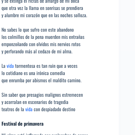
y se extinga el rictus de amargo de mi boca
que otra vez la llama en sonrisas se prendiera
y alumbre mi corazón que en las noches solloza.
No sabes lo que sufro con este abandono
los colmillos de la pena muerden mis entrañas
emponzoñando con olvidos mis nervios rotos
y perforando más al cedazo de mi alma.
La
vida
tormentosa es tan ruin que a veces
lo cotidiano es una irónica comedia
que enrumba por abismos el maldito camino.
Sin saber que presagios malignos estremecen
y acorralan en escenarios de tragedia
teatros de la
vida
con despiadado destino
Festival de primavera