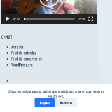
00:00
03:54
ON/OFF
Acceder
Feed de entradas
Feed de comentarios
WordPress.org
Utilizamos cookies para garantizar que le brindamos la mejor experiencia en
nuestra web.
Nube de autores
Aceptar
Rechazar
ANTONIO MACHADO
BLAS DE
Alberto Cortez
AMADO NERVO
ALFONSINA STORNI