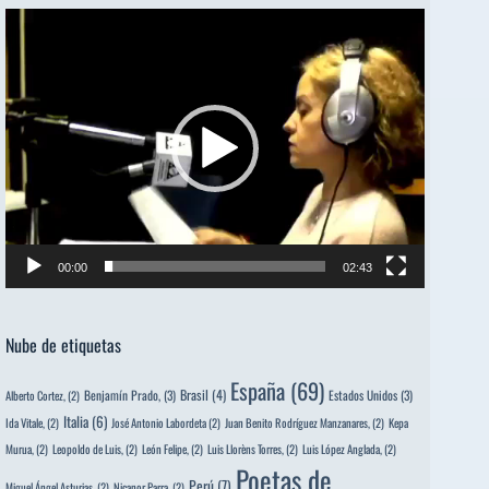
Reproductor
de
vídeo
00:00
02:43
Nube de etiquetas
España
(69)
Brasil
(4)
Benjamín Prado,
(3)
Estados Unidos
(3)
Alberto Cortez,
(2)
Italia
(6)
Ida Vitale,
(2)
José Antonio Labordeta
(2)
Juan Benito Rodríguez Manzanares,
(2)
Kepa
Murua,
(2)
Leopoldo de Luis,
(2)
León Felipe,
(2)
Luis Llorèns Torres,
(2)
Luis López Anglada,
(2)
Poetas de
Perú
(7)
Miguel Ángel Asturias,
(2)
Nicanor Parra,
(2)