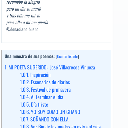
rezumaba la alegría
pero un día se murió
y tras ella me fuí yo
pues ella a mi me quería
.
©donaciano bueno
Una muestra de sus poemas:
[
Ocultar listado
]
1.
MI POETA SUGERIDO: José Villacreces Vinueza
1.0.1.
Inspiración
1.0.2.
Escenarios de diarios
1.0.3.
Festival de primavera
1.0.4.
Al terminar el día
1.0.5.
Día triste
1.0.6.
YO SOY COMO UN GITANO
1.0.7.
SOÑANDO CON ELLA
1.0.8.
Ver Bio de los poetas en esta entrada