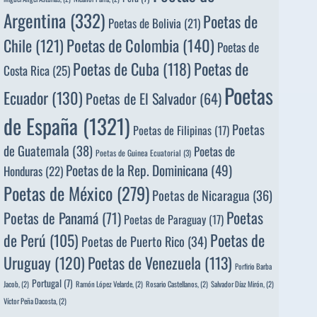
Argentina
(332)
Poetas de
Poetas de Bolivia
(21)
Poetas de Colombia
(140)
Chile
(121)
Poetas de
Poetas de
Poetas de Cuba
(118)
Costa Rica
(25)
Poetas
Ecuador
(130)
Poetas de El Salvador
(64)
de España
(1321)
Poetas
Poetas de Filipinas
(17)
de Guatemala
(38)
Poetas de
Poetas de Guinea Ecuatorial
(3)
Poetas de la Rep. Dominicana
(49)
Honduras
(22)
Poetas de México
(279)
Poetas de Nicaragua
(36)
Poetas
Poetas de Panamá
(71)
Poetas de Paraguay
(17)
de Perú
(105)
Poetas de
Poetas de Puerto Rico
(34)
Uruguay
(120)
Poetas de Venezuela
(113)
Porfirio Barba
Portugal
(7)
Jacob,
(2)
Ramón López Velarde,
(2)
Rosario Castellanos,
(2)
Salvador Díaz Mirón,
(2)
Víctor Peña Dacosta,
(2)