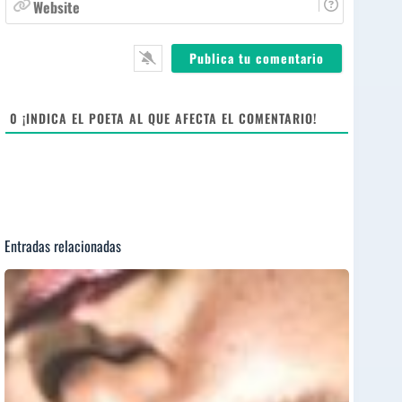
e
i
e
*
l
b
*
s
i
t
e
0
¡INDICA EL POETA AL QUE AFECTA EL COMENTARIO!
Entradas relacionadas