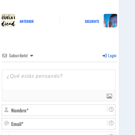
ANTERIOR
SIGUIENTE
Subscríbete!
Login
N
o
m
E
b
m
r
a
W