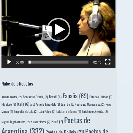
de
vídeo
00:00
02:43
Nube de etiquetas
España
(69)
Brasil
(4)
Benjamín Prado,
(3)
Estados Unidos
(3)
Alberto Cortez,
(2)
Italia
(6)
Ida Vitale,
(2)
José Antonio Labordeta
(2)
Juan Benito Rodríguez Manzanares,
(2)
Kepa
Murua,
(2)
Leopoldo de Luis,
(2)
León Felipe,
(2)
Luis Llorèns Torres,
(2)
Luis López Anglada,
(2)
Poetas de
Perú
(7)
Miguel Ángel Asturias,
(2)
Nicanor Parra,
(2)
Argentina
(332)
Poetas de
Poetas de Bolivia
(21)