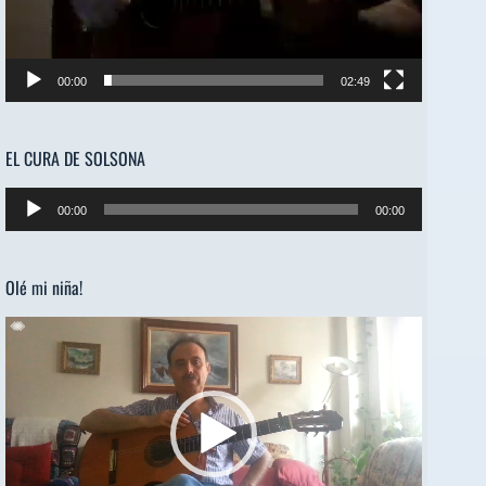
00:00
02:49
EL CURA DE SOLSONA
Reproductor
00:00
00:00
de
audio
Olé mi niña!
Reproductor
de
vídeo