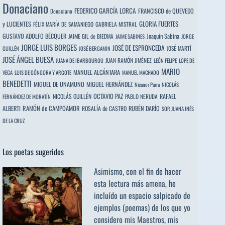
Donaciano
FEDERICO GARCÍA LORCA
FRANCISCO de QUEVEDO
Donaciano
y LUCIENTES
GLORIA FUERTES
FÉLIX MARÍA DE SAMANIEGO
GABRIELA MISTRAL
GUSTAVO ADOLFO BÉCQUER
Joaquín Sabina
JAIME GIL de BIEDMA
JAIME SABINES
JORGE
JORGE LUIS BORGES
JOSÉ DE ESPRONCEDA
JOSÉ MARTÍ
GUILLÉN
JOSÉ BERGAMIN
JOSÉ ÁNGEL BUESA
JUAN RAMÓN JIMÉNEZ
JUANA DE IBARBOUROU
LEÓN FELIPE
LOPE DE
MARIO
MANUEL ALCÁNTARA
VEGA
LUIS DE GÓNGORA Y ARGOTE
MANUEL MACHADO
BENEDETTI
MIGUEL DE UNAMUNO
MIGUEL HERNÁNDEZ
Nicanor Parra
NICOLÁS
OCTAVIO PAZ
RAFAEL
NICOLÁS GUILLÉN
PABLO NERUDA
FERNÁNDEZ DE MORATÍN
ALBERTI
RAMÓN de CAMPOAMOR
RUBÉN DARÍO
ROSALÍA de CASTRO
SOR JUANA INÉS
DE LA CRUZ
Los poetas sugeridos
Asimismo, con el fin de hacer
esta lectura más amena, he
incluído un espacio salpicado de
ejemplos (poemas) de los que yo
considero mis Maestros, mis