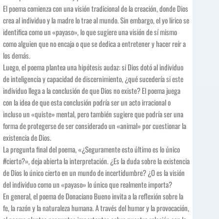
El poema comienza con una visión tradicional de la creación, donde Dios
crea al individuo y la madre lo trae al mundo. Sin embargo, el yo lírico se
identifica como un «payaso», lo que sugiere una visión de sí mismo
como alguien que no encaja o que se dedica a entretener y hacer reír a
los demás.
Luego, el poema plantea una hipótesis audaz: si Dios dotó al individuo
de inteligencia y capacidad de discernimiento, ¿qué sucedería si este
individuo llega a la conclusión de que Dios no existe? El poema juega
con la idea de que esta conclusión podría ser un acto irracional o
incluso un «quiste» mental, pero también sugiere que podría ser una
forma de protegerse de ser considerado un «animal» por cuestionar la
existencia de Dios.
La pregunta final del poema, «¿Seguramente esto último es lo único
#cierto?», deja abierta la interpretación. ¿Es la duda sobre la existencia
de Dios lo único cierto en un mundo de incertidumbre? ¿O es la visión
del individuo como un «payaso» lo único que realmente importa?
En general, el poema de Donaciano Bueno invita a la reflexión sobre la
fe, la razón y la naturaleza humana. A través del humor y la provocación,