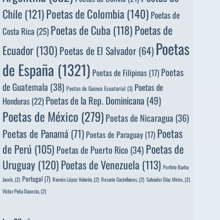
Poetas de Colombia
(140)
Chile
(121)
Poetas de
Poetas de
Poetas de Cuba
(118)
Costa Rica
(25)
Poetas
Ecuador
(130)
Poetas de El Salvador
(64)
de España
(1321)
Poetas
Poetas de Filipinas
(17)
de Guatemala
(38)
Poetas de
Poetas de Guinea Ecuatorial
(3)
Poetas de la Rep. Dominicana
(49)
Honduras
(22)
Poetas de México
(279)
Poetas de Nicaragua
(36)
Poetas
Poetas de Panamá
(71)
Poetas de Paraguay
(17)
de Perú
(105)
Poetas de
Poetas de Puerto Rico
(34)
Uruguay
(120)
Poetas de Venezuela
(113)
Porfirio Barba
Portugal
(7)
Jacob,
(2)
Ramón López Velarde,
(2)
Rosario Castellanos,
(2)
Salvador Díaz Mirón,
(2)
Víctor Peña Dacosta,
(2)