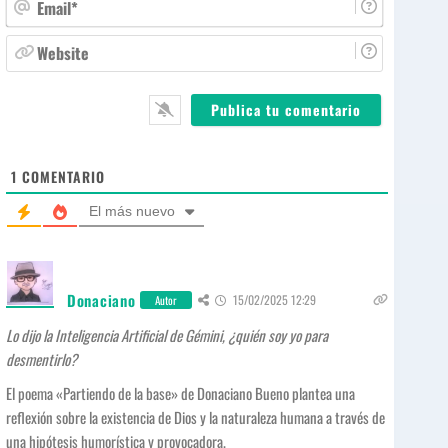
b
m
r
a
W
e
i
e
*
l
b
*
s
i
t
e
1
COMENTARIO
El más nuevo
Donaciano
15/02/2025 12:29
Autor
Lo dijo la Inteligencia Artificial de Gémini, ¿quién soy yo para
desmentirlo?
El poema «Partiendo de la base» de Donaciano Bueno plantea una
reflexión sobre la existencia de Dios y la naturaleza humana a través de
una hipótesis humorística y provocadora.