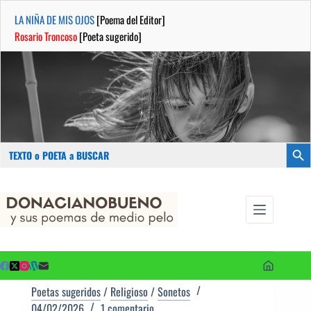
LA NIÑA DE MIS OJOS
[Poema del Editor]
Rosario Troncoso
[Poeta sugerido]
Buscar:
Botón
Saltar
...sus
al
poemas de
contenido
medio pelo
y poetas
sugeridos
Poetas sugeridos
/
Religioso
/
Sonetos
04/02/2026
1 comentario