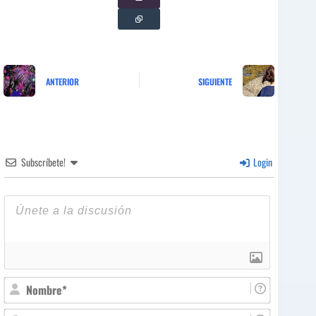
ANTERIOR
SIGUIENTE
Subscríbete!
Login
N
o
m
E