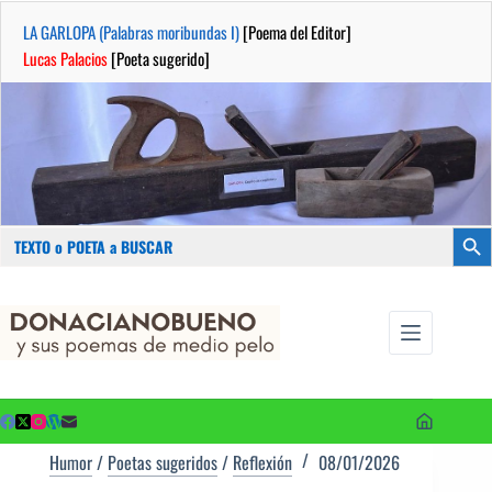
LA GARLOPA (Palabras moribundas I)
[Poema del Editor]
Lucas Palacios
[Poeta sugerido]
Buscar:
Botón
Saltar
...sus
al
poemas de
contenido
medio pelo
y poetas
sugeridos
Humor
/
Poetas sugeridos
/
Reflexión
08/01/2026