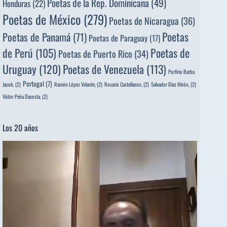
Poetas de la Rep. Dominicana
(49)
Honduras
(22)
Poetas de México
(279)
Poetas de Nicaragua
(36)
Poetas
Poetas de Panamá
(71)
Poetas de Paraguay
(17)
de Perú
(105)
Poetas de
Poetas de Puerto Rico
(34)
Uruguay
(120)
Poetas de Venezuela
(113)
Porfirio Barba
Portugal
(7)
Jacob,
(2)
Ramón López Velarde,
(2)
Rosario Castellanos,
(2)
Salvador Díaz Mirón,
(2)
Víctor Peña Dacosta,
(2)
Los 20 años
Reproductor
de
vídeo