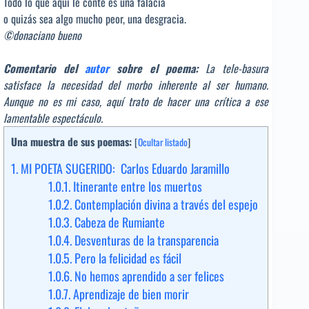
Todo lo que aquí le conté es una falacia
o quizás sea algo mucho peor, una desgracia.
©donaciano bueno
Comentario del
autor
sobre el poema:
La tele-basura
satisface la necesidad del morbo inherente al ser humano.
Aunque no es mi caso, aquí trato de hacer una crítica a ese
lamentable espectáculo.
Una muestra de sus poemas:
[
Ocultar listado
]
1.
MI POETA SUGERIDO: Carlos Eduardo Jaramillo
1.0.1.
Itinerante entre los muertos
1.0.2.
Contemplación divina a través del espejo
1.0.3.
Cabeza de Rumiante
1.0.4.
Desventuras de la transparencia
1.0.5.
Pero la felicidad es fácil
1.0.6.
No hemos aprendido a ser felices
1.0.7.
Aprendizaje de bien morir