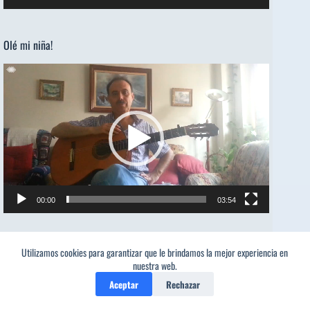
de
audio
Olé mi niña!
Reproductor
de
vídeo
00:00
03:54
ON/OFF
Utilizamos cookies para garantizar que le brindamos la mejor experiencia en
nuestra web.
Acceder
Aceptar
Rechazar
Feed de entradas
Feed de comentarios