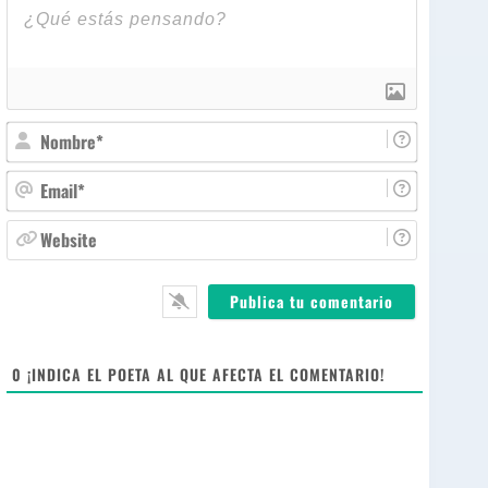
N
o
m
E
b
m
r
a
W
e
i
e
*
l
b
*
s
i
t
e
0
¡INDICA EL POETA AL QUE AFECTA EL COMENTARIO!