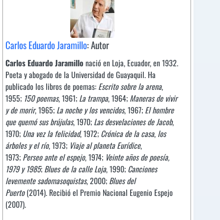
Carlos Eduardo Jaramillo
: Autor
Carlos Eduardo Jaramillo
nació en Loja, Ecuador, en 1932.
Poeta y abogado de la Universidad de Guayaquil. Ha
publicado los libros de poemas:
Escrito sobre la arena
,
1955;
150 poemas
, 1961;
La trampa
, 1964;
Maneras de vivir
y de morir
, 1965;
La noche y los vencidos
, 1967;
El hombre
que quemó sus brújulas
, 1970;
Las desvelaciones de Jacob
,
1970;
Una vez la felicidad
, 1972;
Crónica de la casa
,
los
árboles y el río
, 1973;
Viaje al planeta Eurídice
,
1973;
Perseo ante el espejo
, 1974;
Veinte años de poesía,
1979 y 1985
;
Blues de la calle Loja
, 1990;
Canciones
levemente sadomasoquistas
, 2000;
Blues del
Puerto
(2014). Recibió el Premio Nacional Eugenio Espejo
(2007)​.