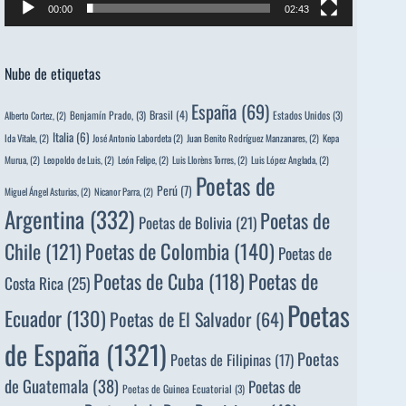
00:00
02:43
Nube de etiquetas
España
(69)
Brasil
(4)
Benjamín Prado,
(3)
Estados Unidos
(3)
Alberto Cortez,
(2)
Italia
(6)
Ida Vitale,
(2)
José Antonio Labordeta
(2)
Juan Benito Rodríguez Manzanares,
(2)
Kepa
Murua,
(2)
Leopoldo de Luis,
(2)
León Felipe,
(2)
Luis Llorèns Torres,
(2)
Luis López Anglada,
(2)
Poetas de
Perú
(7)
Miguel Ángel Asturias,
(2)
Nicanor Parra,
(2)
Argentina
(332)
Poetas de
Poetas de Bolivia
(21)
Poetas de Colombia
(140)
Chile
(121)
Poetas de
Poetas de
Poetas de Cuba
(118)
Costa Rica
(25)
Poetas
Ecuador
(130)
Poetas de El Salvador
(64)
de España
(1321)
Poetas
Poetas de Filipinas
(17)
de Guatemala
(38)
Poetas de
Poetas de Guinea Ecuatorial
(3)