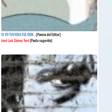
SI YO TUVIERA ESE DON…
[Poema del Editor]
José Luis Gómez Toré
[Poeta sugerido]