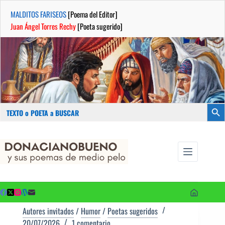
MALDITOS FARISEOS
[Poema del Editor]
Juan Ángel Torres Rechy
[Poeta sugerido]
Buscar:
Botón
Saltar
...sus
al
poemas de
contenido
medio pelo
y poetas
sugeridos
Autores invitados
/
Humor
/
Poetas sugeridos
20/07/2026
1 comentario