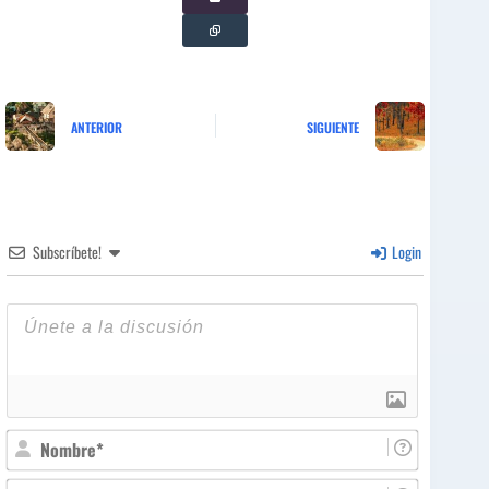
ANTERIOR
SIGUIENTE
Subscríbete!
Login
N
o
m