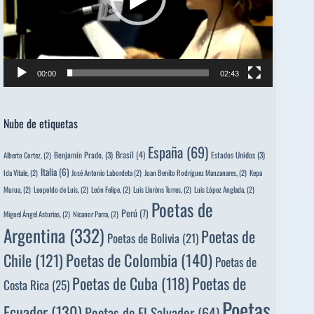
00:00
02:43
Nube de etiquetas
España
(69)
Brasil
(4)
Benjamín Prado,
(3)
Estados Unidos
(3)
Alberto Cortez,
(2)
Italia
(6)
Ida Vitale,
(2)
José Antonio Labordeta
(2)
Juan Benito Rodríguez Manzanares,
(2)
Kepa
Murua,
(2)
Leopoldo de Luis,
(2)
León Felipe,
(2)
Luis Llorèns Torres,
(2)
Luis López Anglada,
(2)
Poetas de
Perú
(7)
Miguel Ángel Asturias,
(2)
Nicanor Parra,
(2)
Argentina
(332)
Poetas de
Poetas de Bolivia
(21)
Poetas de Colombia
(140)
Chile
(121)
Poetas de
Poetas de
Poetas de Cuba
(118)
Costa Rica
(25)
Poetas
Ecuador
(130)
Poetas de El Salvador
(64)