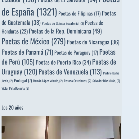
de España
(1321)
Poetas
Poetas de Filipinas
(17)
de Guatemala
(38)
Poetas de
Poetas de Guinea Ecuatorial
(3)
Poetas de la Rep. Dominicana
(49)
Honduras
(22)
Poetas de México
(279)
Poetas de Nicaragua
(36)
Poetas
Poetas de Panamá
(71)
Poetas de Paraguay
(17)
de Perú
(105)
Poetas de
Poetas de Puerto Rico
(34)
Uruguay
(120)
Poetas de Venezuela
(113)
Porfirio Barba
Portugal
(7)
Jacob,
(2)
Ramón López Velarde,
(2)
Rosario Castellanos,
(2)
Salvador Díaz Mirón,
(2)
Víctor Peña Dacosta,
(2)
Los 20 años
Reproductor
de
vídeo