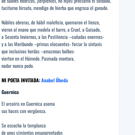
de suaves nodrizas, ¡serpientes, no hijos! proclamó el soldado,
taciturno hirsuto, mendigo de hierba que engrasa el ganado.
Núbiles obreras, de hábil maleficio, quemaron el lienzo,
vieron al enano que modela el barro, a Cruel, a Guisado,
a Sesenta Inviernos, a las Pestilencia –cuñadas enormes-
y a las Moribundo –primas elocuentes- forzar la sintaxis
que inclusivas hordas –amazonas bulbos-
vierten en el Húmedo. Pasmada montura,
nadar nunca pudo.
MI POETA INVITADA:
Anabel Úbeda
Guernica
El arcoíris en Guernica asoma
sus haces con vergüenza.
Se escucha la templanza
de unos cimientos ensangrentados