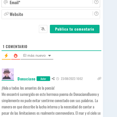
E
b
m
r
a
W
e
i
e
*
l
b
*
s
i
t
e
1
COMENTARIO
El más nuevo
Donaciano
23/08/2023 10:52
Autor
¡Hola a todos los amantes de la poesía!
Me encontré sumergido en este hermoso poema de DonacianoBueno y
simplemente no pude evitar sentirme conectado con sus palabras. La
manera en que describe la lucha interna y la necesidad de cantar a
pesar de las limitaciones es realmente conmovedora. El mar y el cielo se