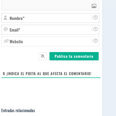
N
o
m
E
b
m
r
a
W
e
i
e
*
l
b
*
s
i
t
e
0
¡INDICA EL POETA AL QUE AFECTA EL COMENTARIO!
Entradas relacionadas