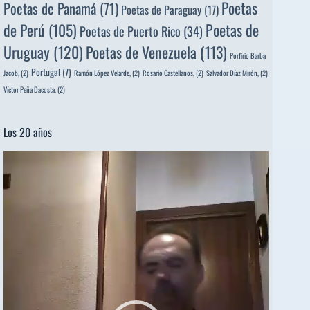
Poetas
Poetas de Panamá
(71)
Poetas de Paraguay
(17)
de Perú
(105)
Poetas de
Poetas de Puerto Rico
(34)
Uruguay
(120)
Poetas de Venezuela
(113)
Porfirio Barba
Portugal
(7)
Jacob,
(2)
Ramón López Velarde,
(2)
Rosario Castellanos,
(2)
Salvador Díaz Mirón,
(2)
Víctor Peña Dacosta,
(2)
Los 20 años
Reproductor
de
vídeo