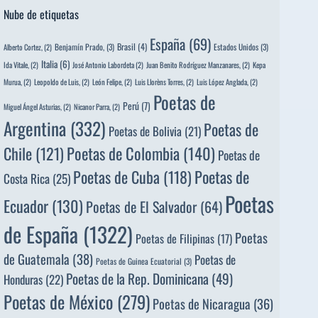
Nube de etiquetas
España
(69)
Brasil
(4)
Benjamín Prado,
(3)
Estados Unidos
(3)
Alberto Cortez,
(2)
Italia
(6)
Ida Vitale,
(2)
José Antonio Labordeta
(2)
Juan Benito Rodríguez Manzanares,
(2)
Kepa
Murua,
(2)
Leopoldo de Luis,
(2)
León Felipe,
(2)
Luis Llorèns Torres,
(2)
Luis López Anglada,
(2)
Poetas de
Perú
(7)
Miguel Ángel Asturias,
(2)
Nicanor Parra,
(2)
Argentina
(332)
Poetas de
Poetas de Bolivia
(21)
Poetas de Colombia
(140)
Chile
(121)
Poetas de
Poetas de
Poetas de Cuba
(118)
Costa Rica
(25)
Poetas
Ecuador
(130)
Poetas de El Salvador
(64)
de España
(1322)
Poetas
Poetas de Filipinas
(17)
de Guatemala
(38)
Poetas de
Poetas de Guinea Ecuatorial
(3)
Poetas de la Rep. Dominicana
(49)
Honduras
(22)
Poetas de México
(279)
Poetas de Nicaragua
(36)