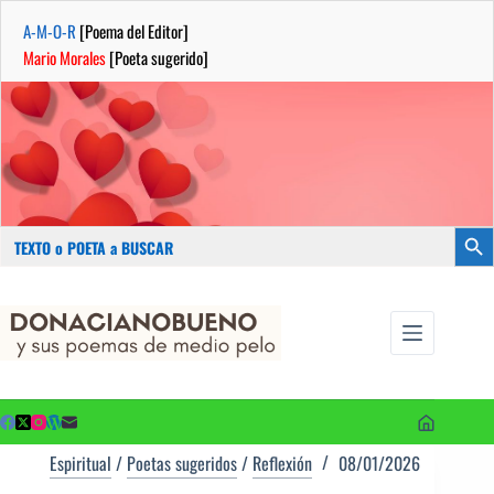
A-M-O-R
[Poema del Editor]
Mario Morales
[Poeta sugerido]
Buscar:
Botón
Saltar
...sus
al
poemas de
contenido
medio pelo
y poetas
sugeridos
Espiritual
/
Poetas sugeridos
/
Reflexión
08/01/2026