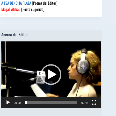
A ESA BENDITA PLAZA
[Poema del Editor]
Magali Alabau
[Poeta sugerido]
Acerca del Editor
Reproductor
de
vídeo
00:00
02:43