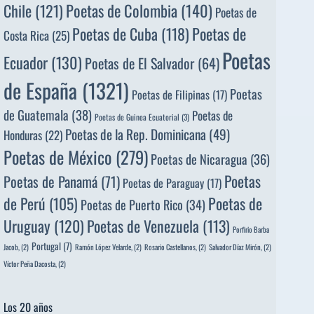
Poetas de Colombia
(140)
Chile
(121)
Poetas de
Poetas de
Poetas de Cuba
(118)
Costa Rica
(25)
Poetas
Ecuador
(130)
Poetas de El Salvador
(64)
de España
(1321)
Poetas
Poetas de Filipinas
(17)
de Guatemala
(38)
Poetas de
Poetas de Guinea Ecuatorial
(3)
Poetas de la Rep. Dominicana
(49)
Honduras
(22)
Poetas de México
(279)
Poetas de Nicaragua
(36)
Poetas
Poetas de Panamá
(71)
Poetas de Paraguay
(17)
de Perú
(105)
Poetas de
Poetas de Puerto Rico
(34)
Uruguay
(120)
Poetas de Venezuela
(113)
Porfirio Barba
Portugal
(7)
Jacob,
(2)
Ramón López Velarde,
(2)
Rosario Castellanos,
(2)
Salvador Díaz Mirón,
(2)
Víctor Peña Dacosta,
(2)
Los 20 años