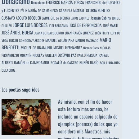
Donaciano
FEDERICO GARCÍA LORCA
FRANCISCO de QUEVEDO
Donaciano
y LUCIENTES
GLORIA FUERTES
FÉLIX MARÍA DE SAMANIEGO
GABRIELA MISTRAL
GUSTAVO ADOLFO BÉCQUER
Joaquín Sabina
JAIME GIL de BIEDMA
JAIME SABINES
JORGE
JORGE LUIS BORGES
JOSÉ DE ESPRONCEDA
JOSÉ MARTÍ
GUILLÉN
JOSÉ BERGAMIN
JOSÉ ÁNGEL BUESA
JUAN RAMÓN JIMÉNEZ
JUANA DE IBARBOUROU
LEÓN FELIPE
LOPE DE
MARIO
MANUEL ALCÁNTARA
VEGA
LUIS DE GÓNGORA Y ARGOTE
MANUEL MACHADO
BENEDETTI
MIGUEL DE UNAMUNO
MIGUEL HERNÁNDEZ
Nicanor Parra
NICOLÁS
OCTAVIO PAZ
RAFAEL
NICOLÁS GUILLÉN
PABLO NERUDA
FERNÁNDEZ DE MORATÍN
ALBERTI
RAMÓN de CAMPOAMOR
RUBÉN DARÍO
ROSALÍA de CASTRO
SOR JUANA INÉS
DE LA CRUZ
Los poetas sugeridos
Asimismo, con el fin de hacer
esta lectura más amena, he
incluído un espacio salpicado de
ejemplos (poemas) de los que yo
considero mis Maestros, mis
amigos de fatigas cuyas historias