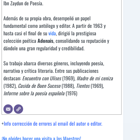
Ibn Zaydun de Poesía.
Además de su propia obra, desempeñó un papel
fundamental como antólogo y editor. A partir de 1963 y
hasta casi el final de su
vida
, dirigió la prestigiosa
colección poética
Adonais
, consolidando su reputación y
dándole una gran regularidad y credibilidad.
Su trabajo abarca diversos géneros, incluyendo poesía,
narrativa y crítica literaria. Entre sus publicaciones
destacan:
Encuentro con Ulises
(1969),
Madre de mi ceniza
(1982),
Casida de Buen Suceso
(1988),
Tientos
(1969),
Informe sobre la poesía española
(1976)
+
Info corrección de errores al email del autor o editor.
¡No olvides hacer una visita a los Maestros!