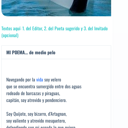
Textos aquí: 1. del Editor, 2. del Poeta sugerido y 3. del Invitado
(opcional)
MI POEMA… de medio pelo
Navegando por la
vida
soy velero
que se encuentra sumergido entre dos aguas
rodeado de barcazas y piraguas,
capitán, soy atrevido y pendenciero.
Soy Quijote, soy bizarro, d’Artagnan,
soy valiente y atrevido mosquetero,
defendiendo con mi espada lo que quiero,