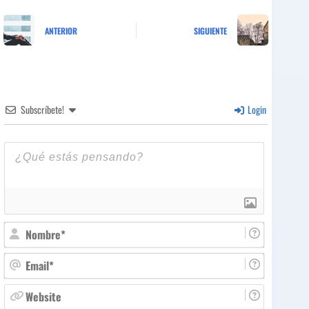
ANTERIOR
SIGUIENTE
Subscríbete!
Login
N
o
m
E
b
m
r
a
W
e
i
e