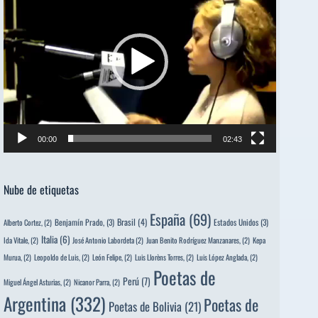
vídeo
00:00
02:43
Nube de etiquetas
España
(69)
Brasil
(4)
Benjamín Prado,
(3)
Estados Unidos
(3)
Alberto Cortez,
(2)
Italia
(6)
Ida Vitale,
(2)
José Antonio Labordeta
(2)
Juan Benito Rodríguez Manzanares,
(2)
Kepa
Murua,
(2)
Leopoldo de Luis,
(2)
León Felipe,
(2)
Luis Llorèns Torres,
(2)
Luis López Anglada,
(2)
Poetas de
Perú
(7)
Miguel Ángel Asturias,
(2)
Nicanor Parra,
(2)
Argentina
(332)
Poetas de
Poetas de Bolivia
(21)