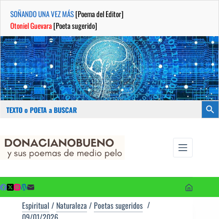
SOÑANDO UNA VEZ MÁS
[Poema del Editor]
Otoniel Guevara
[Poeta sugerido]
Buscar:
Botón
Saltar
...sus
al
poemas de
contenido
medio pelo
y poetas
sugeridos
Espiritual
/
Naturaleza
/
Poetas sugeridos
09/01/2026