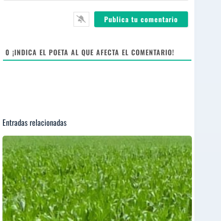
*
l
b
*
s
i
t
e
0
¡INDICA EL POETA AL QUE AFECTA EL COMENTARIO!
Entradas relacionadas