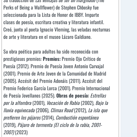
Su traducción de
Las ventajas de ser un marginado
(The
Perks of Being a Wallflower) de Stephen Chbosky fue
seleccionada para la Lista de Honor de IBBY. Imparte
clases de poesía, escritura creativa y literatura infantil.
Creó, junto al poeta Ignacio Vleming, las veladas nocturnas
de arte y literatura en el museo Lázaro Galdiano.
Su obra poética para adultos ha sido reconocida con
prestigiosos premios:
Premios:
Premio Ojo Crítico de
Poesía (2012). Premio de Poesía Joven Antonio Carvajal
(2001). Premio de Arte Joven de la Comunidad de Madrid
(2005). Accésit del Premio Adonáis (2011). Accésit del
Premio Federico García Lorca (2001). Premio Internacional
de Poesía Jovellanos (2025).
Obras de poesía:
Estrellas
por la alfombra
(2001),
Vocación de Rabia
(2002),
Bajo la
lluvia equivocada
(2006),
Climax Road
(2012),
La isla que
prefieren los pájaros
(2014),
Combustión espontánea
(2019),
Pájaro de tormenta (El ciclo de la rabia, 2001-
2007)
(2023)