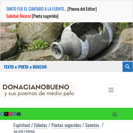
TANTO FUE EL CÁNTARO A LA FUENTE…
[Poema del Editor]
Soledad Álvarez
[Poeta sugerido]
Buscar:
Botón
Saltar
...sus
al
poemas de
contenido
medio pelo
y poetas
sugeridos
Espiritual
/
Fábulas
/
Poetas sugeridos
/
Sonetos
16/01/2026