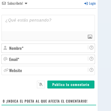
Subscríbete!
Login
N
o
m
E
b
m
r
a
W
e
i
e
*
l
b
*
s
i
t
e
0
¡INDICA EL POETA AL QUE AFECTA EL COMENTARIO!