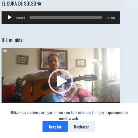
EL CURA DE SOLSONA
Reproductor
00:00
00:00
de
audio
Olé mi niña!
Reproductor
de
vídeo
00:00
03:54
Utilizamos cookies para garantizar que le brindamos la mejor experiencia en
nuestra web.
Aceptar
Rechazar
ON/OFF