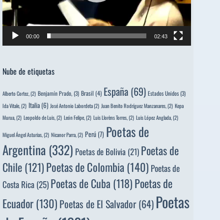
00:00
02:43
Nube de etiquetas
España
(69)
Brasil
(4)
Benjamín Prado,
(3)
Estados Unidos
(3)
Alberto Cortez,
(2)
Italia
(6)
Ida Vitale,
(2)
José Antonio Labordeta
(2)
Juan Benito Rodríguez Manzanares,
(2)
Kepa
Murua,
(2)
Leopoldo de Luis,
(2)
León Felipe,
(2)
Luis Llorèns Torres,
(2)
Luis López Anglada,
(2)
Poetas de
Perú
(7)
Miguel Ángel Asturias,
(2)
Nicanor Parra,
(2)
Argentina
(332)
Poetas de
Poetas de Bolivia
(21)
Poetas de Colombia
(140)
Chile
(121)
Poetas de
Poetas de
Poetas de Cuba
(118)
Costa Rica
(25)
Poetas
Ecuador
(130)
Poetas de El Salvador
(64)