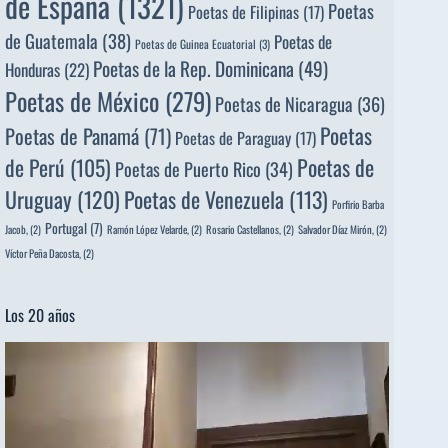
de España
(1321)
Poetas
Poetas de Filipinas
(17)
de Guatemala
(38)
Poetas de
Poetas de Guinea Ecuatorial
(3)
Poetas de la Rep. Dominicana
(49)
Honduras
(22)
Poetas de México
(279)
Poetas de Nicaragua
(36)
Poetas
Poetas de Panamá
(71)
Poetas de Paraguay
(17)
de Perú
(105)
Poetas de
Poetas de Puerto Rico
(34)
Uruguay
(120)
Poetas de Venezuela
(113)
Porfirio Barba
Portugal
(7)
Jacob,
(2)
Ramón López Velarde,
(2)
Rosario Castellanos,
(2)
Salvador Díaz Mirón,
(2)
Víctor Peña Dacosta,
(2)
Los 20 años
Reproductor
de
vídeo