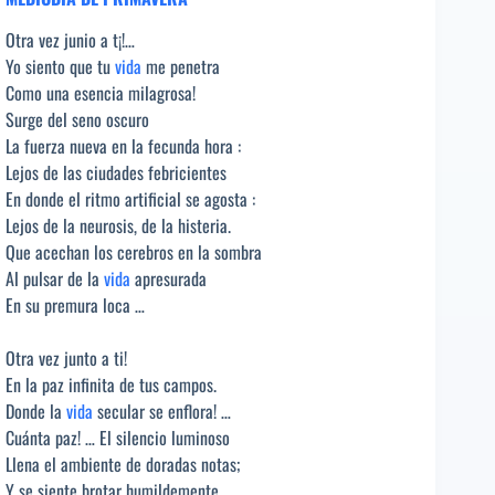
Otra vez junio a t¡!…
Yo siento que tu
vida
me penetra
Como una esencia milagrosa!
Surge del seno oscuro
La fuerza nueva en la fecunda hora :
Lejos de las ciudades febricientes
En donde el ritmo artificial se agosta :
Lejos de la neurosis, de la histeria.
Que acechan los cerebros en la sombra
Al pulsar de la
vida
apresurada
En su premura loca …
Otra vez junto a ti!
En la paz infinita de tus campos.
Donde la
vida
secular se enflora! …
Cuánta paz! … El silencio luminoso
Llena el ambiente de doradas notas;
Y se siente brotar humildemente.