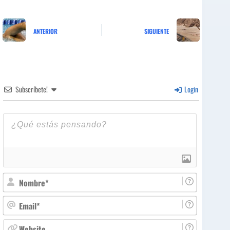
ANTERIOR
SIGUIENTE
Subscríbete!
Login
N
o
m
E
b
m
r
a
W