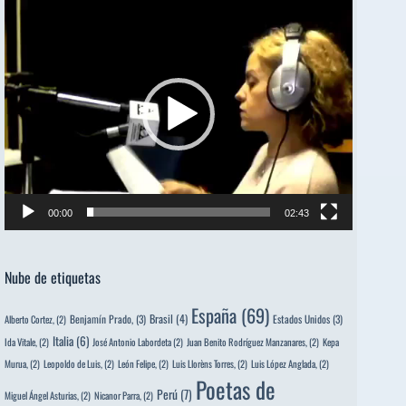
Reproductor
de
vídeo
00:00
02:43
Nube de etiquetas
España
(69)
Brasil
(4)
Benjamín Prado,
(3)
Estados Unidos
(3)
Alberto Cortez,
(2)
Italia
(6)
Ida Vitale,
(2)
José Antonio Labordeta
(2)
Juan Benito Rodríguez Manzanares,
(2)
Kepa
Murua,
(2)
Leopoldo de Luis,
(2)
León Felipe,
(2)
Luis Llorèns Torres,
(2)
Luis López Anglada,
(2)
Poetas de
Perú
(7)
Miguel Ángel Asturias,
(2)
Nicanor Parra,
(2)