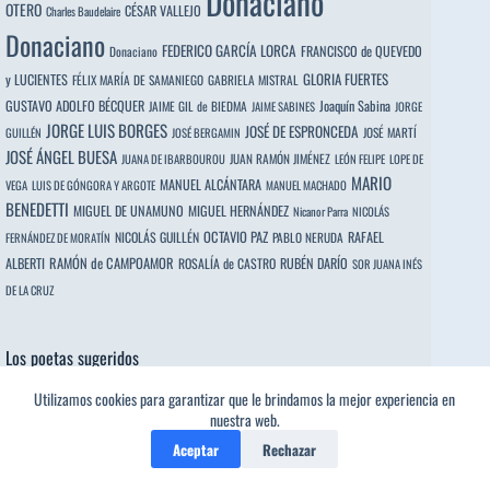
Donaciano
OTERO
CÉSAR VALLEJO
Charles Baudelaire
Donaciano
FEDERICO GARCÍA LORCA
FRANCISCO de QUEVEDO
Donaciano
y LUCIENTES
GLORIA FUERTES
FÉLIX MARÍA DE SAMANIEGO
GABRIELA MISTRAL
GUSTAVO ADOLFO BÉCQUER
Joaquín Sabina
JAIME GIL de BIEDMA
JAIME SABINES
JORGE
JORGE LUIS BORGES
JOSÉ DE ESPRONCEDA
JOSÉ MARTÍ
GUILLÉN
JOSÉ BERGAMIN
JOSÉ ÁNGEL BUESA
JUAN RAMÓN JIMÉNEZ
JUANA DE IBARBOUROU
LEÓN FELIPE
LOPE DE
MARIO
MANUEL ALCÁNTARA
VEGA
LUIS DE GÓNGORA Y ARGOTE
MANUEL MACHADO
BENEDETTI
MIGUEL DE UNAMUNO
MIGUEL HERNÁNDEZ
Nicanor Parra
NICOLÁS
OCTAVIO PAZ
RAFAEL
NICOLÁS GUILLÉN
PABLO NERUDA
FERNÁNDEZ DE MORATÍN
ALBERTI
RAMÓN de CAMPOAMOR
RUBÉN DARÍO
ROSALÍA de CASTRO
SOR JUANA INÉS
DE LA CRUZ
Los poetas sugeridos
Utilizamos cookies para garantizar que le brindamos la mejor experiencia en
Asimismo, con el fin de hacer
nuestra web.
esta lectura más amena, he
Aceptar
Rechazar
incluído un espacio salpicado de
ejemplos (poemas) de los que yo