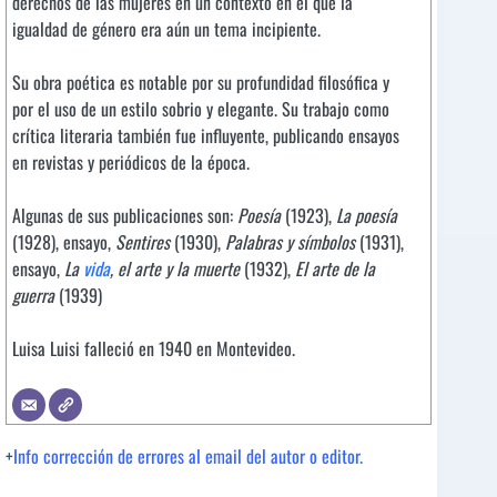
derechos de las mujeres en un contexto en el que la
igualdad de género era aún un tema incipiente.
Su obra poética es notable por su profundidad filosófica y
por el uso de un estilo sobrio y elegante. Su trabajo como
crítica literaria también fue influyente, publicando ensayos
en revistas y periódicos de la época.
Algunas de sus publicaciones son:
Poesía
(1923),
La poesía
(1928), ensayo,
Sentires
(1930),
Palabras y símbolos
(1931),
ensayo,
La
vida
, el arte y la muerte
(1932),
El arte de la
guerra
(1939)
Luisa Luisi falleció en 1940 en Montevideo.
+
Info corrección de errores al email del autor o editor.