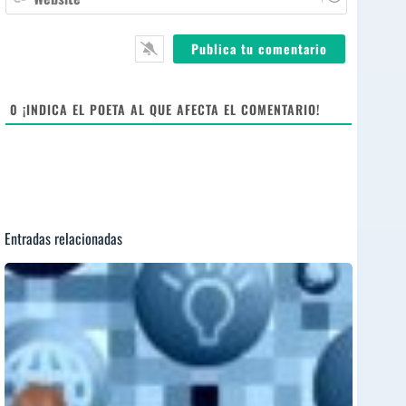
e
i
e
*
l
b
*
s
i
t
e
0
¡INDICA EL POETA AL QUE AFECTA EL COMENTARIO!
Entradas relacionadas