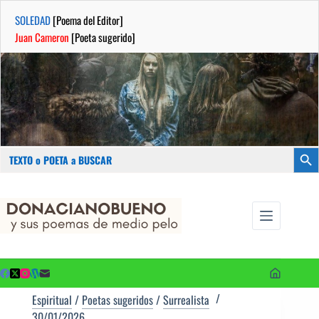
SOLEDAD
[Poema del Editor]
Juan Cameron
[Poeta sugerido]
Buscar:
Botón
Saltar
...sus
al
poemas de
contenido
medio pelo
y poetas
sugeridos
Espiritual
/
Poetas sugeridos
/
Surrealista
30/01/2026