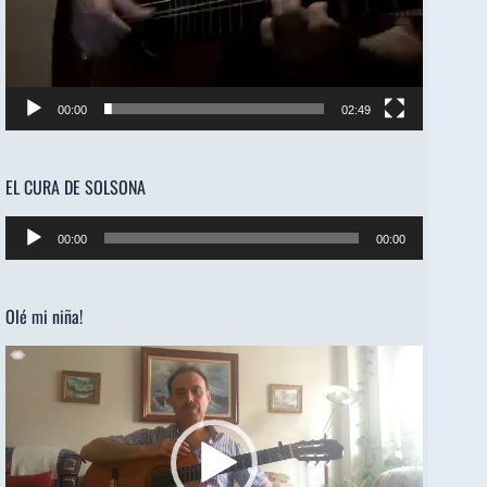
00:00
02:49
EL CURA DE SOLSONA
Reproductor
00:00
00:00
de
audio
Olé mi niña!
Reproductor
de
vídeo