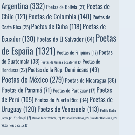
Argentina
(332)
Poetas de
Poetas de Bolivia
(21)
Poetas de Colombia
(140)
Chile
(121)
Poetas de
Poetas de
Poetas de Cuba
(118)
Costa Rica
(25)
Poetas
Ecuador
(130)
Poetas de El Salvador
(64)
de España
(1321)
Poetas
Poetas de Filipinas
(17)
de Guatemala
(38)
Poetas de
Poetas de Guinea Ecuatorial
(3)
Poetas de la Rep. Dominicana
(49)
Honduras
(22)
Poetas de México
(279)
Poetas de Nicaragua
(36)
Poetas
Poetas de Panamá
(71)
Poetas de Paraguay
(17)
de Perú
(105)
Poetas de
Poetas de Puerto Rico
(34)
Uruguay
(120)
Poetas de Venezuela
(113)
Porfirio Barba
Portugal
(7)
Jacob,
(2)
Ramón López Velarde,
(2)
Rosario Castellanos,
(2)
Salvador Díaz Mirón,
(2)
Víctor Peña Dacosta,
(2)