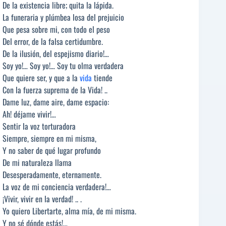
De la existencia libre; quita la lápida.
La funeraria y plúmbea losa del prejuicio
Que pesa sobre mi, con todo el peso
Del error, de la falsa certidumbre.
De la ilusión, del espejismo diario!…
Soy yo!… Soy yo!… Soy tu olma verdadera
Que quiere ser, y que a la
vida
tiende
Con la fuerza suprema de la Vida! ..
Dame luz, dame aire, dame espacio:
Ah! déjame vivir!…
Sentir la voz torturadora
Siempre, siempre en mi misma,
Y no saber de qué lugar profundo
De mi naturaleza llama
Desesperadamente, eternamente.
La voz de mi conciencia verdadera!…
¡Vivir, vivir en la verdad! .. .
Yo quiero Libertarte, alma mía, de mi misma.
Y no sé dónde estás!…