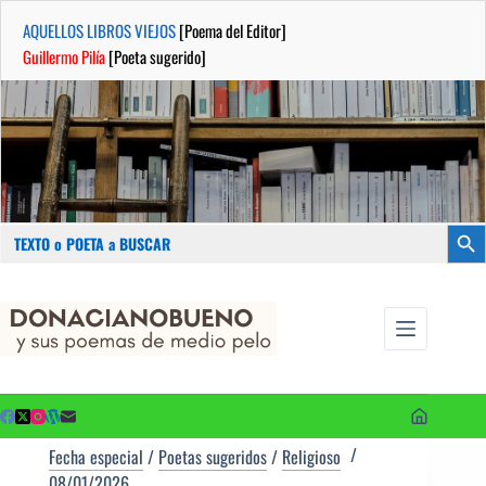
AQUELLOS LIBROS VIEJOS
[Poema del Editor]
Guillermo Pilía
[Poeta sugerido]
Buscar:
Botón
Saltar
...sus
al
poemas de
contenido
medio pelo
y poetas
sugeridos
Fecha especial
/
Poetas sugeridos
/
Religioso
08/01/2026