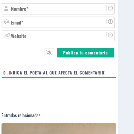
N
o
m
E
b
m
r
a
W
e
i
e
*
l
b
*
s
i
t
e
0
¡INDICA EL POETA AL QUE AFECTA EL COMENTARIO!
Entradas relacionadas