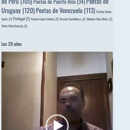
de Perú
(105)
Poetas de
Poetas de Puerto Rico
(34)
Uruguay
(120)
Poetas de Venezuela
(113)
Porfirio Barba
Portugal
(7)
Jacob,
(2)
Ramón López Velarde,
(2)
Rosario Castellanos,
(2)
Salvador Díaz Mirón,
(2)
Víctor Peña Dacosta,
(2)
Los 20 años
Reproductor
de
vídeo