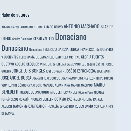
Nube de autores
ANTONIO MACHADO
BLAS DE
Alberto Cortez
AMADO NERVO
ALFONSINA STORNI
Donaciano
OTERO
CÉSAR VALLEJO
Charles Baudelaire
Donaciano
FEDERICO GARCÍA LORCA
FRANCISCO de QUEVEDO
Donaciano
y LUCIENTES
GLORIA FUERTES
FÉLIX MARÍA DE SAMANIEGO
GABRIELA MISTRAL
GUSTAVO ADOLFO BÉCQUER
Joaquín Sabina
JAIME GIL de BIEDMA
JAIME SABINES
JORGE
JORGE LUIS BORGES
JOSÉ DE ESPRONCEDA
JOSÉ MARTÍ
GUILLÉN
JOSÉ BERGAMIN
JOSÉ ÁNGEL BUESA
JUAN RAMÓN JIMÉNEZ
JUANA DE IBARBOUROU
LEÓN FELIPE
LOPE DE
MARIO
MANUEL ALCÁNTARA
VEGA
LUIS DE GÓNGORA Y ARGOTE
MANUEL MACHADO
BENEDETTI
MIGUEL DE UNAMUNO
MIGUEL HERNÁNDEZ
Nicanor Parra
NICOLÁS
OCTAVIO PAZ
RAFAEL
NICOLÁS GUILLÉN
PABLO NERUDA
FERNÁNDEZ DE MORATÍN
ALBERTI
RAMÓN de CAMPOAMOR
RUBÉN DARÍO
ROSALÍA de CASTRO
SOR JUANA INÉS
DE LA CRUZ