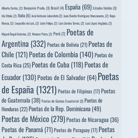
España
(69)
Brasil
(4)
Benjamín Prado,
(3)
Estados Unidos
(3)
Alberto Cortez,
(2)
Italia
(6)
Ida Vitale,
(2)
José Antonio Labordeta
(2)
Juan Benito Rodríguez Manzanares,
(2)
Kepa
Murua,
(2)
Leopoldo de Luis,
(2)
León Felipe,
(2)
Luis Llorèns Torres,
(2)
Luis López Anglada,
(2)
Poetas de
Perú
(7)
Miguel Ángel Asturias,
(2)
Nicanor Parra,
(2)
Argentina
(332)
Poetas de
Poetas de Bolivia
(21)
Poetas de Colombia
(140)
Chile
(121)
Poetas de
Poetas de
Poetas de Cuba
(118)
Costa Rica
(25)
Poetas
Ecuador
(130)
Poetas de El Salvador
(64)
de España
(1321)
Poetas
Poetas de Filipinas
(17)
de Guatemala
(38)
Poetas de
Poetas de Guinea Ecuatorial
(3)
Poetas de la Rep. Dominicana
(49)
Honduras
(22)
Poetas de México
(279)
Poetas de Nicaragua
(36)
Poetas
Poetas de Panamá
(71)
Poetas de Paraguay
(17)