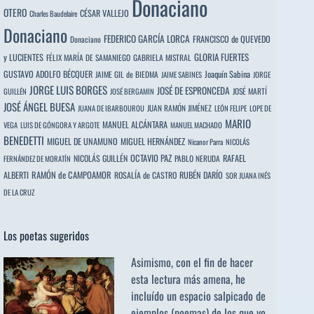
Donaciano
OTERO
CÉSAR VALLEJO
Charles Baudelaire
Donaciano
FEDERICO GARCÍA LORCA
FRANCISCO de QUEVEDO
Donaciano
y LUCIENTES
GLORIA FUERTES
FÉLIX MARÍA DE SAMANIEGO
GABRIELA MISTRAL
GUSTAVO ADOLFO BÉCQUER
Joaquín Sabina
JAIME GIL de BIEDMA
JAIME SABINES
JORGE
JORGE LUIS BORGES
JOSÉ DE ESPRONCEDA
JOSÉ MARTÍ
GUILLÉN
JOSÉ BERGAMIN
JOSÉ ÁNGEL BUESA
JUAN RAMÓN JIMÉNEZ
JUANA DE IBARBOUROU
LEÓN FELIPE
LOPE DE
MARIO
MANUEL ALCÁNTARA
VEGA
LUIS DE GÓNGORA Y ARGOTE
MANUEL MACHADO
BENEDETTI
MIGUEL DE UNAMUNO
MIGUEL HERNÁNDEZ
Nicanor Parra
NICOLÁS
OCTAVIO PAZ
RAFAEL
NICOLÁS GUILLÉN
PABLO NERUDA
FERNÁNDEZ DE MORATÍN
ALBERTI
RAMÓN de CAMPOAMOR
RUBÉN DARÍO
ROSALÍA de CASTRO
SOR JUANA INÉS
DE LA CRUZ
Los poetas sugeridos
Asimismo, con el fin de hacer
esta lectura más amena, he
incluído un espacio salpicado de
ejemplos (poemas) de los que yo