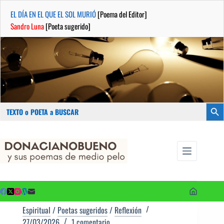
EL DÍA EN EL QUE EL SOL MURIÓ
[Poema del Editor]
Sandro Luna
[Poeta sugerido]
Buscar:
Botón
Saltar
...sus
al
poemas de
contenido
medio pelo
y poetas
sugeridos
Espiritual
/
Poetas sugeridos
/
Reflexión
27/03/2026
1 comentario