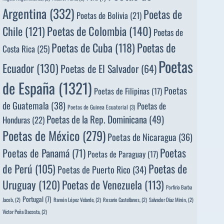
Argentina
(332)
Poetas de
Poetas de Bolivia
(21)
Poetas de Colombia
(140)
Chile
(121)
Poetas de
Poetas de
Poetas de Cuba
(118)
Costa Rica
(25)
Poetas
Ecuador
(130)
Poetas de El Salvador
(64)
de España
(1321)
Poetas
Poetas de Filipinas
(17)
de Guatemala
(38)
Poetas de
Poetas de Guinea Ecuatorial
(3)
Poetas de la Rep. Dominicana
(49)
Honduras
(22)
Poetas de México
(279)
Poetas de Nicaragua
(36)
Poetas
Poetas de Panamá
(71)
Poetas de Paraguay
(17)
de Perú
(105)
Poetas de
Poetas de Puerto Rico
(34)
Uruguay
(120)
Poetas de Venezuela
(113)
Porfirio Barba
Portugal
(7)
Jacob,
(2)
Ramón López Velarde,
(2)
Rosario Castellanos,
(2)
Salvador Díaz Mirón,
(2)
Víctor Peña Dacosta,
(2)