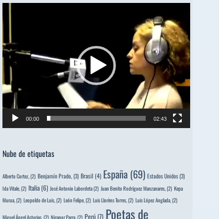
Reproductor
de
vídeo
00:00
02:43
Nube de etiquetas
España
(69)
Brasil
(4)
Benjamín Prado,
(3)
Estados Unidos
(3)
Alberto Cortez,
(2)
Italia
(6)
Ida Vitale,
(2)
José Antonio Labordeta
(2)
Juan Benito Rodríguez Manzanares,
(2)
Kepa
Murua,
(2)
Leopoldo de Luis,
(2)
León Felipe,
(2)
Luis Llorèns Torres,
(2)
Luis López Anglada,
(2)
Poetas de
Perú
(7)
Miguel Ángel Asturias,
(2)
Nicanor Parra,
(2)