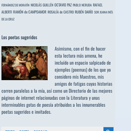
OCTAVIO PAZ
RAFAEL
NICOLÁS GUILLÉN
PABLO NERUDA
FERNÁNDEZ DE MORATÍN
ALBERTI
RAMÓN de CAMPOAMOR
RUBÉN DARÍO
ROSALÍA de CASTRO
SOR JUANA INÉS
DE LA CRUZ
Los poetas sugeridos
Asimismo, con el fin de hacer
esta lectura más amena, he
incluído un espacio salpicado de
ejemplos (poemas) de los que yo
considero mis Maestros, mis
amigos de fatigas cuyas historias
corren paralelas a la mía, así como un Directorio de las mejores
páginas de internet relacionadas con la Literatura y unas
interminables gotas de poesía atribuidos a los
innumerables
poetas sugeridos
e invitados.
Buscar: