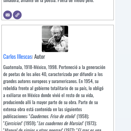
soñadora, amante de la poesía. Poeta de medio pelo.
Carlos Illescas
: Autor
Guatemala, 1918-México, 1998. Perteneció a la generación
de poetas de los años 40, caracterizada por difundir a los
grandes autores europeos y suramericanos. En 1954, su
rebeldía frente al gobierno totalitario de su país, lo obligó
a exiliarse en México donde vivió el resto de su vida,
produciendo allí la mayor parte de su obra. Parte de su
extensa obra está contenida en las siguientes
publicaciones: "
Cuadernos. Friso de otoño
" (1958);
"
Ejercicios
" (1959); "
Los cuadernos de Marsias
" (1973);
"
Manual de simios y otros poemas
" (1977); "
El mar es una