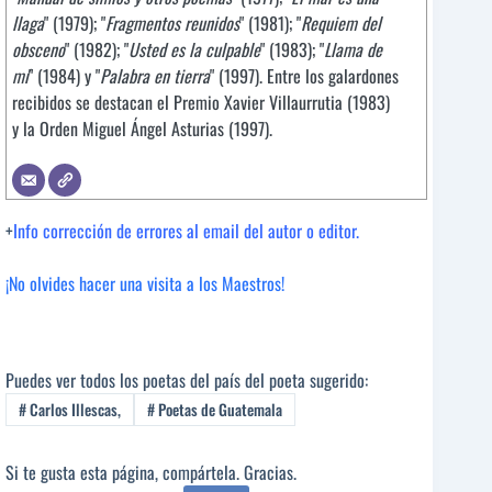
llaga
" (1979); "
Fragmentos reunidos
" (1981); "
Requiem del
obsceno
" (1982); "
Usted es la culpable
" (1983); "
Llama de
mí
" (1984) y "
Palabra en tierra
" (1997). Entre los galardones
recibidos se destacan el Premio Xavier Villaurrutia (1983)
y la Orden Miguel Ángel Asturias (1997).
+
Info corrección de errores al email del autor o editor.
¡No olvides hacer una visita a los Maestros!
Puedes ver todos los poetas del país del poeta sugerido:
#
Carlos Illescas,
#
Poetas de Guatemala
Si te gusta esta página, compártela. Gracias.