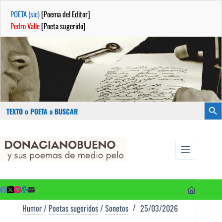
POETA (sic)
[Poema del Editor]
Pedro Valle
[Poeta sugerido]
Buscar:
Botón
Saltar
...sus
al
poemas de
contenido
medio pelo
y poetas
sugeridos
Humor
/
Poetas sugeridos
/
Sonetos
25/03/2026