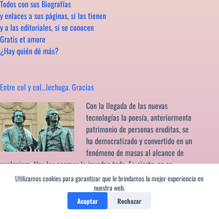
Todos con sus Biografías
y enlaces a sus páginas, si las tienen
y a las editoriales, si se conocen
Gratis et amore
¿Hay quién dé más?
Entre col y col…lechuga. Gracias
Con la llegada de las nuevas
tecnologías la poesía, anteriormente
patrimonio de personas eruditas, se
ha democratizado y convertido en un
fenómeno de masas al alcance de
cualquiera. Hoy los poemas lo inundan todo. Es cierto, no se
venden libros pero esto no debe inducirnos a pensar que no se lee.
Utilizamos cookies para garantizar que le brindamos la mejor experiencia en
Al contrario. Hoy los poetas son como antaño los juglares. Y las
nuestra web.
páginas en la red, los pueblos. Y en éste, con ese afán divulgativo,
Aceptar
Rechazar
te ofrecemos una muestra de los mismos. Quede aquí costancia,