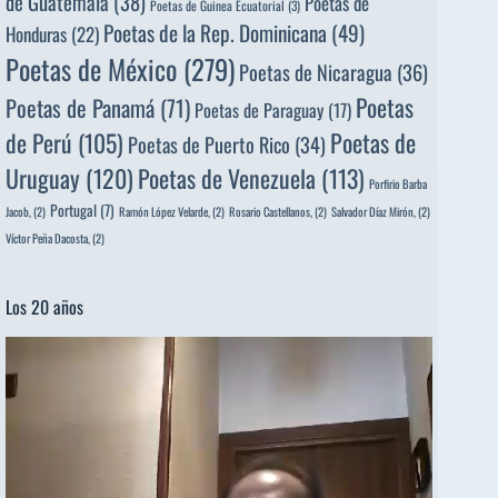
de Guatemala
(38)
Poetas de
Poetas de Guinea Ecuatorial
(3)
Poetas de la Rep. Dominicana
(49)
Honduras
(22)
Poetas de México
(279)
Poetas de Nicaragua
(36)
Poetas
Poetas de Panamá
(71)
Poetas de Paraguay
(17)
de Perú
(105)
Poetas de
Poetas de Puerto Rico
(34)
Uruguay
(120)
Poetas de Venezuela
(113)
Porfirio Barba
Portugal
(7)
Jacob,
(2)
Ramón López Velarde,
(2)
Rosario Castellanos,
(2)
Salvador Díaz Mirón,
(2)
Víctor Peña Dacosta,
(2)
Los 20 años
Reproductor
de
vídeo