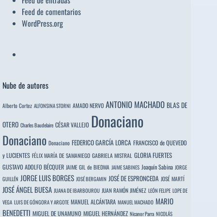
Feed de entradas
Feed de comentarios
WordPress.org
Nube de autores
ANTONIO MACHADO
BLAS DE
Alberto Cortez
AMADO NERVO
ALFONSINA STORNI
Donaciano
OTERO
CÉSAR VALLEJO
Charles Baudelaire
Donaciano
FEDERICO GARCÍA LORCA
FRANCISCO de QUEVEDO
Donaciano
y LUCIENTES
GLORIA FUERTES
FÉLIX MARÍA DE SAMANIEGO
GABRIELA MISTRAL
GUSTAVO ADOLFO BÉCQUER
Joaquín Sabina
JAIME GIL de BIEDMA
JAIME SABINES
JORGE
JORGE LUIS BORGES
JOSÉ DE ESPRONCEDA
JOSÉ MARTÍ
GUILLÉN
JOSÉ BERGAMIN
JOSÉ ÁNGEL BUESA
JUAN RAMÓN JIMÉNEZ
JUANA DE IBARBOUROU
LEÓN FELIPE
LOPE DE
MARIO
MANUEL ALCÁNTARA
VEGA
LUIS DE GÓNGORA Y ARGOTE
MANUEL MACHADO
BENEDETTI
MIGUEL DE UNAMUNO
MIGUEL HERNÁNDEZ
Nicanor Parra
NICOLÁS