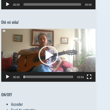
Reproductor
00:00
00:00
de
audio
Olé mi niña!
Reproductor
de
vídeo
00:00
03:54
ON/OFF
Acceder