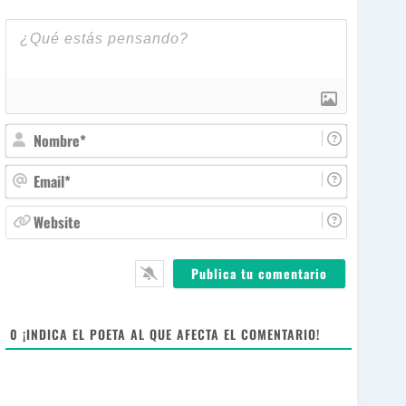
N
o
m
E
b
m
r
a
W
e
i
e
*
l
b
*
s
i
t
e
0
¡INDICA EL POETA AL QUE AFECTA EL COMENTARIO!