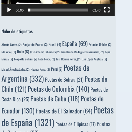
00:00
02:43
Nube de etiquetas
España
(69)
Brasil
(4)
Benjamín Prado,
(3)
Estados Unidos
(3)
Alberto Cortez,
(2)
Italia
(6)
Ida Vitale,
(2)
José Antonio Labordeta
(2)
Juan Benito Rodríguez Manzanares,
(2)
Kepa
Murua,
(2)
Leopoldo de Luis,
(2)
León Felipe,
(2)
Luis Llorèns Torres,
(2)
Luis López Anglada,
(2)
Poetas de
Perú
(7)
Miguel Ángel Asturias,
(2)
Nicanor Parra,
(2)
Argentina
(332)
Poetas de
Poetas de Bolivia
(21)
Poetas de Colombia
(140)
Chile
(121)
Poetas de
Poetas de
Poetas de Cuba
(118)
Costa Rica
(25)
Poetas
Ecuador
(130)
Poetas de El Salvador
(64)
de España
(1321)
Poetas
Poetas de Filipinas
(17)