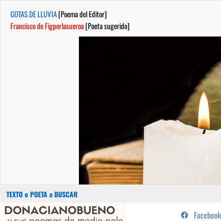
GOTAS DE LLUVIA
[Poema del Editor]
Francisco de Figperlasueroa
[Poeta sugerido]
Buscar:
Saltar
...sus poemas de medio pelo y
Facebook
al