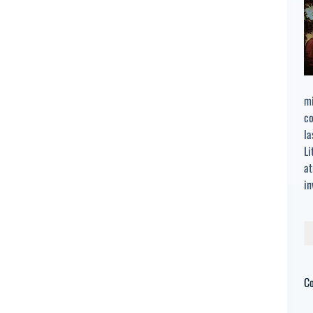
mi
co
la
Li
at
in
Bu
C