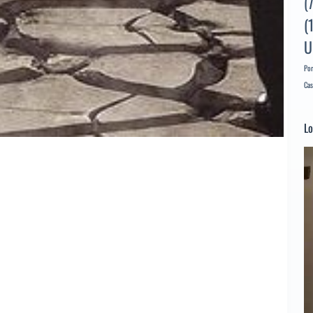
(
(
U
Por
Cas
Lo
Re
d
ví