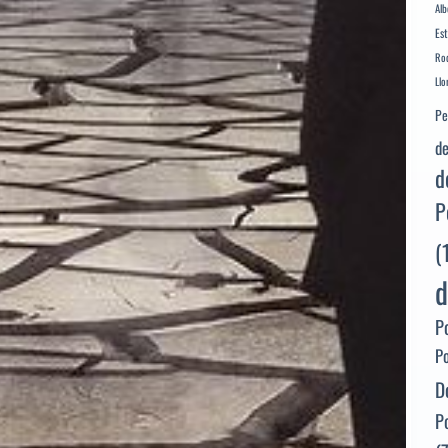
Alb
Es
Rod
Llo
Pe
de
d
P
(
d
P
P
D
P