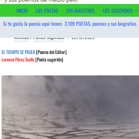
contenido
INICIO
LOS POETAS
LOS MAESTROS
LOS SUGERIDOS
Si te gusta la poesía aquí tienes
3,109
POETAS, poemas y sus biografías.
Amistad
/
Poetas sugeridos
22/12/2025
EL TIEMPO SE PASEA
[Poema del Editor]
Lorenzo Pérez Tuells
[Poeta sugerido]