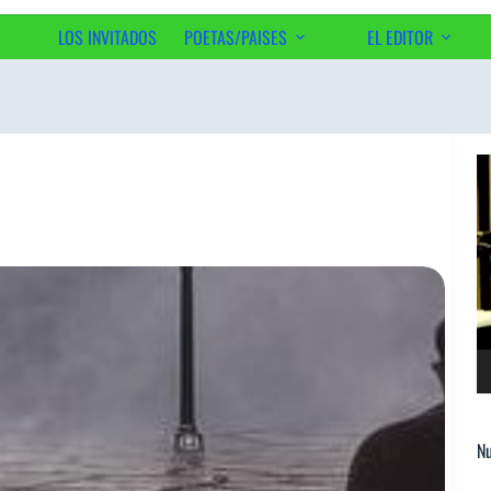
LOS INVITADOS
POETAS/PAISES
EL EDITOR
Ac
Re
d
ví
Nu