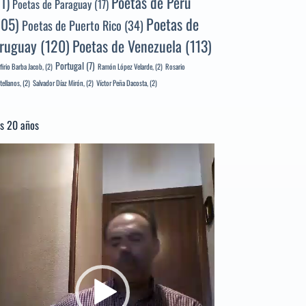
Poetas de Perú
71)
Poetas de Paraguay
(17)
105)
Poetas de
Poetas de Puerto Rico
(34)
ruguay
(120)
Poetas de Venezuela
(113)
Portugal
(7)
firio Barba Jacob,
(2)
Ramón López Velarde,
(2)
Rosario
tellanos,
(2)
Salvador Díaz Mirón,
(2)
Víctor Peña Dacosta,
(2)
s 20 años
productor
e
deo