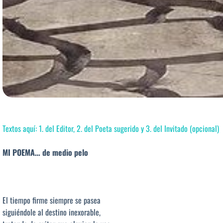
Textos aquí: 1. del Editor, 2. del Poeta sugerido y 3. del Invitado (opcional)
MI POEMA… de medio pelo
El tiempo firme siempre se pasea
siguiéndole al destino inexorable,