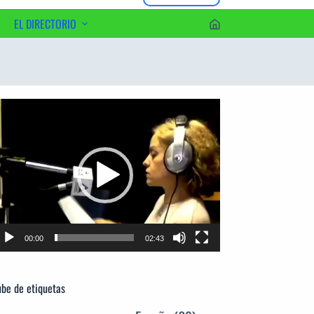
EL DIRECTORIO
erca del Editor
productor
e
deo
00:00
02:43
be de etiquetas