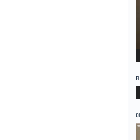
E
Re
d
au
Ol
Re
d