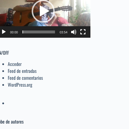
deo
el
volumen.
00:00
03:54
N/OFF
Acceder
Feed de entradas
Feed de comentarios
WordPress.org
be de autores