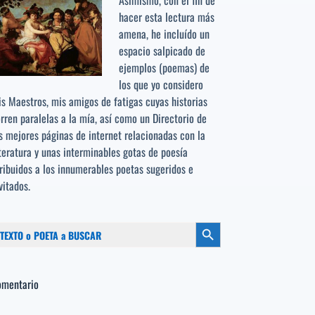
Asimismo, con el fin de
hacer esta lectura más
amena, he incluído un
espacio salpicado de
ejemplos (poemas) de
los que yo considero
s Maestros, mis amigos de fatigas cuyas historias
rren paralelas a la mía, así como un Directorio de
s mejores páginas de internet relacionadas con la
teratura y unas interminables gotas de poesía
ribuidos a los
innumerables poetas sugeridos
e
vitados.
scar:
Botón de búsqueda
omentario