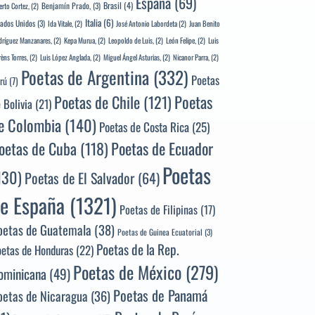
España
(69)
Brasil
(4)
Benjamín Prado,
(3)
erto Cortez,
(2)
Italia
(6)
tados Unidos
(3)
Ida Vitale,
(2)
José Antonio Labordeta
(2)
Juan Benito
ríguez Manzanares,
(2)
Kepa Murua,
(2)
Leopoldo de Luis,
(2)
León Felipe,
(2)
Luis
rèns Torres,
(2)
Luis López Anglada,
(2)
Miguel Ángel Asturias,
(2)
Nicanor Parra,
(2)
Poetas de Argentina
(332)
Poetas
rú
(7)
Poetas
Poetas de Chile
(121)
 Bolivia
(21)
e Colombia
(140)
Poetas de Costa Rica
(25)
Poetas de Ecuador
oetas de Cuba
(118)
Poetas
130)
Poetas de El Salvador
(64)
e España
(1321)
Poetas de Filipinas
(17)
oetas de Guatemala
(38)
Poetas de Guinea Ecuatorial
(3)
Poetas de la Rep.
oetas de Honduras
(22)
Poetas de México
(279)
ominicana
(49)
Poetas de Panamá
oetas de Nicaragua
(36)