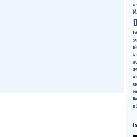
Al
M
D
GA
SA
BÉ
GU
JO
JI
AL
U
MO
RA
INÉ
Lo