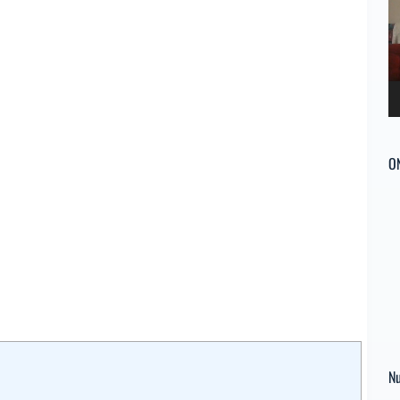
ví
O
Nu