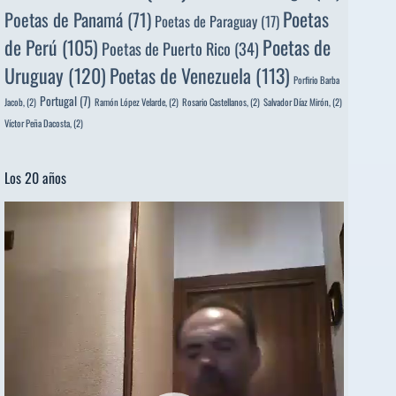
Poetas
Poetas de Panamá
(71)
Poetas de Paraguay
(17)
de Perú
(105)
Poetas de
Poetas de Puerto Rico
(34)
Uruguay
(120)
Poetas de Venezuela
(113)
Porfirio Barba
Portugal
(7)
Jacob,
(2)
Ramón López Velarde,
(2)
Rosario Castellanos,
(2)
Salvador Díaz Mirón,
(2)
Víctor Peña Dacosta,
(2)
Los 20 años
Reproductor
de
vídeo