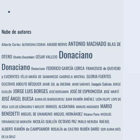
Nube de autores
ANTONIO MACHADO
BLAS DE
Alberto Cortez
AMADO NERVO
ALFONSINA STORNI
Donaciano
OTERO
CÉSAR VALLEJO
Charles Baudelaire
Donaciano
FEDERICO GARCÍA LORCA
FRANCISCO de QUEVEDO
Donaciano
y LUCIENTES
GLORIA FUERTES
FÉLIX MARÍA DE SAMANIEGO
GABRIELA MISTRAL
GUSTAVO ADOLFO BÉCQUER
Joaquín Sabina
JAIME GIL de BIEDMA
JAIME SABINES
JORGE
JORGE LUIS BORGES
JOSÉ DE ESPRONCEDA
JOSÉ MARTÍ
GUILLÉN
JOSÉ BERGAMIN
JOSÉ ÁNGEL BUESA
JUAN RAMÓN JIMÉNEZ
JUANA DE IBARBOUROU
LEÓN FELIPE
LOPE DE
MARIO
MANUEL ALCÁNTARA
VEGA
LUIS DE GÓNGORA Y ARGOTE
MANUEL MACHADO
BENEDETTI
MIGUEL DE UNAMUNO
MIGUEL HERNÁNDEZ
Nicanor Parra
NICOLÁS
OCTAVIO PAZ
RAFAEL
NICOLÁS GUILLÉN
PABLO NERUDA
FERNÁNDEZ DE MORATÍN
ALBERTI
RAMÓN de CAMPOAMOR
RUBÉN DARÍO
ROSALÍA de CASTRO
SOR JUANA INÉS
DE LA CRUZ