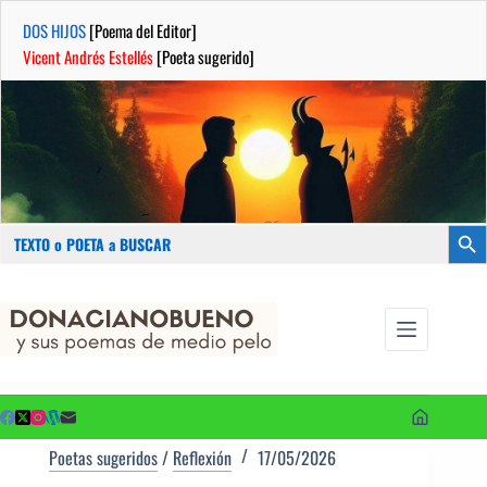
DOS HIJOS
[Poema del Editor]
Vicent Andrés Estellés
[Poeta sugerido]
Buscar:
Botón
Saltar
...sus
al
poemas de
contenido
medio pelo
y poetas
sugeridos
Poetas sugeridos
/
Reflexión
17/05/2026