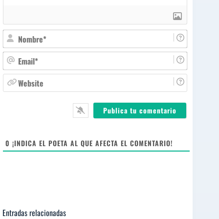
N
o
m
E
b
m
r
a
W
e
i
e
*
l
b
*
s
i
t
e
0
¡INDICA EL POETA AL QUE AFECTA EL COMENTARIO!
Entradas relacionadas