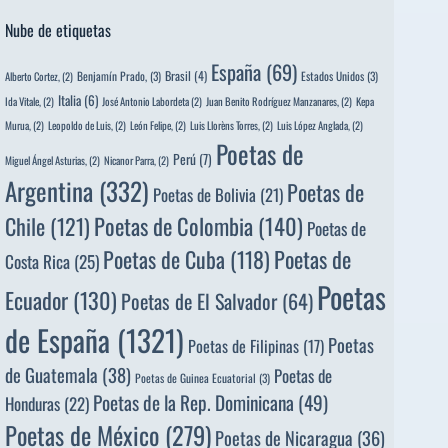
Nube de etiquetas
España
(69)
Brasil
(4)
Benjamín Prado,
(3)
Estados Unidos
(3)
Alberto Cortez,
(2)
Italia
(6)
Ida Vitale,
(2)
José Antonio Labordeta
(2)
Juan Benito Rodríguez Manzanares,
(2)
Kepa
Murua,
(2)
Leopoldo de Luis,
(2)
León Felipe,
(2)
Luis Llorèns Torres,
(2)
Luis López Anglada,
(2)
Poetas de
Perú
(7)
Miguel Ángel Asturias,
(2)
Nicanor Parra,
(2)
Argentina
(332)
Poetas de
Poetas de Bolivia
(21)
Poetas de Colombia
(140)
Chile
(121)
Poetas de
Poetas de
Poetas de Cuba
(118)
Costa Rica
(25)
Poetas
Ecuador
(130)
Poetas de El Salvador
(64)
de España
(1321)
Poetas
Poetas de Filipinas
(17)
de Guatemala
(38)
Poetas de
Poetas de Guinea Ecuatorial
(3)
Poetas de la Rep. Dominicana
(49)
Honduras
(22)
Poetas de México
(279)
Poetas de Nicaragua
(36)