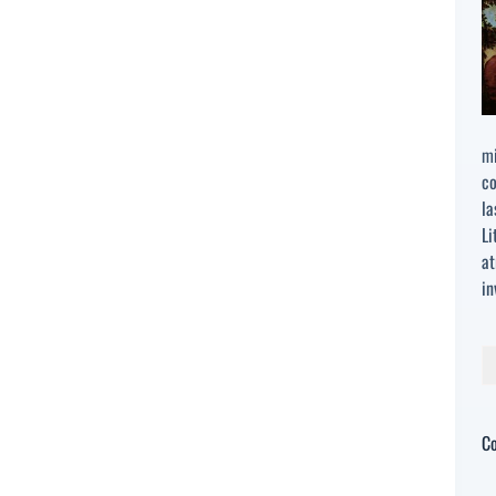
mi
co
la
Li
at
in
Bu
C