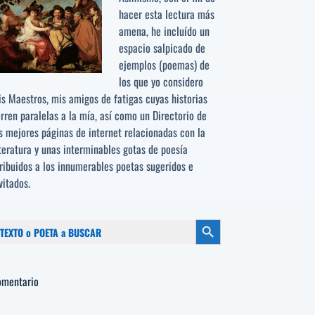
hacer esta lectura más
amena, he incluído un
espacio salpicado de
ejemplos (poemas) de
los que yo considero
s Maestros, mis amigos de fatigas cuyas historias
rren paralelas a la mía, así como un Directorio de
s mejores páginas de internet relacionadas con la
teratura y unas interminables gotas de poesía
ribuidos a los
innumerables poetas sugeridos
e
vitados.
scar:
Botón de búsqueda
omentario