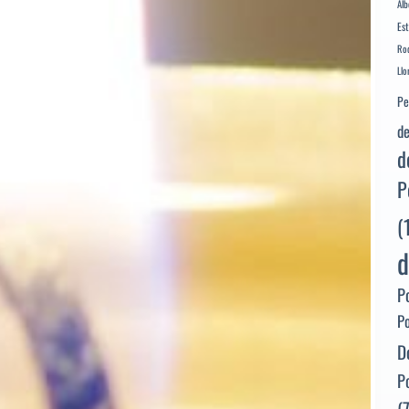
Alb
Es
Rod
Llo
Pe
de
d
P
(
d
P
P
D
P