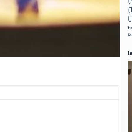
(
(
U
Por
Cas
Lo
Re
d
ví