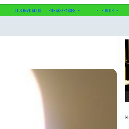
LOS INVITADOS
POETAS/PAISES
EL EDITOR
Ac
Re
d
ví
Nu