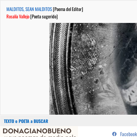
MALDITOS, SEAN MALDITOS
[Poema del Editor]
Rosalía Vallejo
[Poeta sugerido]
Buscar:
Saltar
...sus poemas de medio pelo y
Facebook