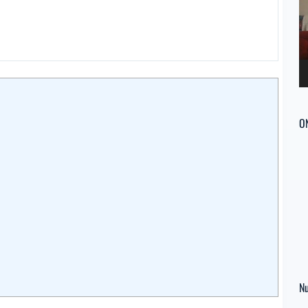
ví
O
Nu