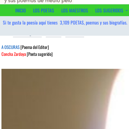
al
contenido
INICIO
LOS POETAS
LOS MAESTROS
LOS SUGERIDOS
Si te gusta la poesía aquí tienes
3,109
POETAS, poemas y sus biografías.
Poetas sugeridos
/
Reflexión
/
Surrealista
22/02/2026
A OSCURAS
[Poema del Editor]
Concha Zardoya
[Poeta sugerido]