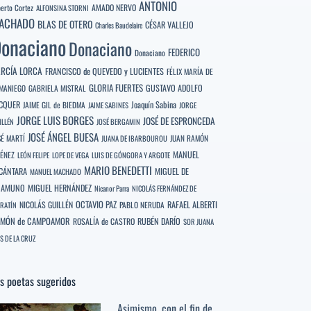
ANTONIO
berto Cortez
AMADO NERVO
ALFONSINA STORNI
ACHADO
BLAS DE OTERO
CÉSAR VALLEJO
Charles Baudelaire
onaciano
Donaciano
FEDERICO
Donaciano
RCÍA LORCA
FRANCISCO de QUEVEDO y LUCIENTES
FÉLIX MARÍA DE
GLORIA FUERTES
GUSTAVO ADOLFO
MANIEGO
GABRIELA MISTRAL
CQUER
Joaquín Sabina
JAIME GIL de BIEDMA
JAIME SABINES
JORGE
JORGE LUIS BORGES
JOSÉ DE ESPRONCEDA
ILLÉN
JOSÉ BERGAMIN
JOSÉ ÁNGEL BUESA
SÉ MARTÍ
JUAN RAMÓN
JUANA DE IBARBOUROU
MANUEL
MÉNEZ
LEÓN FELIPE
LOPE DE VEGA
LUIS DE GÓNGORA Y ARGOTE
MARIO BENEDETTI
CÁNTARA
MIGUEL DE
MANUEL MACHADO
NAMUNO
MIGUEL HERNÁNDEZ
Nicanor Parra
NICOLÁS FERNÁNDEZ DE
OCTAVIO PAZ
RAFAEL ALBERTI
NICOLÁS GUILLÉN
PABLO NERUDA
RATÍN
MÓN de CAMPOAMOR
RUBÉN DARÍO
ROSALÍA de CASTRO
SOR JUANA
S DE LA CRUZ
s poetas sugeridos
Asimismo, con el fin de