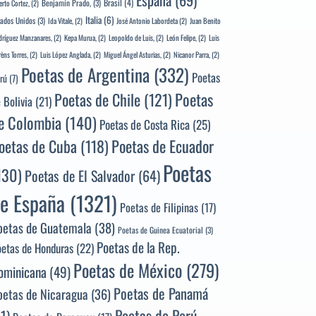
España
(69)
Brasil
(4)
Benjamín Prado,
(3)
erto Cortez,
(2)
Italia
(6)
tados Unidos
(3)
Ida Vitale,
(2)
José Antonio Labordeta
(2)
Juan Benito
ríguez Manzanares,
(2)
Kepa Murua,
(2)
Leopoldo de Luis,
(2)
León Felipe,
(2)
Luis
rèns Torres,
(2)
Luis López Anglada,
(2)
Miguel Ángel Asturias,
(2)
Nicanor Parra,
(2)
Poetas de Argentina
(332)
Poetas
rú
(7)
Poetas
Poetas de Chile
(121)
 Bolivia
(21)
e Colombia
(140)
Poetas de Costa Rica
(25)
Poetas de Ecuador
oetas de Cuba
(118)
Poetas
130)
Poetas de El Salvador
(64)
e España
(1321)
Poetas de Filipinas
(17)
oetas de Guatemala
(38)
Poetas de Guinea Ecuatorial
(3)
Poetas de la Rep.
oetas de Honduras
(22)
Poetas de México
(279)
ominicana
(49)
Poetas de Panamá
oetas de Nicaragua
(36)
Poetas de Perú