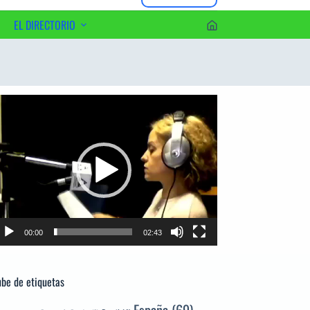
EL DIRECTORIO
erca del Editor
productor
e
deo
00:00
02:43
be de etiquetas