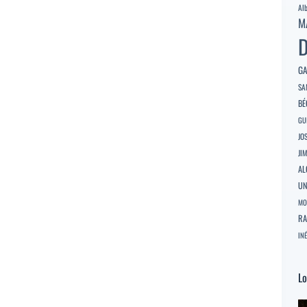
Al
M
D
GA
SA
BÉ
GU
JO
JI
AL
U
MO
RA
INÉ
Lo