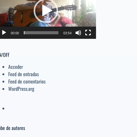
deo
el
volumen.
00:00
03:54
N/OFF
Acceder
Feed de entradas
Feed de comentarios
WordPress.org
be de autores