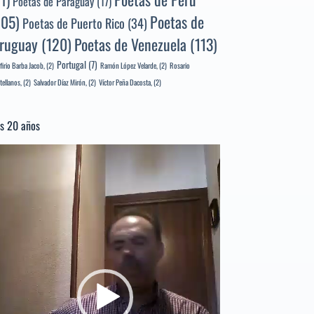
71)
Poetas de Paraguay
(17)
105)
Poetas de
Poetas de Puerto Rico
(34)
ruguay
(120)
Poetas de Venezuela
(113)
Portugal
(7)
firio Barba Jacob,
(2)
Ramón López Velarde,
(2)
Rosario
tellanos,
(2)
Salvador Díaz Mirón,
(2)
Víctor Peña Dacosta,
(2)
s 20 años
productor
e
deo