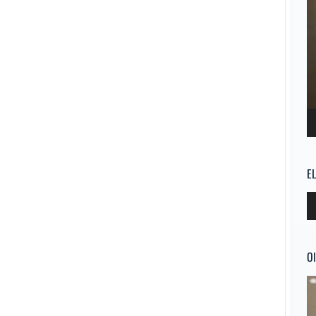
E
Re
d
au
Ol
Re
d