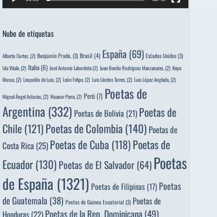
Nube de etiquetas
España
(69)
Brasil
(4)
Benjamín Prado,
(3)
Estados Unidos
(3)
Alberto Cortez,
(2)
Italia
(6)
Ida Vitale,
(2)
José Antonio Labordeta
(2)
Juan Benito Rodríguez Manzanares,
(2)
Kepa
Murua,
(2)
Leopoldo de Luis,
(2)
León Felipe,
(2)
Luis Llorèns Torres,
(2)
Luis López Anglada,
(2)
Poetas de
Perú
(7)
Miguel Ángel Asturias,
(2)
Nicanor Parra,
(2)
Argentina
(332)
Poetas de
Poetas de Bolivia
(21)
Poetas de Colombia
(140)
Chile
(121)
Poetas de
Poetas de
Poetas de Cuba
(118)
Costa Rica
(25)
Poetas
Ecuador
(130)
Poetas de El Salvador
(64)
de España
(1321)
Poetas
Poetas de Filipinas
(17)
de Guatemala
(38)
Poetas de
Poetas de Guinea Ecuatorial
(3)
Poetas de la Rep. Dominicana
(49)
Honduras
(22)