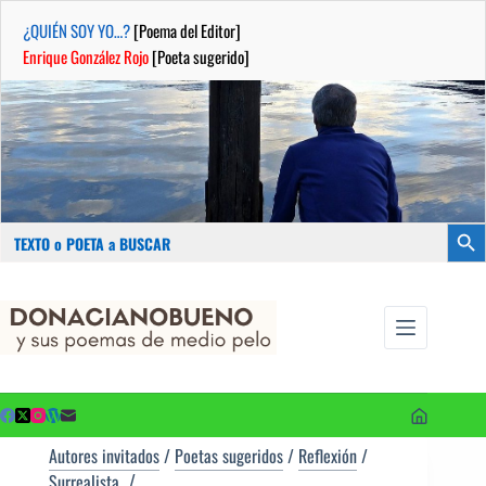
¿QUIÉN SOY YO…?
[Poema del Editor]
Enrique González Rojo
[Poeta sugerido]
Buscar:
Botón
Saltar
...sus
al
poemas de
contenido
medio pelo
y poetas
sugeridos
Autores invitados
/
Poetas sugeridos
/
Reflexión
/
Surrealista