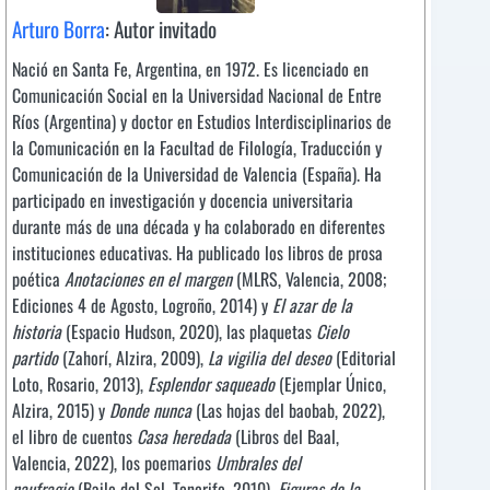
Arturo Borra
: Autor invitado
Nació en Santa Fe, Argentina, en 1972. Es licenciado en
Comunicación Social en la Universidad Nacional de Entre
Ríos (Argentina) y doctor en Estudios Interdisciplinarios de
la Comunicación en la Facultad de Filología, Traducción y
Comunicación de la Universidad de Valencia (España). Ha
participado en investigación y docencia universitaria
durante más de una década y ha colaborado en diferentes
instituciones educativas. Ha publicado los libros de prosa
poética
Anotaciones en el margen
(MLRS, Valencia, 2008;
Ediciones 4 de Agosto, Logroño, 2014) y
El azar de la
historia
(Espacio Hudson, 2020), las plaquetas
Cielo
partido
(Zahorí, Alzira, 2009),
La vigilia del deseo
(Editorial
Loto, Rosario, 2013),
Esplendor saqueado
(Ejemplar Único,
Alzira, 2015) y
Donde nunca
(Las hojas del baobab, 2022),
el libro de cuentos
Casa heredada
(Libros del Baal,
Valencia, 2022), los poemarios
Umbrales del
naufragio
(Baile del Sol, Tenerife, 2010),
Figuras de la