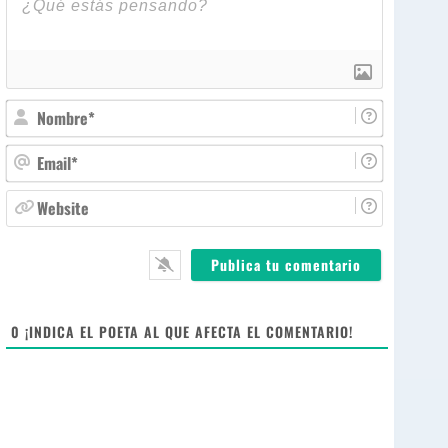
N
o
m
E
b
m
r
a
W
e
i
e
*
l
b
*
s
i
t
e
0
¡INDICA EL POETA AL QUE AFECTA EL COMENTARIO!