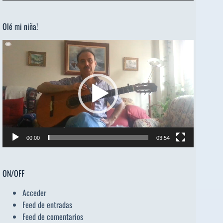
audio
Olé mi niña!
Reproductor
de
vídeo
00:00
03:54
ON/OFF
Acceder
Feed de entradas
Feed de comentarios