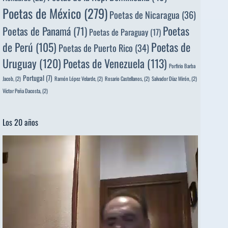
Poetas de México
(279)
Poetas de Nicaragua
(36)
Poetas
Poetas de Panamá
(71)
Poetas de Paraguay
(17)
de Perú
(105)
Poetas de
Poetas de Puerto Rico
(34)
Uruguay
(120)
Poetas de Venezuela
(113)
Porfirio Barba
Portugal
(7)
Jacob,
(2)
Ramón López Velarde,
(2)
Rosario Castellanos,
(2)
Salvador Díaz Mirón,
(2)
Víctor Peña Dacosta,
(2)
Los 20 años
Reproductor
de
vídeo