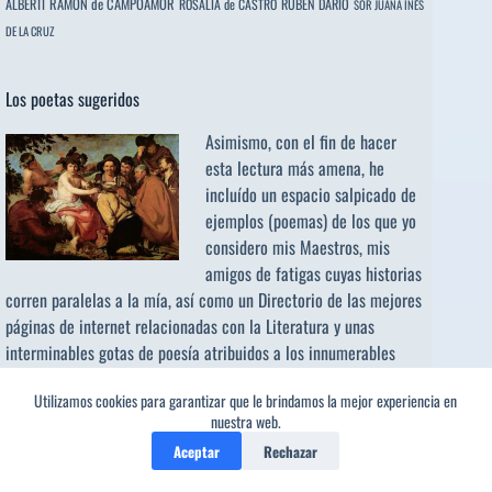
ALBERTI
RAMÓN de CAMPOAMOR
RUBÉN DARÍO
ROSALÍA de CASTRO
SOR JUANA INÉS
DE LA CRUZ
Los poetas sugeridos
Asimismo, con el fin de hacer
esta lectura más amena, he
incluído un espacio salpicado de
ejemplos (poemas) de los que yo
considero mis Maestros, mis
amigos de fatigas cuyas historias
corren paralelas a la mía, así como un Directorio de las mejores
páginas de internet relacionadas con la Literatura y unas
interminables gotas de poesía atribuidos a los
innumerables
poetas sugeridos
e invitados.
Utilizamos cookies para garantizar que le brindamos la mejor experiencia en
nuestra web.
Buscar:
Aceptar
Rechazar
Botón de búsqueda