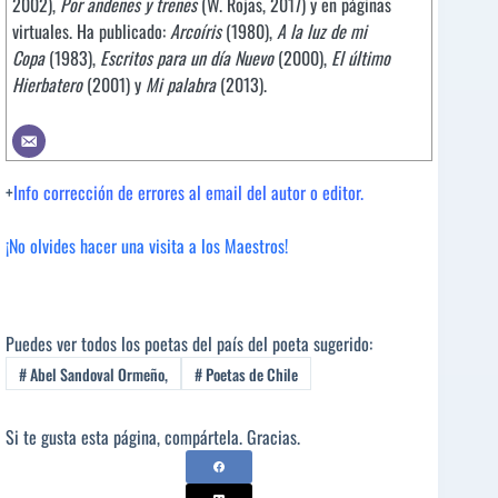
2002),
Por andenes y trenes
(W. Rojas, 2017) y en páginas
virtuales. Ha publicado:
Arcoíris
(1980),
A la luz de mi
Copa
(1983),
Escritos para un día Nuevo
(2000),
El último
Hierbatero
(2001) y
Mi palabra
(2013).
+
Info corrección de errores al email del autor o editor.
¡No olvides hacer una visita a los Maestros!
Puedes ver todos los poetas del país del poeta sugerido:
#
Abel Sandoval Ormeño,
#
Poetas de Chile
Si te gusta esta página, compártela. Gracias.