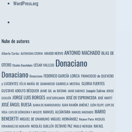
WordPress.org
Nube de autores
ANTONIO MACHADO
BLAS DE
Alberto Cortez
AMADO NERVO
ALFONSINA STORNI
Donaciano
OTERO
CÉSAR VALLEJO
Charles Baudelaire
Donaciano
FEDERICO GARCÍA LORCA
FRANCISCO de QUEVEDO
Donaciano
y LUCIENTES
GLORIA FUERTES
FÉLIX MARÍA DE SAMANIEGO
GABRIELA MISTRAL
GUSTAVO ADOLFO BÉCQUER
Joaquín Sabina
JAIME GIL de BIEDMA
JAIME SABINES
JORGE
JORGE LUIS BORGES
JOSÉ DE ESPRONCEDA
JOSÉ MARTÍ
GUILLÉN
JOSÉ BERGAMIN
JOSÉ ÁNGEL BUESA
JUAN RAMÓN JIMÉNEZ
JUANA DE IBARBOUROU
LEÓN FELIPE
LOPE DE
MARIO
MANUEL ALCÁNTARA
VEGA
LUIS DE GÓNGORA Y ARGOTE
MANUEL MACHADO
BENEDETTI
MIGUEL DE UNAMUNO
MIGUEL HERNÁNDEZ
Nicanor Parra
NICOLÁS
OCTAVIO PAZ
RAFAEL
NICOLÁS GUILLÉN
PABLO NERUDA
FERNÁNDEZ DE MORATÍN