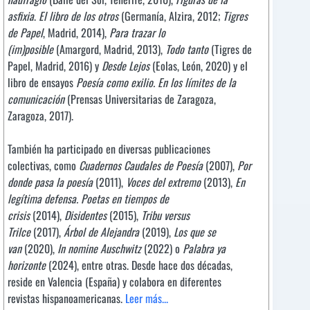
asfixia
.
El libro de los otros
(Germanía, Alzira, 2012;
Tigres
de Papel
, Madrid, 2014),
Para trazar lo
(im)posible
(Amargord, Madrid, 2013),
Todo tanto
(Tigres de
Papel, Madrid, 2016) y
Desde Lejos
(Eolas, León, 2020) y el
libro de ensayos
Poesía como exilio. En los límites de la
comunicación
(Prensas Universitarias de Zaragoza,
Zaragoza, 2017).
También ha participado en diversas publicaciones
colectivas, como
Cuadernos Caudales de Poesía
(2007),
Por
donde pasa la poesía
(2011),
Voces del extremo
(2013),
En
legítima defensa. Poetas en tiempos de
crisis
(2014),
Disidentes
(2015),
Tribu versus
Trilce
(2017),
Árbol de Alejandra
(2019),
Los que se
van
(2020),
In nomine Auschwitz
(2022) o
Palabra ya
horizonte
(2024), entre otras. Desde hace dos décadas,
reside en Valencia (España) y colabora en diferentes
revistas hispanoamericanas.
Leer más...