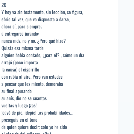
20
Y hoy va sin testamento, sin lección, se figura,
ebrio tal vez, que va dispuesto a darse,
ahora sí, para siempre;
a entregarse jurando:
nunca mds, no y no. ¿Pero qué hizo?
Quizás esa misma tarde
alguien había contado, ¿para él? , cómo un día
arrojó (poco importa
la causa) el cigarrillo
con rabia al aire. Pero van ustedes
a pensar que les miento, demoraba
su final apurando
su anís, dio no se cuantas
vueltas y luego ¡zas!
¡cayó de pie, idepie! Las probabilidades…
proseguía en el tono
de quien quiere decir: sólo yo he sido
el elegido del milagro. ¿Qué