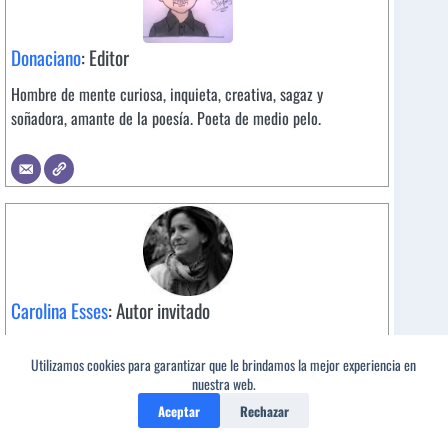
Donaciano
: Editor
Hombre de mente curiosa, inquieta, creativa, sagaz y
soñadora, amante de la poesía. Poeta de medio pelo.
Carolina Esses
: Autor invitado
Carolina Esses
(Buenos Aires, 1974). Poeta y novelista. Ha
Utilizamos cookies para garantizar que le brindamos la mejor experiencia en
publicado los libros de poemas
Temporada de invierno
1
nuestra web.
(2009
, finalista del Premio Olga Orozco y traducido al
Aceptar
Rechazar
inglés) y
Versiones del paraíso (2015)
. Como novelista ha
publicado Un buen judío (2017) y