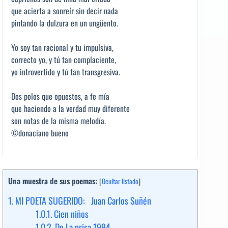
que acierta a sonreír sin decir nada
pintando la dulzura en un ungüento.
Yo soy tan racional y tu impulsiva,
correcto yo, y tú tan complaciente,
yo introvertido y tú tan transgresiva.
Dos polos que opuestos, a fe mía
que haciendo a la verdad muy diferente
son notas de la misma melodía.
©donaciano bueno
Una muestra de sus poemas:
[
Ocultar listado
]
1.
MI POETA SUGERIDO: Juan Carlos Suñén
1.0.1.
Cien niños
1.0.2.
De La prisa 1994