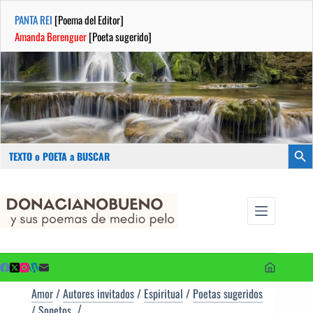
PANTA REI
[Poema del Editor]
Amanda Berenguer
[Poeta sugerido]
Buscar:
Botón
Saltar
...sus
al
poemas de
contenido
medio pelo
y poetas
sugeridos
Amor
/
Autores invitados
/
Espiritual
/
Poetas sugeridos
/
Sonetos